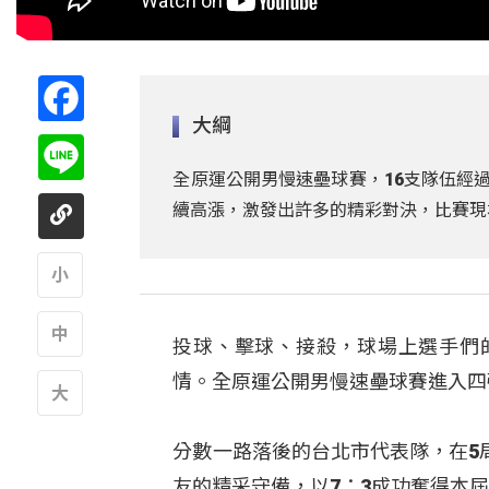
Facebook
大綱
Line
全原運公開男慢速壘球賽，16支隊伍經
續高漲，激發出許多的精彩對決，比賽現
A
投球、擊球、接殺，球場上選手們
A
情。全原運公開男慢速壘球賽進入四
A
分數一路落後的台北市代表隊，在5
友的精采守備，以7：3成功奪得本