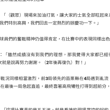
：「（觀眾）現場來加油打氣，讓大家的士氣全部旺起來
我們特別高興，我們回去一定熱烈的辦慶功一下。」
球員們的奮戰精神仍值得肯定，在比賽中的表現同樣出
文：「雖然成績沒有到我們的理想，那我覺得大家都已經
次就是說再努力謝謝。（2年後再復仇）對！」
戰況同樣相當激烈，前3局領先的苗栗縣在4局遇到亂流
縣在最後一局急起直追，最終靠著高飛犧牲打得到超前分，
：「這場比賽真的是五五波，就是看誰的現場掌控的好的