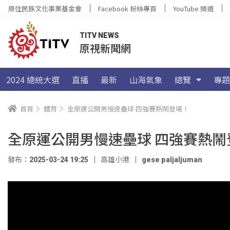
原住民族文化事業基金會
Facebook 粉絲專頁
YouTube 頻道
TITV NEWS
原視新聞網
2024 總統大選
直播
最新
山海氣象
總覽
專題
首頁
體育
全原運公開男慢速壘球 四強賽熱鬧登場！
全原運公開男慢速壘球 四強賽熱鬧
發布：2025-03-24 19:25
高雄小港
gese paljaljuman