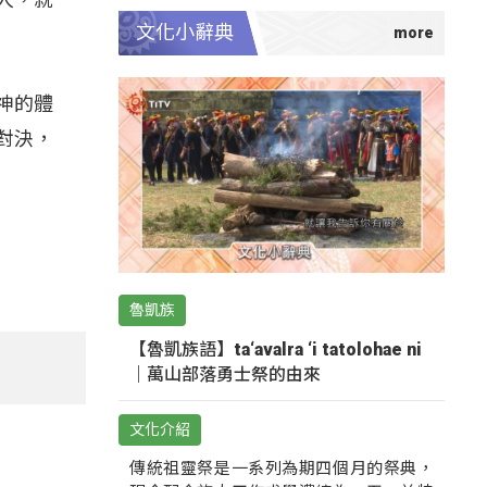
文化小辭典
神的體
對決，
魯凱族
【魯凱族語】ta‘avalra ‘i tatolohae ni
｜萬山部落勇士祭的由來
文化介紹
傳統祖靈祭是一系列為期四個月的祭典，