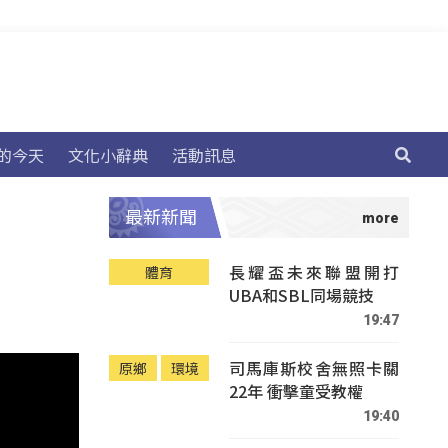
的今天
文化小辭典
活動訊息
最新新聞
長耀盃未來聯盟開打
體育
UBA和SBL同場競技
19:47
司馬庫斯校舍無照卡關
原鄉
環境
22年 衝擊童受教權
19:40