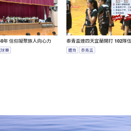
0年 信仰凝聚族人向心力
泰青盃連四天宜蘭開打 102隊
籃球賽
體育
泰青盃