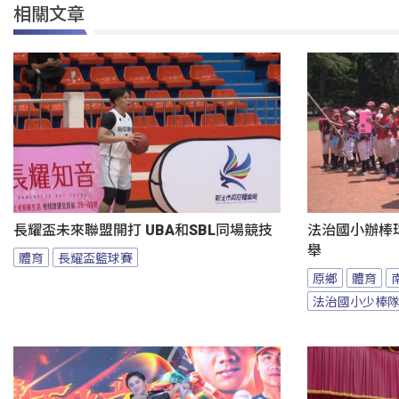
相關文章
長耀盃未來聯盟開打 UBA和SBL同場競技
法治國小辦棒
舉
體育
長耀盃籃球賽
原鄉
體育
法治國小少棒