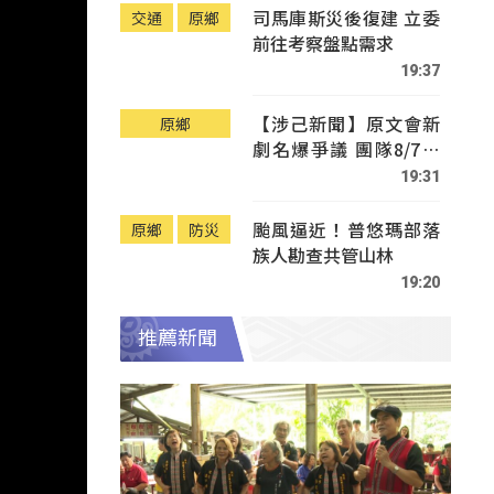
司馬庫斯災後復建 立委
交通
原鄉
前往考察盤點需求
19:37
【涉己新聞】原文會新
原鄉
劇名爆爭議 團隊8/7赴
Tafalong致歉
19:31
颱風逼近！普悠瑪部落
原鄉
防災
族人勘查共管山林
19:20
推薦新聞