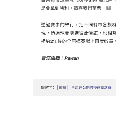
是會拿到勝利，恭喜我們苗栗一關一
透過賽事的舉行，把不同縣市各族
現，透過球賽增進彼此情誼，也相
相約2年後的全原運賽場上再度較量
責任編輯：Pawan
關鍵字：
體育
全原運公開男慢速壘球賽