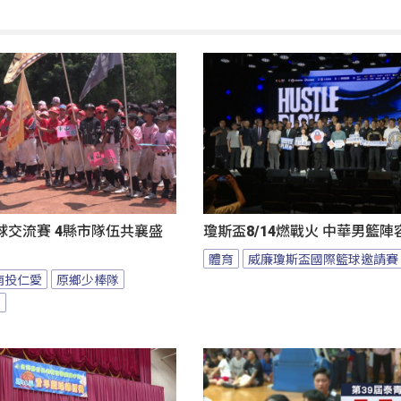
球交流賽 4縣市隊伍共襄盛
瓊斯盃8/14燃戰火 中華男籃
體育
威廉瓊斯盃國際籃球邀請賽
南投仁愛
原鄉少棒隊
隊