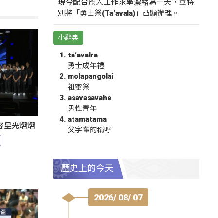
現今配合族人工作求學濃縮為一天，並特
別將「勇士祭(Ta‘avala)」凸顯辦理。
小辭典
ta‘avalra
勇士成年禮
molapangolai
祖靈祭
asavasavahe
男性青年
atamatama
陣容星光熠熠
父字輩的稱呼
歷史上的今天
2026/ 08/ 07