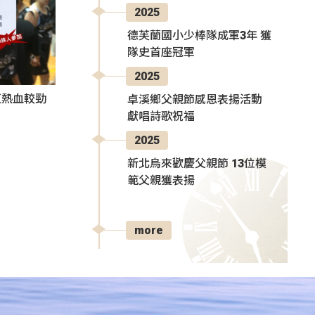
2025
德芙蘭國小少棒隊成軍3年 獲
隊史首座冠軍
2025
伍熱血較勁
卓溪鄉父親節感恩表揚活動
獻唱詩歌祝福
2025
新北烏來歡慶父親節 13位模
範父親獲表揚
more