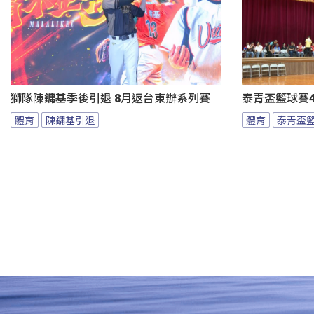
獅隊陳鏞基季後引退 8月返台東辦系列賽
泰青盃籃球賽4
體育
陳鏞基引退
體育
泰青盃