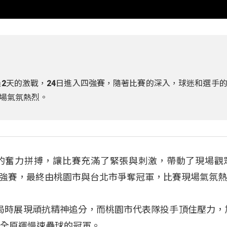
過2天的激戰，24日進入四強賽，隨著比賽的深入，球迷和選手
場氣氛熱烈。
的奮力拼搏，讓比賽充滿了緊張與刺激，帶動了現場觀
強賽，最終由桃園市與台北市爭奪冠軍，比賽現場氣氛
局時展現頑抗精神追分，而桃園市代表隊投手頂住壓力，
屆全原運慢速壘球的冠軍。