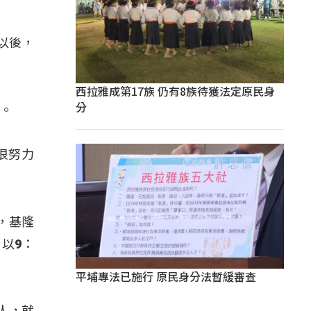
以後，
西拉雅成第17族 仍有8族待獲法定原民身
分
色。
很努力
，基隆
以9：
平埔專法已施行 原民身分法暫緩審查
人，就