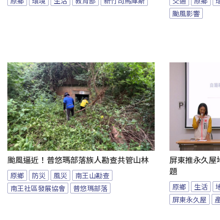
原鄉
環境
生活
教育部
新竹司馬庫斯
交通
原鄉
颱風影響
颱風逼近！普悠瑪部落族人勘查共管山林
屏東推永久屋
題
原鄉
防災
風災
南王山勘查
原鄉
生活
南王社區發展協會
普悠瑪部落
屏東永久屋