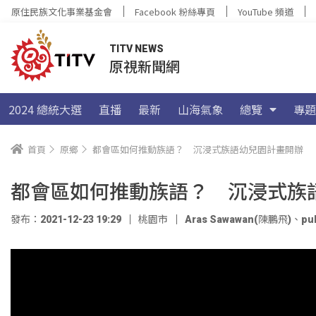
原住民族文化事業基金會
Facebook 粉絲專頁
YouTube 頻道
TITV NEWS
原視新聞網
2024 總統大選
直播
最新
山海氣象
總覽
專題
首頁
原鄉
都會區如何推動族語？ 沉浸式族語幼兒園計畫開辦
都會區如何推動族語？ 沉浸式族
發布：2021-12-23 19:29
桃園市
Aras Sawawan(陳鵬飛)
、
pu