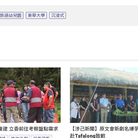
族語幼兒園
東華大學
沉浸式
復建 立委前往考察盤點需求
【涉己新聞】原文會新劇名爆爭議
赴Tafalong致歉