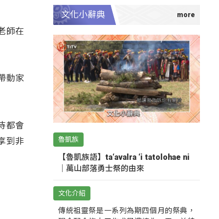
文化小辭典
老師在
帶動家
待都會
魯凱族
享到非
【魯凱族語】ta‘avalra ‘i tatolohae ni
｜萬山部落勇士祭的由來
文化介紹
傳統祖靈祭是一系列為期四個月的祭典，