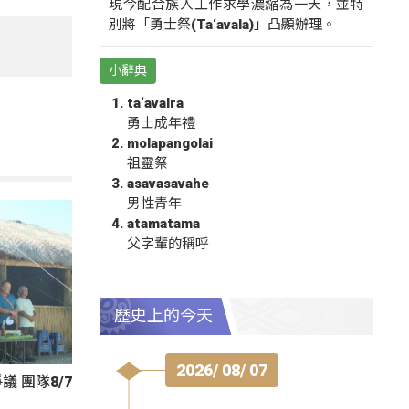
現今配合族人工作求學濃縮為一天，並特
別將「勇士祭(Ta‘avala)」凸顯辦理。
小辭典
ta‘avalra
勇士成年禮
molapangolai
祖靈祭
asavasavahe
男性青年
atamatama
父字輩的稱呼
歷史上的今天
2026/ 08/ 07
 團隊8/7