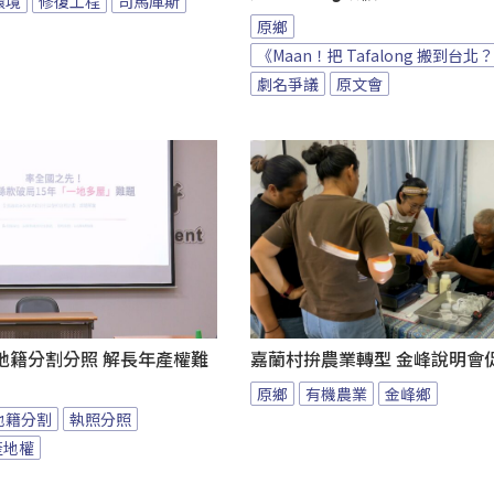
環境
修復工程
司馬庫斯
原鄉
《Maan！把 Tafalong 搬到台北
劇名爭議
原文會
地籍分割分照 解長年產權難
嘉蘭村拚農業轉型 金峰說明會
原鄉
有機農業
金峰鄉
地籍分割
執照分照
產地權