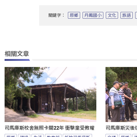
關鍵字：
原鄉
丹鳳國小
文化
族語
相關文章
司馬庫斯校舍無照卡關22年 衝擊童受教權
司馬庫斯災後