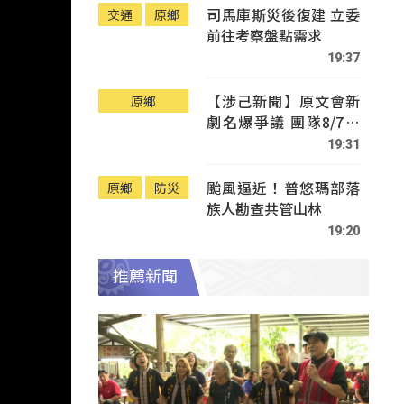
司馬庫斯災後復建 立委
交通
原鄉
前往考察盤點需求
19:37
【涉己新聞】原文會新
原鄉
劇名爆爭議 團隊8/7赴
Tafalong致歉
19:31
颱風逼近！普悠瑪部落
原鄉
防災
族人勘查共管山林
19:20
推薦新聞