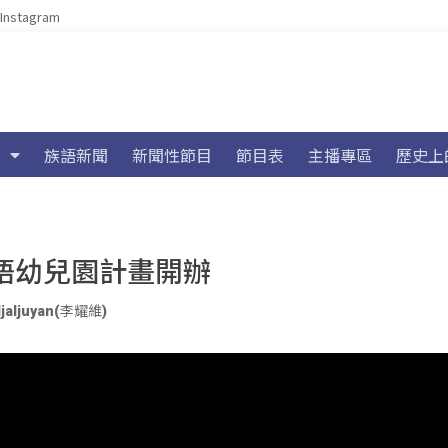
Instagram
族語新聞
新聞性節目
節目表
主播專區
歷史上
語幼兒園計畫開辦
ljaljuyan(李耀維)