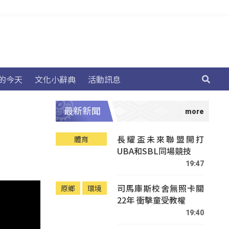
的今天
文化小辭典
活動訊息
最新新聞
長耀盃未來聯盟開打
體育
UBA和SBL同場競技
19:47
司馬庫斯校舍無照卡關
原鄉
環境
22年 衝擊童受教權
19:40