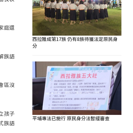
家庭還
西拉雅成第17族 仍有8族待獲法定原民身
分
解族語
會區沒
立孩子
平埔專法已施行 原民身分法暫緩審查
式族語