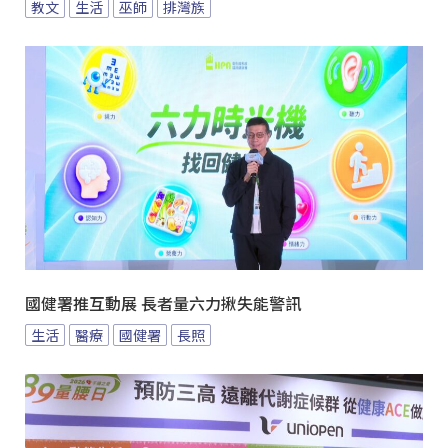
教文
生活
巫師
排灣族
國健署推互動展 長者量六力揪失能警訊
生活
醫療
國健署
長照