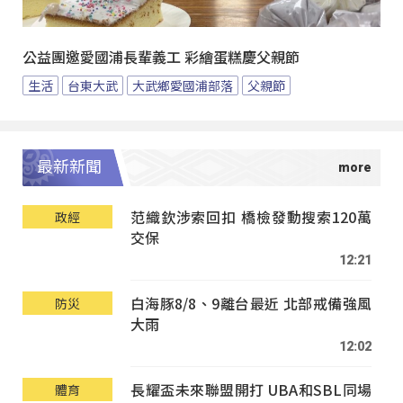
公益團邀愛國浦長輩義工 彩繪蛋糕慶父親節
生活
台東大武
大武鄉愛國浦部落
父親節
最新新聞
范織欽涉索回扣 橋檢發動搜索120萬
政經
交保
12:21
白海豚8/8、9離台最近 北部戒備強風
防災
大雨
12:02
長耀盃未來聯盟開打 UBA和SBL同場
體育