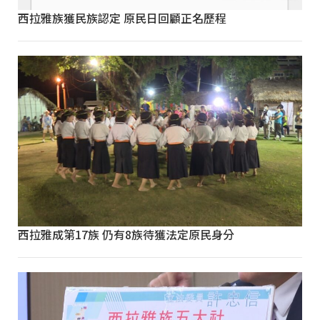
西拉雅族獲民族認定 原民日回顧正名歷程
西拉雅成第17族 仍有8族待獲法定原民身分