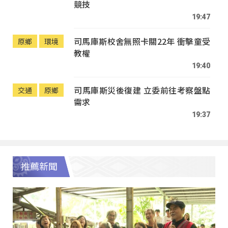
競技
19:47
司馬庫斯校舍無照卡關22年 衝擊童受
原鄉
環境
教權
19:40
司馬庫斯災後復建 立委前往考察盤點
交通
原鄉
需求
19:37
推薦新聞