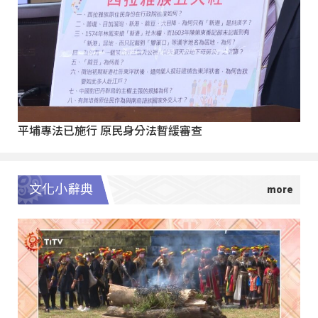
平埔專法已施行 原民身分法暫緩審查
文化小辭典