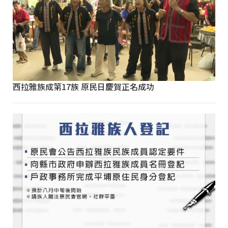
西拉雅族成第17族 原民日慶賀正名成功