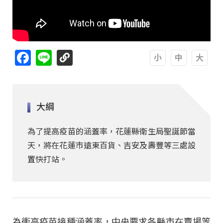
Facebook
Line
A
A
A
大綱
為了提高疫苗的涵蓋率，花蓮縣衛生局聖誕節當
天，將在花蓮市遠東百貨、吉安及壽豐等三處設
置快打站。
為衝高疫苗接種涵蓋率，中央要求各縣市在賣場等