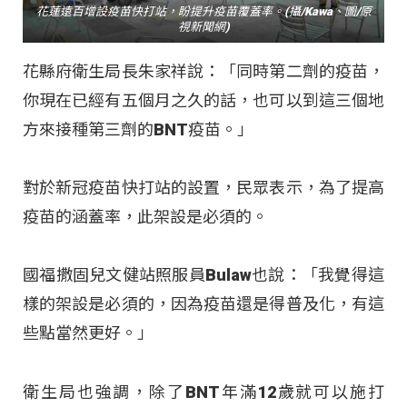
花蓮遠百增設疫苗快打站，盼提升疫苗覆蓋率。(攝/Kawa、圖/原
視新聞網)
花縣府衛生局長朱家祥說：「同時第二劑的疫苗，
你現在已經有五個月之久的話，也可以到這三個地
方來接種第三劑的BNT疫苗。」
對於新冠疫苗快打站的設置，民眾表示，為了提高
疫苗的涵蓋率，此架設是必須的。
國福撒固兒文健站照服員Bulaw也說：「我覺得這
樣的架設是必須的，因為疫苗還是得普及化，有這
些點當然更好。」
衛生局也強調，除了BNT年滿12歲就可以施打