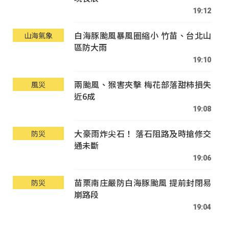
19:12
白海豚颱風暴風圈縮小 竹苗、台北山
山海氣象
區防大雨
19:10
兩颱風、猴害夾擊 梅花部落甜柿損失
風災
近6成
19:08
大豪雨炸尖石！ 落石阻路及時搶修交
防災
通未斷
19:06
苗栗南庄嚴防白海豚颱風 提前封閉易
防災
崩路段
19:04