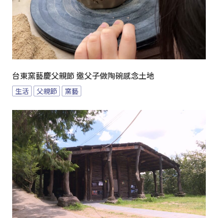
台東窯藝慶父親節 邀父子做陶碗感念土地
生活
父親節
窯藝