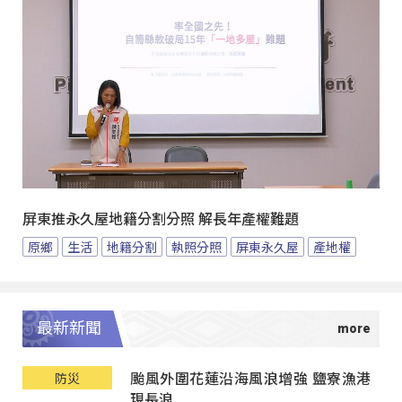
屏東推永久屋地籍分割分照 解長年產權難題
原鄉
生活
地籍分割
執照分照
屏東永久屋
產地權
最新新聞
颱風外圍花蓮沿海風浪增強 鹽寮漁港
防災
現長浪