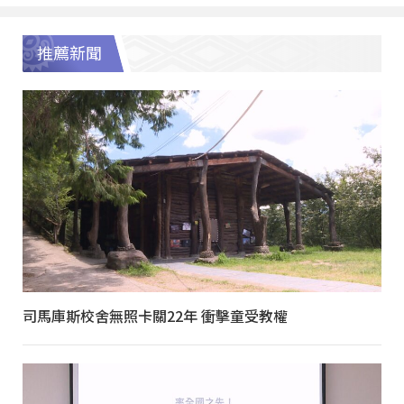
推薦新聞
司馬庫斯校舍無照卡關22年 衝擊童受教權