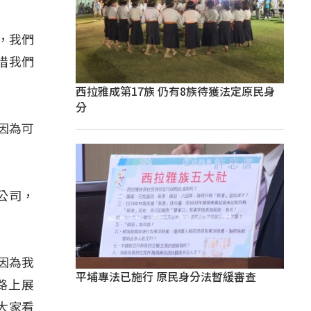
，我們
惜我們
西拉雅成第17族 仍有8族待獲法定原民身
分
因為可
公司，
因為我
平埔專法已施行 原民身分法暫緩審查
路上展
大家看