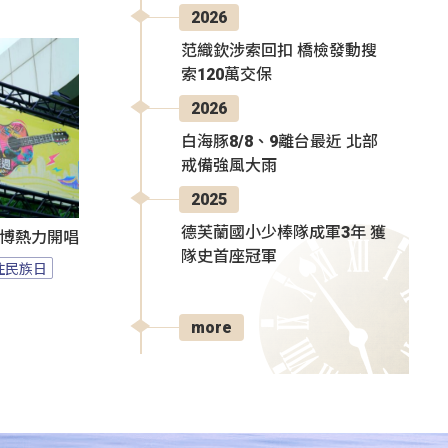
2026
范織欽涉索回扣 橋檢發動搜
索120萬交保
2026
白海豚8/8、9離台最近 北部
戒備強風大雨
2025
德芙蘭國小少棒隊成軍3年 獲
1花博熱力開唱
隊史首座冠軍
住民族日
more