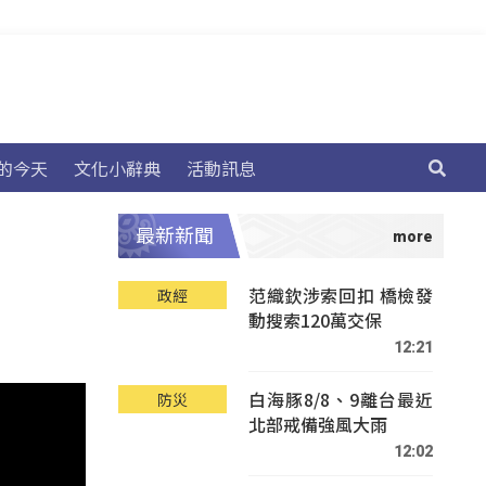
的今天
文化小辭典
活動訊息
最新新聞
范織欽涉索回扣 橋檢發
政經
動搜索120萬交保
12:21
白海豚8/8、9離台最近
防災
北部戒備強風大雨
12:02