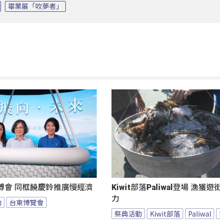
畢業展「吹夢者」
博會 同框饒慶鈴推廣慢經濟
Kiwit部落Paliwal登場 漁獲
力
動
台東博覽會
祭典活動
Kiwit部落
Paliwal