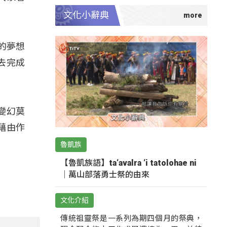
文化小辭典
的夢想
去完成
變幻莫
藉由作
魯凱族
【魯凱族語】ta‘avalra ‘i tatolohae ni
｜萬山部落勇士祭的由來
文化介紹
傳統祖靈祭是一系列為期四個月的祭典，