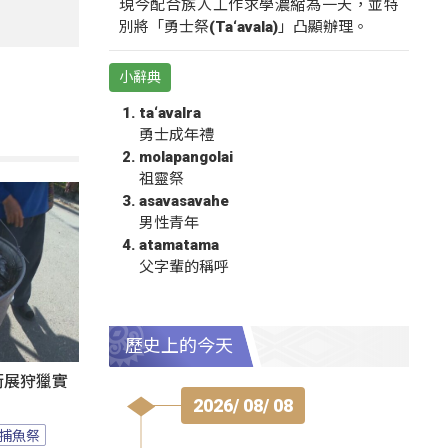
現今配合族人工作求學濃縮為一天，並特
別將「勇士祭(Ta‘avala)」凸顯辦理。
小辭典
ta‘avalra
勇士成年禮
molapangolai
祖靈祭
asavasavahe
男性青年
atamatama
父字輩的稱呼
歷史上的今天
遊街展狩獵實
2026/ 08/ 08
捕魚祭