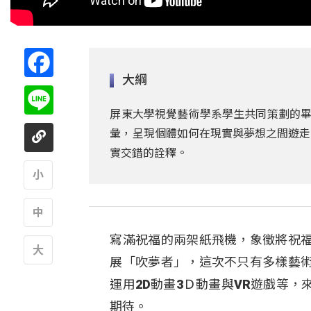
Facebook
大綱
Line
屏東大學視覺藝術學系學生共同策劃的畢
彙，呈現個體如何在現實與夢想之間遊走
實交錯的詮釋。
A
寫滿祝福的兩架紙飛機，象徵將祝
A
展「吹夢者」，這次不只有多樣藝
A
運用2D動畫3Ｄ動畫與VR遊戲等
期待。