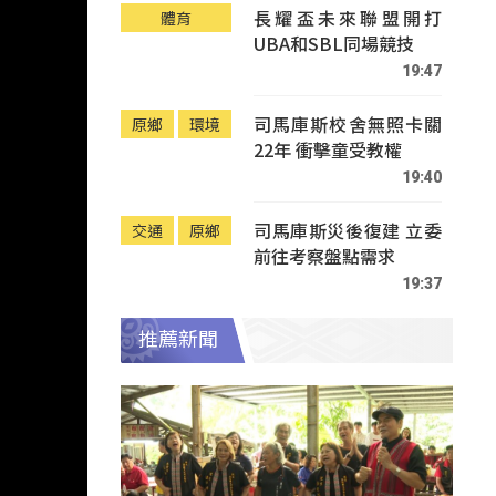
長耀盃未來聯盟開打
體育
UBA和SBL同場競技
19:47
司馬庫斯校舍無照卡關
原鄉
環境
22年 衝擊童受教權
19:40
司馬庫斯災後復建 立委
交通
原鄉
前往考察盤點需求
19:37
推薦新聞