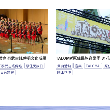
樂會 泰武古謠傳唱文化成果
TALOMA'原住民族音樂季 8
BT泰武古謠傳唱
原住民族日
祭典活動
音樂
TALOMA'
原
族日音樂會
圓山花博