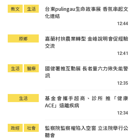
台東pulingau生命故事展 香氛串起文
教文
生活
化連結
12:44
嘉蘭村拚農業轉型 金峰說明會促經驗
原鄉
交流
12:41
國健署推互動展 長者量六力揪失能警
生活
醫療
訊
12:35
基金會攜手超商、診所 推「健康
生活
ACE」遠離疾病
12:34
監察院監察權陷入空窗 立法院舉行公
政經
社會
聽會