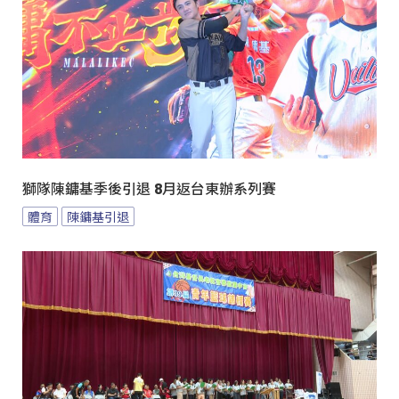
獅隊陳鏞基季後引退 8月返台東辦系列賽
體育
陳鏞基引退