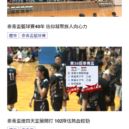
泰青盃籃球賽40年 信仰凝聚族人向心力
體育
泰青盃籃球賽
泰青盃連四天宜蘭開打 102隊伍熱血較勁