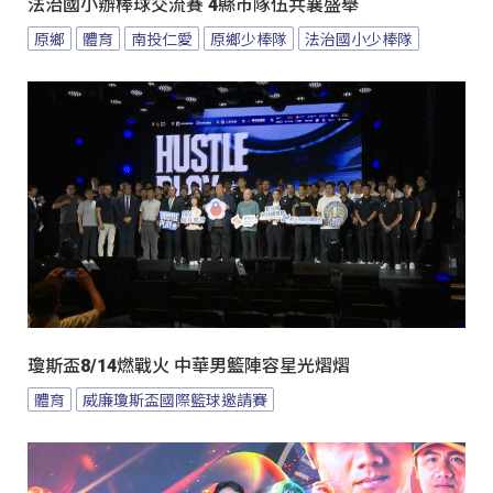
法治國小辦棒球交流賽 4縣市隊伍共襄盛舉
原鄉
體育
南投仁愛
原鄉少棒隊
法治國小少棒隊
瓊斯盃8/14燃戰火 中華男籃陣容星光熠熠
體育
威廉瓊斯盃國際籃球邀請賽