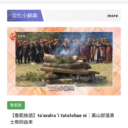
文化小辭典
魯凱族
【魯凱族語】ta‘avalra ‘i tatolohae ni｜萬山部落勇
士祭的由來