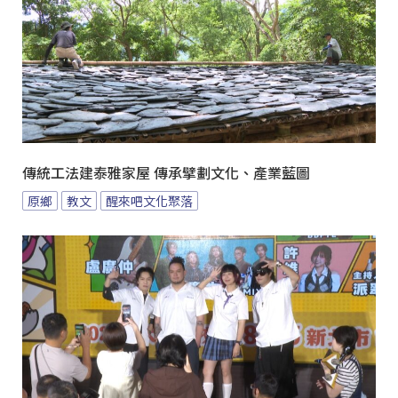
傳統工法建泰雅家屋 傳承擘劃文化、產業藍圖
原鄉
教文
醒來吧文化聚落