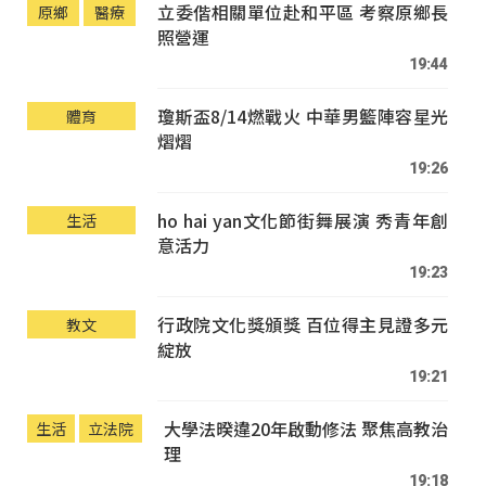
立委偕相關單位赴和平區 考察原鄉長
原鄉
醫療
照營運
19:44
瓊斯盃8/14燃戰火 中華男籃陣容星光
體育
熠熠
19:26
ho hai yan文化節街舞展演 秀青年創
生活
意活力
19:23
行政院文化獎頒獎 百位得主見證多元
教文
綻放
19:21
大學法暌違20年啟動修法 聚焦高教治
生活
立法院
理
19:18