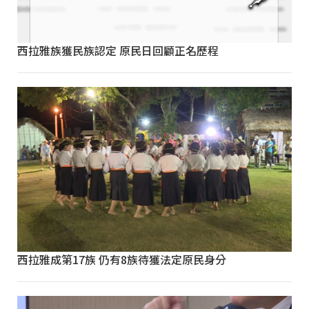
西拉雅族獲民族認定 原民日回顧正名歷程
西拉雅成第17族 仍有8族待獲法定原民身分