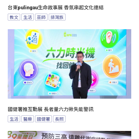
台東pulingau生命故事展 香氛串起文化連結
教文
生活
巫師
排灣族
國健署推互動展 長者量六力揪失能警訊
生活
醫療
國健署
長照