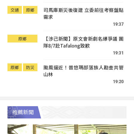
司馬庫斯災後復建 立委前往考察盤點
交通
原鄉
需求
19:37
【涉己新聞】原文會新劇名爆爭議 團
原鄉
隊8/7赴Tafalong致歉
19:31
颱風逼近！普悠瑪部落族人勘查共管
原鄉
防災
山林
19:20
推薦新聞