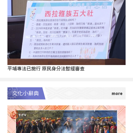
平埔專法已施行 原民身分法暫緩審查
文化小辭典