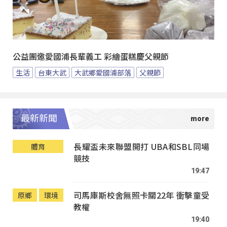
公益團邀愛國浦長輩義工 彩繪蛋糕慶父親節
生活
台東大武
大武鄉愛國浦部落
父親節
最新新聞
長耀盃未來聯盟開打 UBA和SBL同場
體育
競技
19:47
司馬庫斯校舍無照卡關22年 衝擊童受
原鄉
環境
教權
19:40