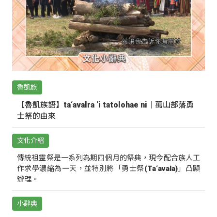
魯凱族
【魯凱族語】ta‘avalra ‘i tatolohae ni｜萬山部落勇
士祭的由來
文化介紹
傳統祖靈祭是一系列為期四個月的祭典，現今配合族人工
作求學濃縮為一天，並特別將「勇士祭(Ta‘avala)」凸顯
辦理。
小辭典