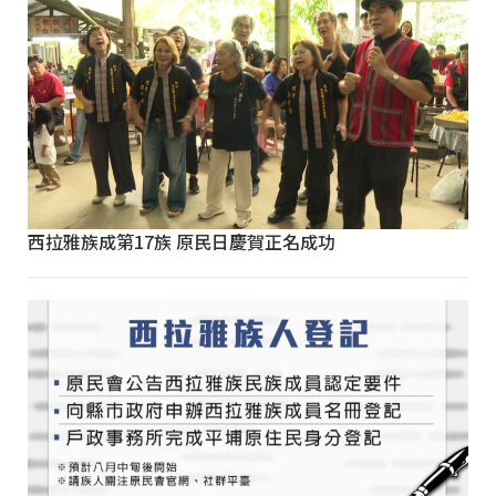
西拉雅族成第17族 原民日慶賀正名成功