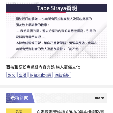
西拉雅語粉專遭疑內容有誤 族人憂傷文化
教文
生活
族語文化知識
西拉雅族
最新新聞
白海豚海警維持 8/8-8/9晨中北部防豪
防災