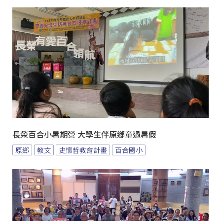
長榮百合小暑期營 大學生伴原鄉童過暑假
原鄉
教文
史懷哲教育計畫
百合國小