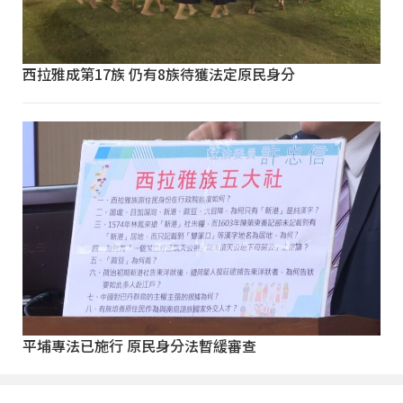
西拉雅成第17族 仍有8族待獲法定原民身分
平埔專法已施行 原民身分法暫緩審查