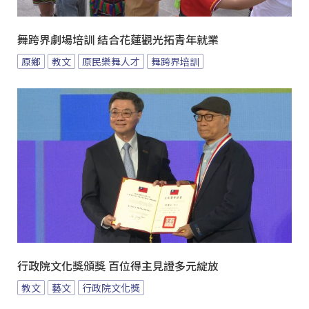
舞跨界劇場培訓 結合花蓮觀光拓青年就業
原鄉
教文
原民樂舞人才
舞跨界培訓
行政院文化獎頒獎 百位得主見證多元綻放
教文
藝文
行政院文化獎