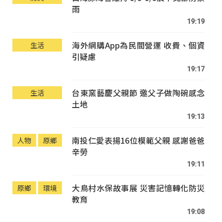
雨
19:19
海外網購App為民間營運 收費、個資
生活
引疑慮
19:17
台東窯藝慶父親節 邀父子做陶碗感念
生活
土地
19:13
南投仁愛表揚16位模範父親 感謝爸爸
人物
原鄉
辛勞
19:11
大鳥村水保故事展 災害記憶轉化防災
原鄉
環境
教育
19:08