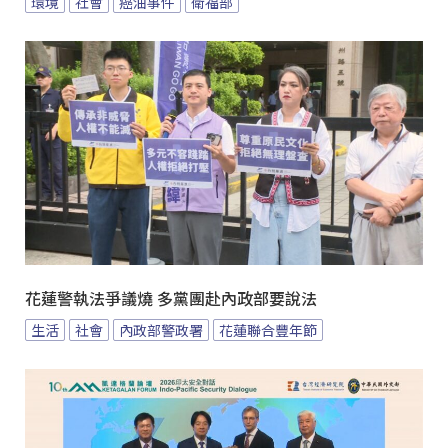
環境
社會
癌油事件
衛福部
花蓮警執法爭議燒 多黨團赴內政部要說法
生活
社會
內政部警政署
花蓮聯合豐年節