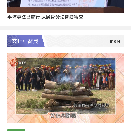
平埔專法已施行 原民身分法暫緩審查
文化小辭典