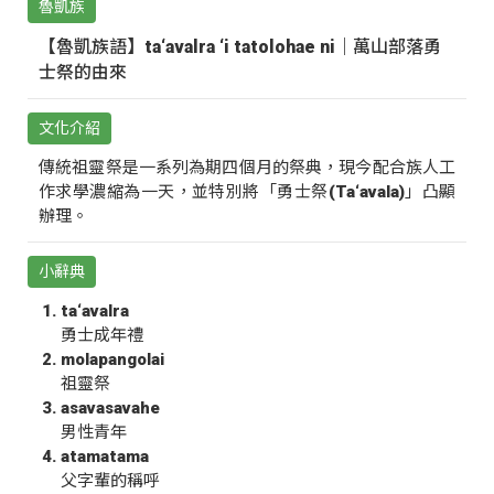
魯凱族
【魯凱族語】ta‘avalra ‘i tatolohae ni｜萬山部落勇
士祭的由來
文化介紹
傳統祖靈祭是一系列為期四個月的祭典，現今配合族人工
作求學濃縮為一天，並特別將「勇士祭(Ta‘avala)」凸顯
辦理。
小辭典
ta‘avalra
勇士成年禮
molapangolai
祖靈祭
asavasavahe
男性青年
atamatama
父字輩的稱呼