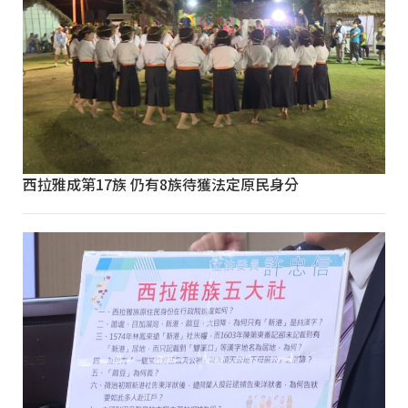
西拉雅成第17族 仍有8族待獲法定原民身分