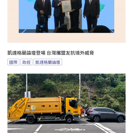
凱達格蘭論壇登場 台灣攜盟友抗境外威脅
國際
政經
凱達格蘭論壇