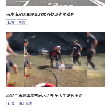
南澳清潔隊員爆毒酒駕 移送法辦調職務
社會
毒駕
瑪家牛角灣溪瀑布溺水意外 男大生送醫不治
社會
溺水意外