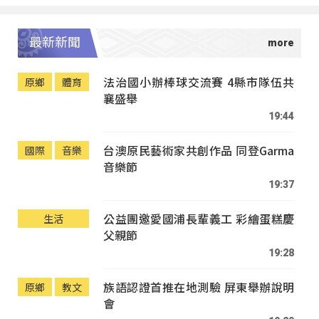
最新新聞
法治國小辦棒球交流賽 4縣市隊伍共
原鄉
體育
襄盛舉
19:44
台澳原民藝術家共創作品 同登Garma
國際
音樂
音樂節
19:37
公益團邀愛國浦長輩義工 彩繪蛋糕慶
生活
父親節
19:28
族語認證首推在地測驗 屏東舉辦說明
原鄉
教文
會