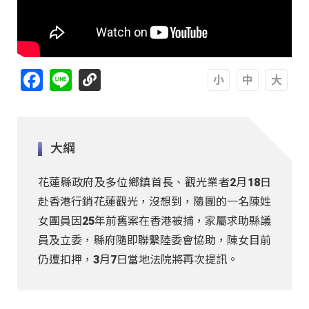
Facebook
Line
A
A
A
大綱
花蓮縣政府及多位鄉鎮首長、觀光業者2月18日
赴香港行銷花蓮觀光，沒想到，隨團的一名陳姓
女團員因25年前舊案在香港被捕，家屬求助縣議
員及立委，縣府隨即聯繫陸委會協助，陳女目前
仍遭扣押，3月7日當地法院將再次提訊。