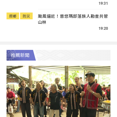
19:31
颱風逼近！普悠瑪部落族人勘查共管
原鄉
防災
山林
19:20
推薦新聞