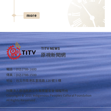
more
TITV NEWS
原視新聞網
電話：(02)2788-1600
傳真：(02)2788-1500
地址：台北市南港區重陽路 120 號 5 樓
財團法人原住民族文化事業基金會 版權所有
Copyright © 2021 Indigenous Peoples Cultural Foundation
All Rights Reserved .