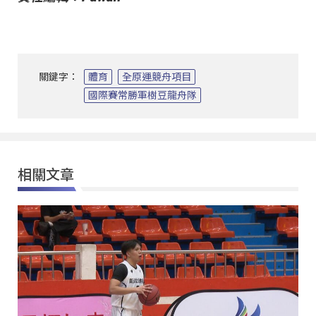
關鍵字：
體育
全原運競舟項目
國際賽常勝軍樹豆龍舟隊
相關文章