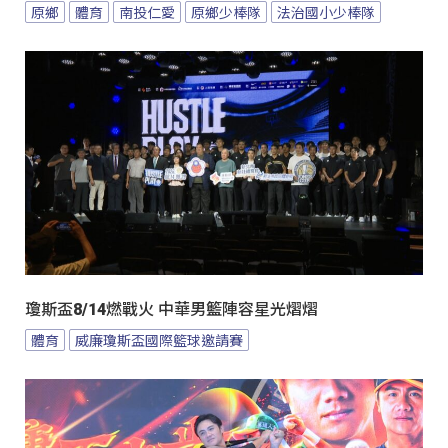
原鄉
體育
南投仁愛
原鄉少棒隊
法治國小少棒隊
瓊斯盃8/14燃戰火 中華男籃陣容星光熠熠
體育
威廉瓊斯盃國際籃球邀請賽