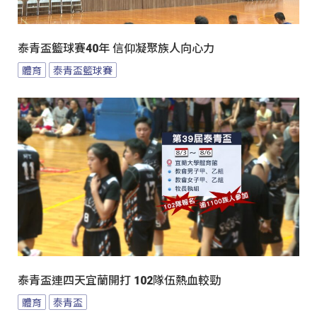
泰青盃籃球賽40年 信仰凝聚族人向心力
體育
泰青盃籃球賽
泰青盃連四天宜蘭開打 102隊伍熱血較勁
體育
泰青盃