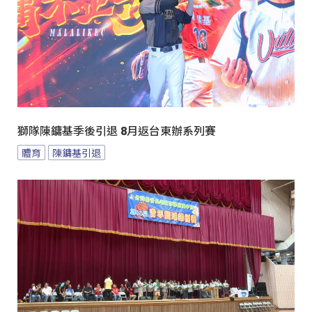
獅隊陳鏞基季後引退 8月返台東辦系列賽
體育
陳鏞基引退