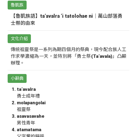
魯凱族
【魯凱族語】ta‘avalra ‘i tatolohae ni｜萬山部落勇
士祭的由來
文化介紹
傳統祖靈祭是一系列為期四個月的祭典，現今配合族人工
作求學濃縮為一天，並特別將「勇士祭(Ta‘avala)」凸顯
辦理。
小辭典
ta‘avalra
勇士成年禮
molapangolai
祖靈祭
asavasavahe
男性青年
atamatama
父字輩的稱呼