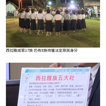
西拉雅成第17族 仍有8族待獲法定原民身分