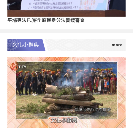
平埔專法已施行 原民身分法暫緩審查
文化小辭典