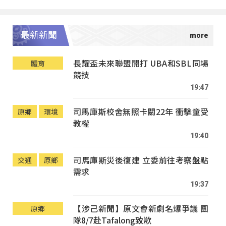
最新新聞
長耀盃未來聯盟開打 UBA和SBL同場
體育
競技
19:47
司馬庫斯校舍無照卡關22年 衝擊童受
原鄉
環境
教權
19:40
司馬庫斯災後復建 立委前往考察盤點
交通
原鄉
需求
19:37
【涉己新聞】原文會新劇名爆爭議 團
原鄉
隊8/7赴Tafalong致歉