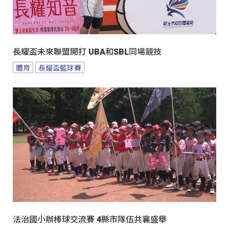
長耀盃未來聯盟開打 UBA和SBL同場競技
體育
長耀盃籃球賽
法治國小辦棒球交流賽 4縣市隊伍共襄盛舉