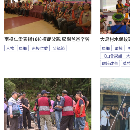
南投仁愛表揚16位模範父親 感謝爸爸辛勞
大鳥村水保故
人物
原鄉
南投仁愛
父親節
原鄉
環境
《山會說話－
環境改善
莫