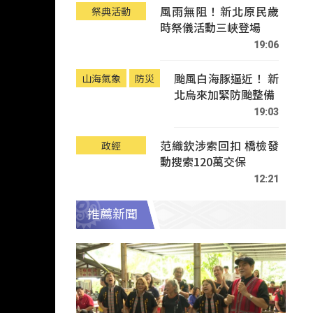
風雨無阻！新北原民歲
祭典活動
時祭儀活動三峽登場
19:06
颱風白海豚逼近！ 新
山海氣象
防災
北烏來加緊防颱整備
19:03
范織欽涉索回扣 橋檢發
政經
動搜索120萬交保
12:21
推薦新聞