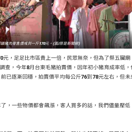
鎮豬肉零售價喊到一斤170元。(圖/原是新聞網)
70元，足足比市區貴上一倍，民眾無奈，但為了祭五臟廟
調查，今年8月台東毛豬拍賣價，因年初小豬育成率低，
目前已逐漸回穩，拍賣價平均每公斤76到78元左右，但未
年了，一些物價都會飆漲，客人買多的話，我們儘量壓低