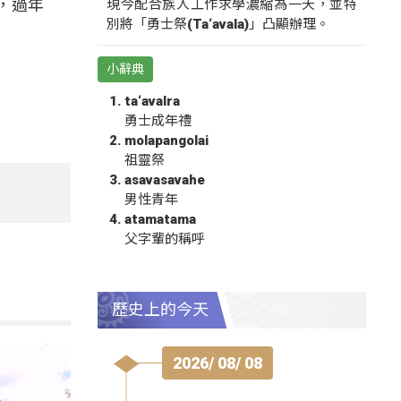
，過年
現今配合族人工作求學濃縮為一天，並特
別將「勇士祭(Ta‘avala)」凸顯辦理。
小辭典
ta‘avalra
勇士成年禮
molapangolai
祖靈祭
asavasavahe
男性青年
atamatama
父字輩的稱呼
歷史上的今天
2026/ 08/ 08