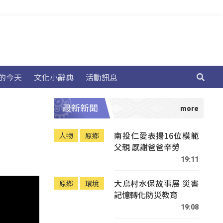
的今天
文化小辭典
活動訊息
最新新聞
南投仁愛表揚16位模範
人物
原鄉
父親 感謝爸爸辛勞
19:11
大鳥村水保故事展 災害
原鄉
環境
記憶轉化防災教育
19:08