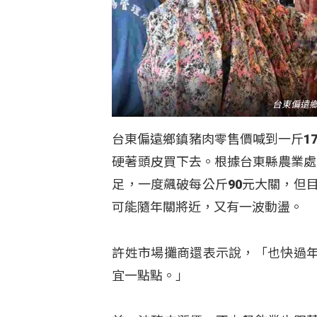
台東偏遠鄉
台東偏遠鄉鎮豬肉零售價喊到一斤1
硬著頭皮買下去。根據台東縣農業處
足，一度飆破每公斤90元大關，但
可能隨年關將近，又有一波動盪。
許姓市場攤商還表示說，「也快過
宜一點點。」