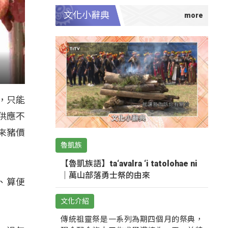
文化小辭典
，只能
供應不
來豬價
魯凱族
【魯凱族語】ta‘avalra ‘i tatolohae ni
｜萬山部落勇士祭的由來
、算便
文化介紹
傳統祖靈祭是一系列為期四個月的祭典，