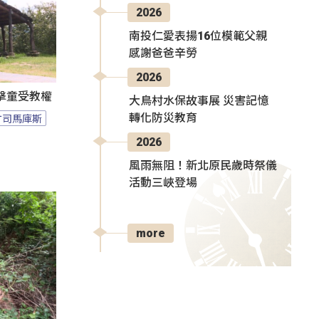
2026
南投仁愛表揚16位模範父親
感謝爸爸辛勞
2026
擊童受教權
大鳥村水保故事展 災害記憶
轉化防災教育
竹司馬庫斯
2026
風雨無阻！新北原民歲時祭儀
活動三峽登場
more