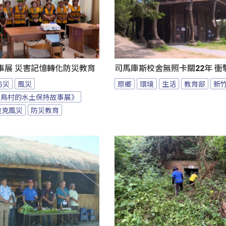
事展 災害記憶轉化防災教育
司馬庫斯校舍無照卡關22年 衝
防災
風災
原鄉
環境
生活
教育部
新
大鳥村的水土保持故事展》
拉克風災
防災教育