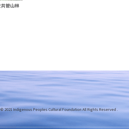
查共管山林
 © 2021 Indigenous Peoples Cultural Foundation
All Rights Reserved .