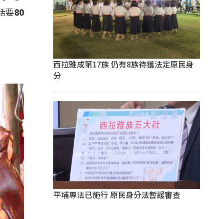
要80
西拉雅成第17族 仍有8族待獲法定原民身
分
平埔專法已施行 原民身分法暫緩審查