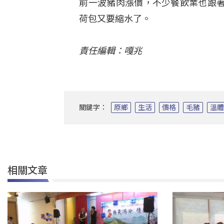
前一波豬肉漲價，不少餐飲業也跟
荷包又要縮水了。
責任編輯：嘎兆
關鍵字：
原鄉
生活
價格
毛豬
溫
相關文章