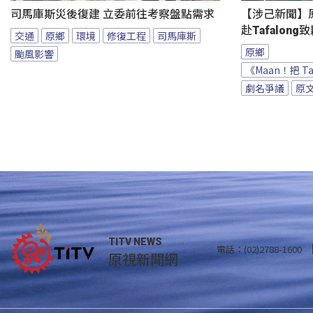
司馬庫斯災後復建 立委前往考察盤點需求
【涉己新聞】原
赴Tafalong
交通
原鄉
環境
修復工程
司馬庫斯
原鄉
颱風影響
《Maan！把 T
劇名爭議
原
TITV NEWS
電話：(02)2788-1600
原視新聞網