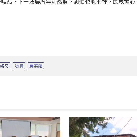
著喊漲，下一波農曆年前漲勢，恐怕也躲不掉，民眾擔心
體豬肉
漲價
農業處