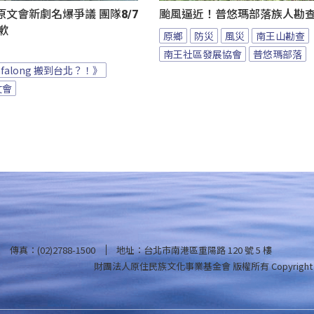
文會新劇名爆爭議 團隊8/7
颱風逼近！普悠瑪部落族人勘
致歉
原鄉
防災
風災
南王山勘查
南王社區發展協會
普悠瑪部落
afalong 搬到台北？！》
文會
傳真：(02)2788-1500
地址：台北市南港區重陽路 120 號 5 樓
財團法人原住民族文化事業基金會 版權所有
Copyright