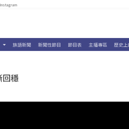
Instagram
族語新聞
新聞性節目
節目表
主播專區
歷史上
漸回穩