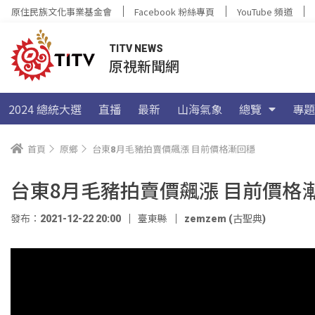
原住民族文化事業基金會
Facebook 粉絲專頁
YouTube 頻道
TITV NEWS
原視新聞網
2024 總統大選
直播
最新
山海氣象
總覽
專題
首頁
原鄉
台東8月毛豬拍賣價飆漲 目前價格漸回穩
台東8月毛豬拍賣價飆漲 目前價格
發布：2021-12-22 20:00
臺東縣
zemzem (古聖典)