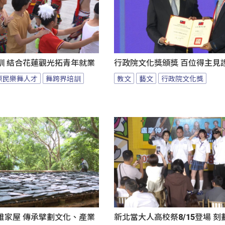
訓 結合花蓮觀光拓青年就業
行政院文化獎頒獎 百位得主見
原民樂舞人才
舞跨界培訓
教文
藝文
行政院文化獎
雅家屋 傳承擘劃文化、產業
新北當大人高校祭8/15登場 