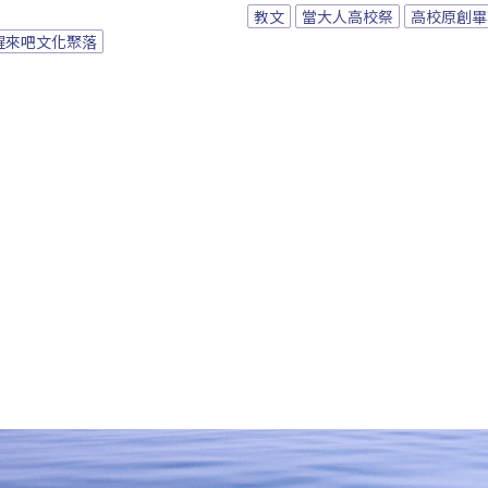
教文
當大人高校祭
高校原創畢
醒來吧文化聚落