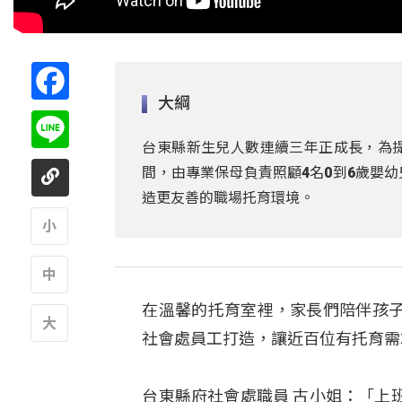
Facebook
大綱
Line
台東縣新生兒人數連續三年正成長，為
間，由專業保母負責照顧4名0到6歲嬰
造更友善的職場托育環境。
A
在溫馨的托育室裡，家長們陪伴孩
A
社會處員工打造，讓近百位有托育需
A
台東縣府社會處職員 古小姐：「上