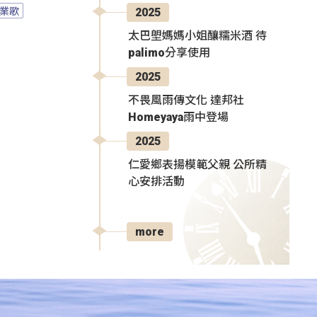
業歌
2025
太巴塱媽媽小姐釀糯米酒 待
palimo分享使用
2025
不畏風雨傳文化 達邦社
Homeyaya雨中登場
2025
仁愛鄉表揚模範父親 公所精
心安排活動
more