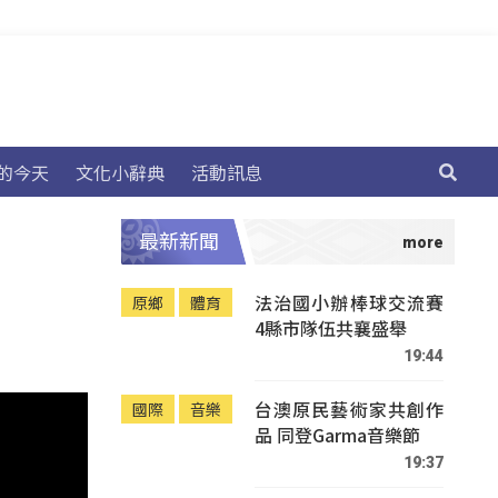
的今天
文化小辭典
活動訊息
最新新聞
法治國小辦棒球交流賽
原鄉
體育
4縣市隊伍共襄盛舉
19:44
台澳原民藝術家共創作
國際
音樂
品 同登Garma音樂節
19:37