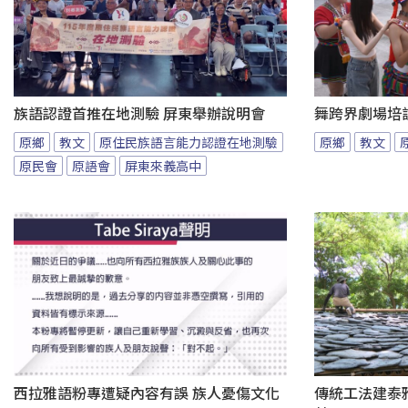
族語認證首推在地測驗 屏東舉辦說明會
舞跨界劇場培
原鄉
教文
原住民族語言能力認證在地測驗
原鄉
教文
原民會
原語會
屏東來義高中
西拉雅語粉專遭疑內容有誤 族人憂傷文化
傳統工法建泰