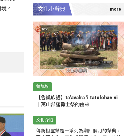
環境。
文化小辭典
魯凱族
【魯凱族語】ta‘avalra ‘i tatolohae ni
｜萬山部落勇士祭的由來
文化介紹
傳統祖靈祭是一系列為期四個月的祭典，