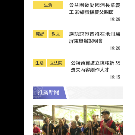
公益團邀愛國浦長輩義
生活
工 彩繪蛋糕慶父親節
19:28
族語認證首推在地測驗
原鄉
教文
屏東舉辦說明會
19:20
公視預算遭立院腰斬 恐
生活
立法院
流失內容創作人才
19:15
推薦新聞