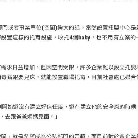
部門或者事業單位(空間)夠大的話，當然設置托嬰中心是
擇設置這樣的托育設施，收托4個baby，也不用有立案的
育需求日益增加，但因空間受限，許多企業難以設立托嬰
消毒鍋跟嬰兒床，就能設置職場托育，目前社會處已媒合
剛開始還沒有建立好信任度，還在建立他的安全感的時候
，去跟爸爸媽媽見面。」
空間，就是希望成為公私部門的示範，而目前對於各企業