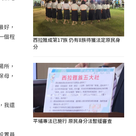
最好，
一個程
西拉雅成第17族 仍有8族待獲法定原民身
分
場所，
保母，
，我還
平埔專法已施行 原民身分法暫緩審查
設置員