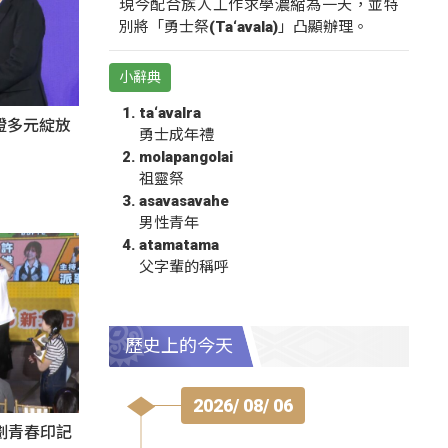
現今配合族人工作求學濃縮為一天，並特
別將「勇士祭(Ta‘avala)」凸顯辦理。
小辭典
ta‘avalra
證多元綻放
勇士成年禮
molapangolai
祖靈祭
asavasavahe
男性青年
atamatama
父字輩的稱呼
歷史上的今天
2026/ 08/ 06
刻劃青春印記