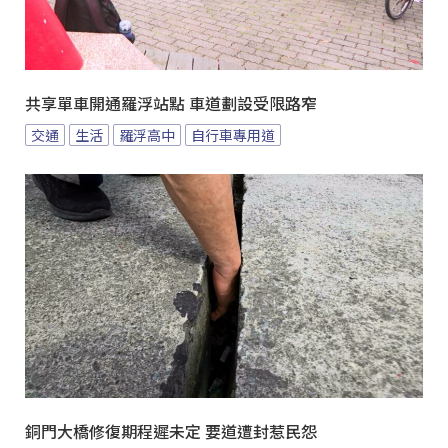
共享單車開通羅浮站點 車道劃設受限路窄
交通
生活
羅浮高中
自行車專用道
銅門大橋修復期程遲未定 要道遭封惹民怨