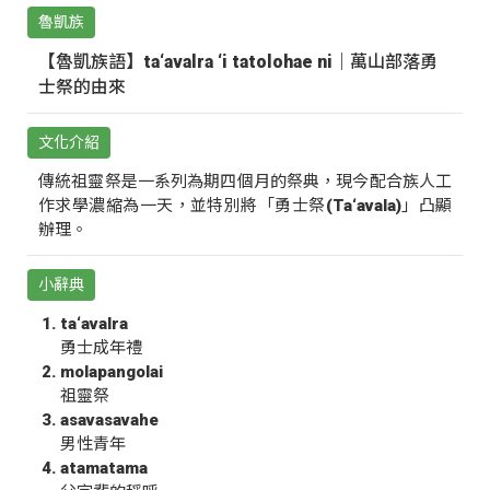
魯凱族
【魯凱族語】ta‘avalra ‘i tatolohae ni｜萬山部落勇
士祭的由來
文化介紹
傳統祖靈祭是一系列為期四個月的祭典，現今配合族人工
作求學濃縮為一天，並特別將「勇士祭(Ta‘avala)」凸顯
辦理。
小辭典
ta‘avalra
勇士成年禮
molapangolai
祖靈祭
asavasavahe
男性青年
atamatama