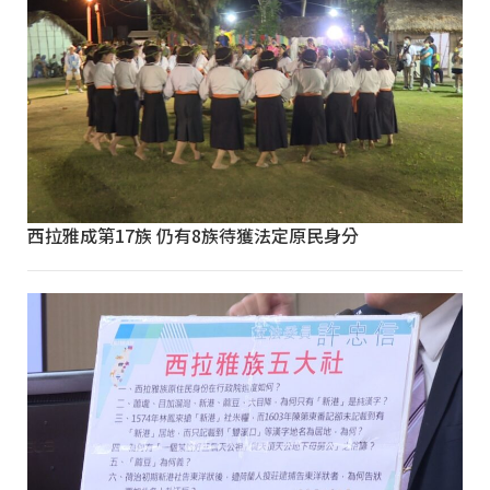
西拉雅成第17族 仍有8族待獲法定原民身分