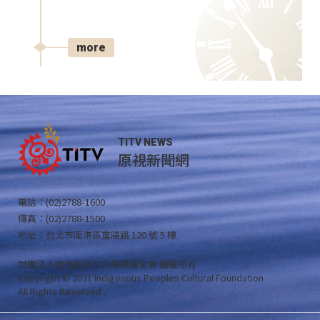
more
TITV NEWS
原視新聞網
電話：(02)2788-1600
傳真：(02)2788-1500
地址：台北市南港區重陽路 120 號 5 樓
財團法人原住民族文化事業基金會 版權所有
Copyright © 2021 Indigenous Peoples Cultural Foundation
All Rights Reserved .