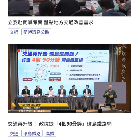
立委赴蘭嶼考察 盤點地方交通改善需求
交通
蘭嶼環島公路
交通再升級！ 政院提「4個90分鐘」環島鐵路網
交通
環島鐵路
高鐵