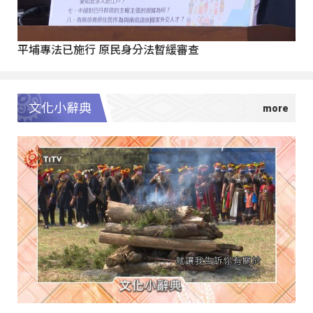
平埔專法已施行 原民身分法暫緩審查
文化小辭典