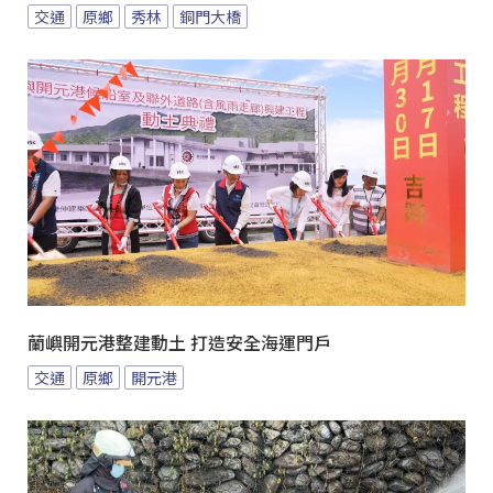
交通
原鄉
秀林
銅門大橋
蘭嶼開元港整建動土 打造安全海運門戶
交通
原鄉
開元港