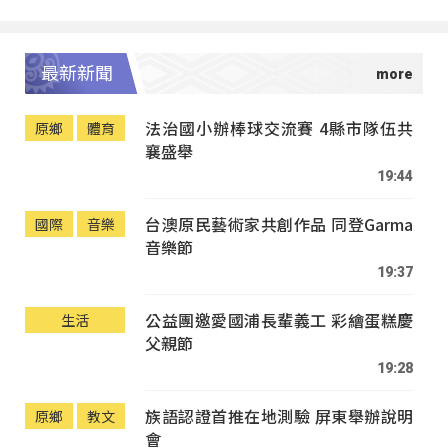
最新新聞
法治國小辦棒球交流賽 4縣市隊伍共
原鄉
體育
襄盛舉
19:44
台澳原民藝術家共創作品 同登Garma
國際
音樂
音樂節
19:37
公益團邀愛國浦長輩義工 彩繪蛋糕慶
生活
父親節
19:28
族語認證首推在地測驗 屏東舉辦說明
原鄉
教文
會