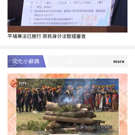
平埔專法已施行 原民身分法暫緩審查
文化小辭典