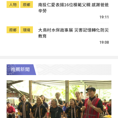
南投仁愛表揚16位模範父親 感謝爸爸
人物
原鄉
辛勞
19:11
大鳥村水保故事展 災害記憶轉化防災
原鄉
環境
教育
19:08
推薦新聞