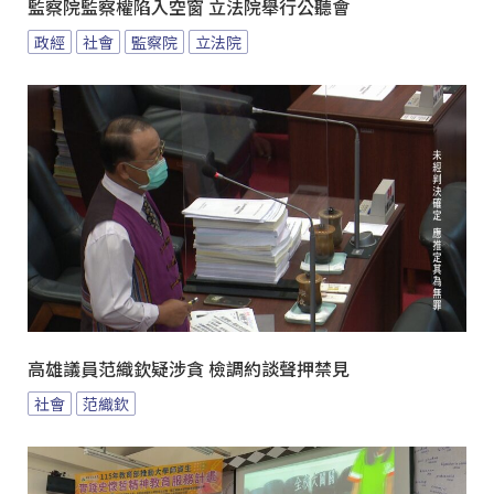
監察院監察權陷入空窗 立法院舉行公聽會
政經
社會
監察院
立法院
高雄議員范織欽疑涉貪 檢調約談聲押禁見
社會
范織欽