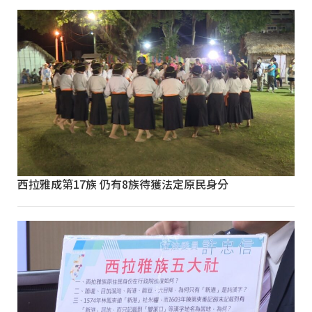
西拉雅成第17族 仍有8族待獲法定原民身分