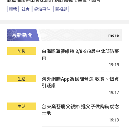
致癌油案燒出食安漏洞 朝野籲強化通報、品管
環境
社會
癌油事件
衛福部
最新新聞
白海豚海警維持 8/8-8/9晨中北部防豪
防災
雨
19:19
海外網購App為民間營運 收費、個資
生活
引疑慮
19:17
台東窯藝慶父親節 邀父子做陶碗感念
生活
土地
19:13