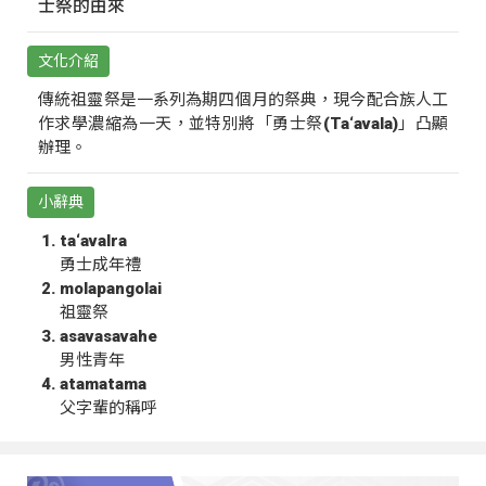
士祭的由來
文化介紹
傳統祖靈祭是一系列為期四個月的祭典，現今配合族人工
作求學濃縮為一天，並特別將「勇士祭(Ta‘avala)」凸顯
辦理。
小辭典
ta‘avalra
勇士成年禮
molapangolai
祖靈祭
asavasavahe
男性青年
atamatama
父字輩的稱呼