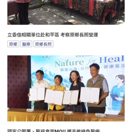
立委偕相關單位赴和平區 考察原鄉長照營運
原鄉
醫療
原鄉長照
國家公園署、醫福會簽MOU 攜手推綠色醫療