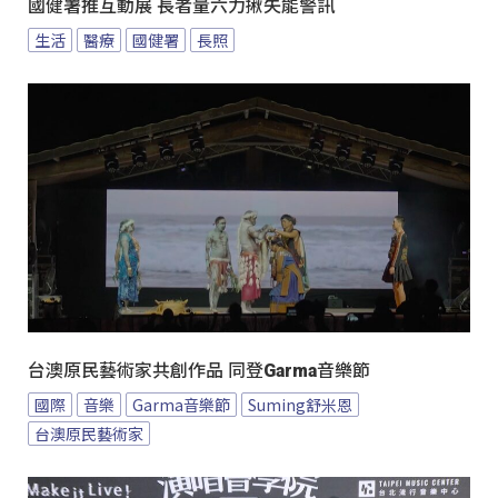
國健署推互動展 長者量六力揪失能警訊
生活
醫療
國健署
長照
台澳原民藝術家共創作品 同登Garma音樂節
國際
音樂
Garma音樂節
Suming舒米恩
台澳原民藝術家