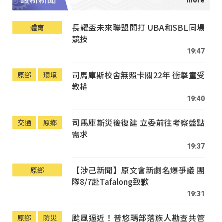
長耀盃未來聯盟開打 UBA和SBL同場
體育
競技
19:47
司馬庫斯校舍無照卡關22年 衝擊童受
原鄉
環境
教權
19:40
司馬庫斯災後復建 立委前往考察盤點
交通
原鄉
需求
19:37
【涉己新聞】原文會新劇名爆爭議 團
原鄉
隊8/7赴Tafalong致歉
19:31
颱風逼近！普悠瑪部落族人勘查共管
原鄉
防災