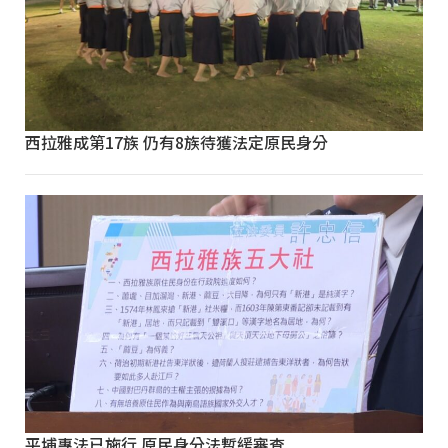
西拉雅成第17族 仍有8族待獲法定原民身分
平埔專法已施行 原民身分法暫緩審查