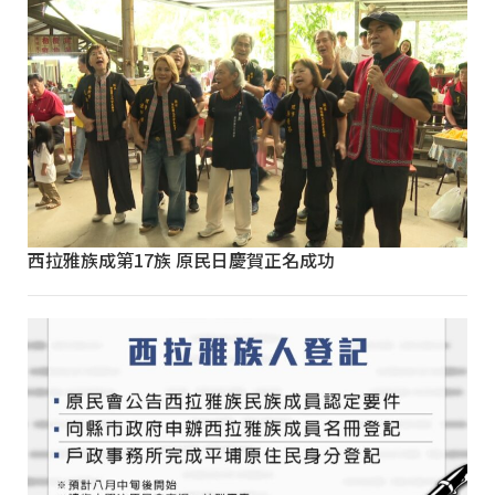
西拉雅族成第17族 原民日慶賀正名成功