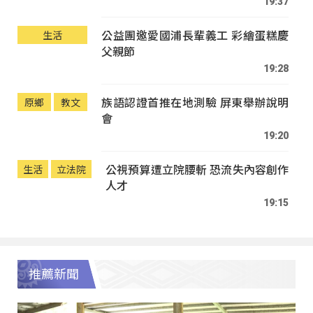
19:37
公益團邀愛國浦長輩義工 彩繪蛋糕慶
生活
父親節
19:28
族語認證首推在地測驗 屏東舉辦說明
原鄉
教文
會
19:20
公視預算遭立院腰斬 恐流失內容創作
生活
立法院
人才
19:15
推薦新聞