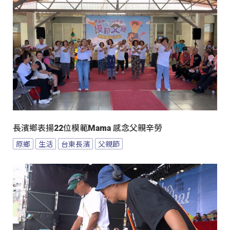
長濱鄉表揚22位模範Mama 感念父親辛勞
原鄉
生活
台東長濱
父親節