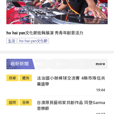
ho hai yan文化節街舞展演 秀青年創意活力
生活
ho hai yan文化節
最新新聞
法治國小辦棒球交流賽 4縣市隊伍共
原鄉
體育
襄盛舉
19:44
台澳原民藝術家共創作品 同登Garma
國際
音樂
音樂節