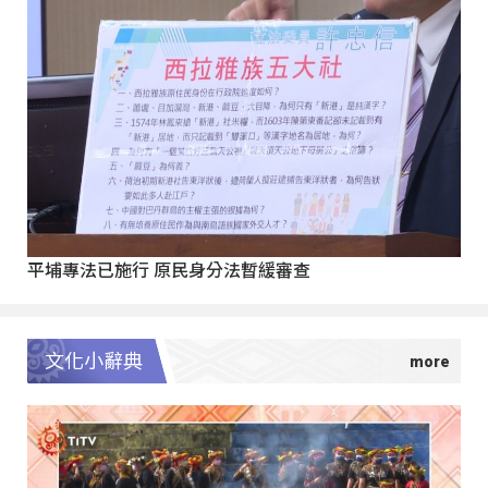
平埔專法已施行 原民身分法暫緩審查
文化小辭典