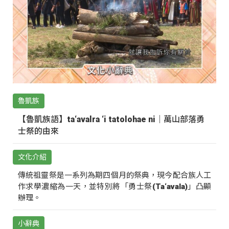
魯凱族
【魯凱族語】ta‘avalra ‘i tatolohae ni｜萬山部落勇
士祭的由來
文化介紹
傳統祖靈祭是一系列為期四個月的祭典，現今配合族人工
作求學濃縮為一天，並特別將「勇士祭(Ta‘avala)」凸顯
辦理。
小辭典