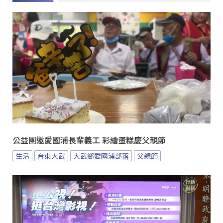
公益團邀愛國浦長輩義工 彩繪蛋糕慶父親節
生活
台東大武
大武鄉愛國浦部落
父親節