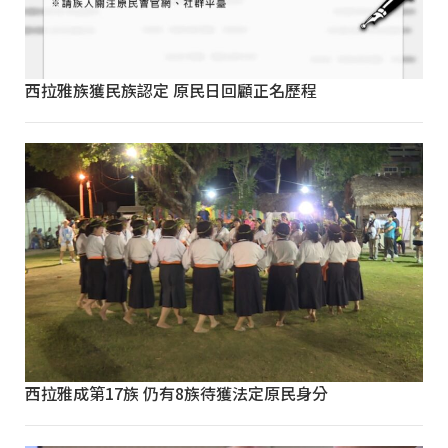
西拉雅族獲民族認定 原民日回顧正名歷程
西拉雅成第17族 仍有8族待獲法定原民身分