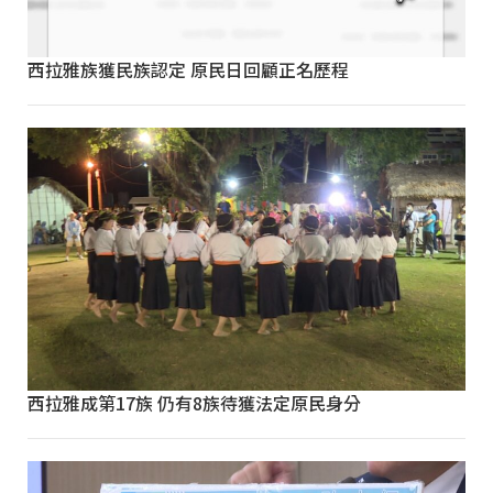
西拉雅族獲民族認定 原民日回顧正名歷程
西拉雅成第17族 仍有8族待獲法定原民身分