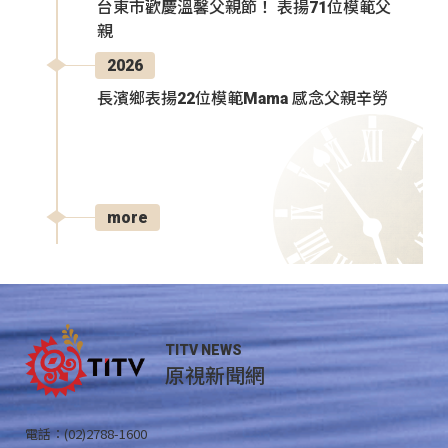
台東市歡慶溫馨父親節！ 表揚71位模範父
親
2026
長濱鄉表揚22位模範Mama 感念父親辛勞
more
TITV NEWS
原視新聞網
電話：(02)2788-1600