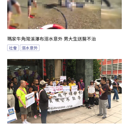
瑪家牛角灣溪瀑布溺水意外 男大生送醫不治
社會
溺水意外