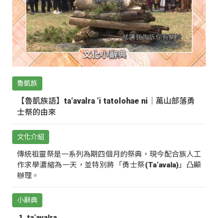
魯凱族
【魯凱族語】ta‘avalra ‘i tatolohae ni｜萬山部落勇
士祭的由來
文化介紹
傳統祖靈祭是一系列為期四個月的祭典，現今配合族人工
作求學濃縮為一天，並特別將「勇士祭(Ta‘avala)」凸顯
辦理。
小辭典
ta‘avalra