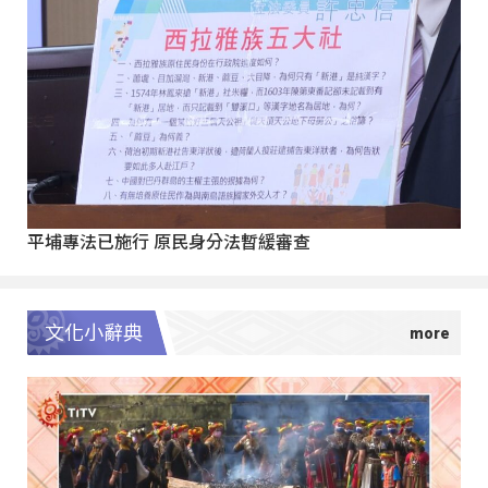
平埔專法已施行 原民身分法暫緩審查
文化小辭典