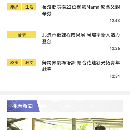
長濱鄉表揚22位模範Mama 感念父親
原鄉
生活
辛勞
12:43
北流幕後課程成果展 阿爆率新人熱力
音樂
登台
12:36
舞跨界劇場培訓 結合花蓮觀光拓青年
原鄉
教文
就業
12:34
推薦新聞