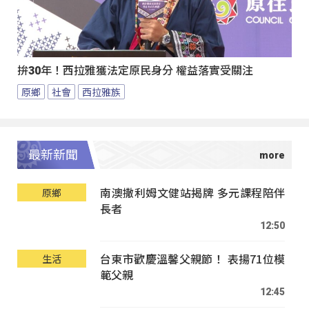
拚30年！西拉雅獲法定原民身分 權益落實受關注
原鄉
社會
西拉雅族
最新新聞
南澳撒利姆文健站揭牌 多元課程陪伴
原鄉
長者
12:50
台東市歡慶溫馨父親節！ 表揚71位模
生活
範父親
12:45