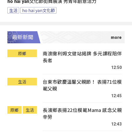
ho hai yan文化節街舞展演 秀青年創意活力
生活
ho hai yan文化節
最新新聞
南澳撒利姆文健站揭牌 多元課程陪伴
原鄉
長者
12:50
台東市歡慶溫馨父親節！ 表揚71位模
生活
範父親
12:45
長濱鄉表揚22位模範Mama 感念父親
原鄉
生活
辛勞
12:43