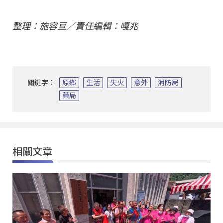
整理：施容亘／責任編輯：嘎兆
關鍵字：
原鄉
生活
失火
意外
消防局
藥局
相關文章