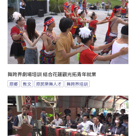
舞跨界劇場培訓 結合花蓮觀光拓青年就業
原鄉
教文
原民樂舞人才
舞跨界培訓