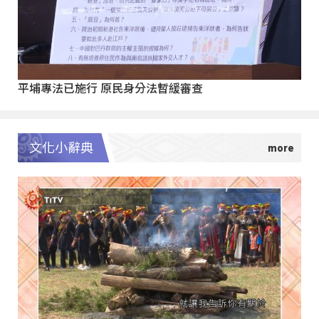
平埔專法已施行 原民身分法暫緩審查
文化小辭典