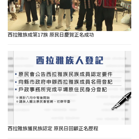
西拉雅族成第17族 原民日慶賀正名成功
西拉雅族獲民族認定 原民日回顧正名歷程