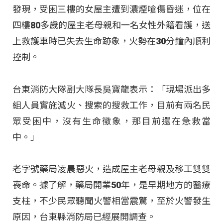
發現，受困三樓的女屋主遭到濃煙嗆傷昏迷，位在
四樓80多歲的屋主老母親和一名女性外籍看護，送
上救護車時已失去生命跡象，火勢在30分鐘內順利
控制。
台東消防大隊副大隊長吳寶龍表示：「現場派出多
組人員實施滅火、搜索的搜救工作，目前有兩名民
眾受困中，沒有生命徵象，那目前還在急救當
中。」
老字號藥局凌晨惡火，造成屋主老母親及移工雙雙
喪命。據了解，藥局開業50年，是早期地方的醫療
支柱，不少民眾聽聞火警相當震驚，至於火警發生
原因，台東縣消防局已經展開調查。