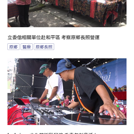
立委偕相關單位赴和平區 考察原鄉長照營運
原鄉
醫療
原鄉長照