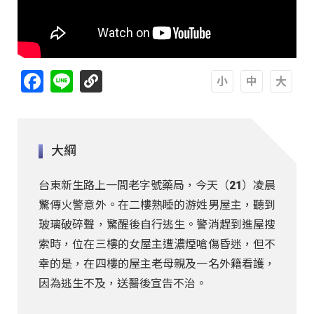
Facebook
Line
A
A
A
大綱
台東新生路上一間老字號藥局，今天（21）凌晨
驚傳火警意外。在二樓熟睡的游姓男屋主，聽到
玻璃破碎聲，驚醒後自行逃生。警消趕到進屋搜
索時，位在三樓的女屋主遭濃煙嗆傷昏迷，但不
幸的是，在四樓的屋主老母親及一名外籍看護，
因為逃生不及，送醫後宣告不治。