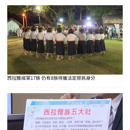
西拉雅成第17族 仍有8族待獲法定原民身分