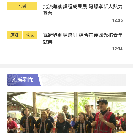
北流幕後課程成果展 阿爆率新人熱力
音樂
登台
12:36
舞跨界劇場培訓 結合花蓮觀光拓青年
原鄉
教文
就業
12:34
推薦新聞