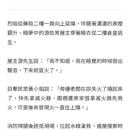
烈焰從藥局二樓一路向上延燒，伴隨著濃濃的黑煙
竄升，睡夢中的游姓男屋主穿著睡衣從二樓倉皇逃
生。
屋主游先生說：「我不知道，我在睡覺的時候發出
聲音，下來就冒火了。」
目擊民眾黃小姐說：「旁邊老闆在說失火了燒起來
了，快先拿滅火器，跟週遭商家借拿滅火器先救
火，可是後來發現火一直往上燒。」
消防隊隨後趕抵現場，拉起水線灌救，進屋搜索時