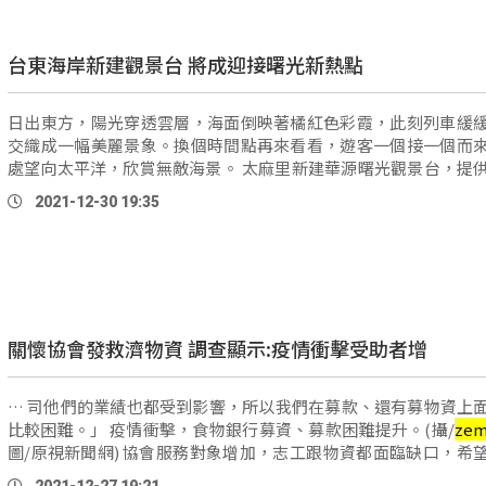
台東海岸新建觀景台 將成迎接曙光新熱點
日出東方，陽光穿透雲層，海面倒映著橘紅色彩霞，此刻列車緩
交織成一幅美麗景象。換個時間點再來看看，遊客一個接一個而
處望向太平洋，欣賞無敵海景。 太麻里新建華源曙光觀景台，提供民眾迎
曙光、看海景、追活車。(攝/
zemzem
、圖/原視新 …
2021-12-30 19:35
關懷協會發救濟物資 調查顯示:疫情衝擊受助者增
… 司他們的業績也都受到影響，所以我們在募款、還有募物資上
比較困難。」 疫情衝擊，食物銀行募資、募款困難提升。(攝/
ze
圖/原視新聞網) 協會服務對象增加，志工跟物資都面臨缺口，希望企業界
伸出援手，也邀集民眾小額捐贈，匯聚愛心，協助弱 …