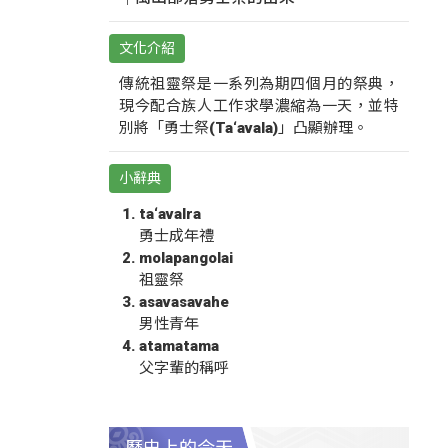
文化介紹
傳統祖靈祭是一系列為期四個月的祭典，
現今配合族人工作求學濃縮為一天，並特
別將「勇士祭(Ta‘avala)」凸顯辦理。
小辭典
ta‘avalra
勇士成年禮
molapangolai
祖靈祭
asavasavahe
男性青年
atamatama
父字輩的稱呼
歷史上的今天