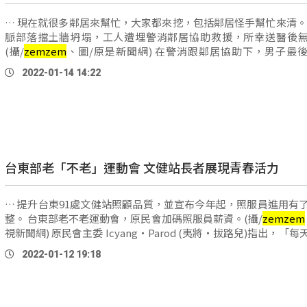
… 現在就很多鄰居來幫忙，大家都來挖，包括鄰居怪手幫忙來清。」 
脈部落擋土牆坍塌，工人遭埋警消鄰居協助救援，所幸送醫後
(攝/
zemzem
、圖/原是新聞網) 在警消跟鄰居協助下，男子最後順利脫
困，結束這場驚魂，經送醫後已無大礙。 責任編輯：嘎兆
2022-01-14 14:22
台東部老「不老」運動會 文健站長者展現青春活力
… 提升台東91處文健站照顧品質，並宣布今年起，照服員進用有
整。 台東部老不老運動會，原民會加碼照服員薪資。(攝/
zemzem
視新聞網) 原民會主委 Icyang‧Parod (夷將‧拔路兒)指出，「每天吃的東
西很重要，所以要包含廚工的進用、還有營養師的進用，是我 …
2022-01-12 19:18