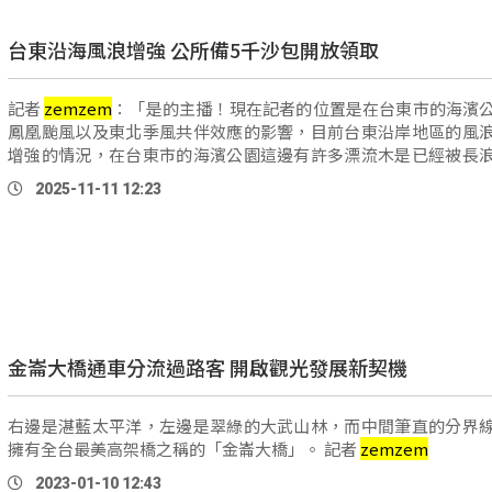
台東沿海風浪增強 公所備5千沙包開放領取
記者
zemzem
：「是的主播！現在記者的位置是在台東市的海濱
鳳凰颱風以及東北季風共伴效應的影響，目前台東沿岸地區的風
增強的情況，在台東市的海濱公園這邊有許多漂流木是已經被長
上岸，不管是在草皮上還是在停 …
2025-11-11 12:23
金崙大橋通車分流過路客 開啟觀光發展新契機
右邊是湛藍太平洋，左邊是翠綠的大武山林，而中間筆直的分界
擁有全台最美高架橋之稱的「金崙大橋」。 記者
zemzem
2023-01-10 12:43