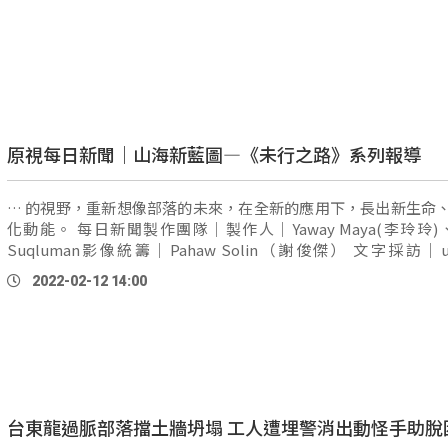
原視每日新聞｜山海新藍圖—《未行之路》系列報導
… 的視野，重新想像部落的未來，在全新的應用下，長出新生命
化動能。 每日新聞製作團隊｜製作人｜Yaway Maya(李玲玲)、Umas
Suqluman影像統籌｜Pahaw Solin（謝俊傑） 文字採訪｜u
zemzem
(古聖典)、Ciwas Yamai (蔣淮薇)攝影剪輯｜ud
2022-02-12 14:00
zemzem
、Tjivuluwan編輯團隊｜Laway Futol、劉思含、Seh
莉)、Ru'it Musi(王昱潔)、鄭群騰
台東龍過脈部落擋土牆坍塌 工人遭埋警消出動怪手助脫