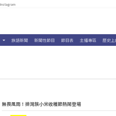
Instagram
族語新聞
新聞性節目
節目表
主播專區
歷史上
無畏風雨！排灣族小米收穫節熱鬧登場