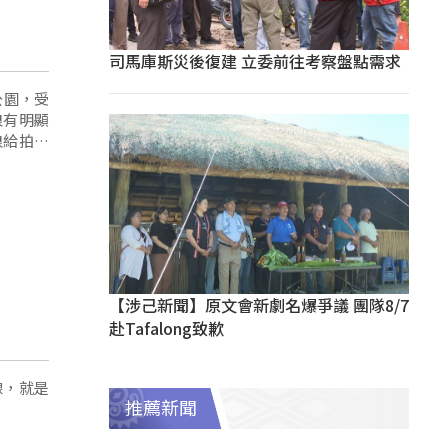
司馬庫斯災後復建 立委前往考察盤點需求
公園，受
浪有明顯
浪給拍打
【涉己新聞】原文會新劇名爆爭議 團隊8/7
赴Tafalong致歉
線，就是
推薦新聞