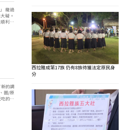
龍過
無大礙。
西拉雅成第17族 仍有8族待獲法定原民身
分
了新的調
、圖/原