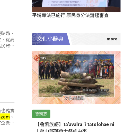
平埔專法已施行 原民身分法暫緩審查
緩駛過，
文化小辭典
來，從高
面也確實
魯凱族
mzem
、
【魯凱族語】ta‘avalra ‘i tatolohae ni
｜萬山部落勇士祭的由來