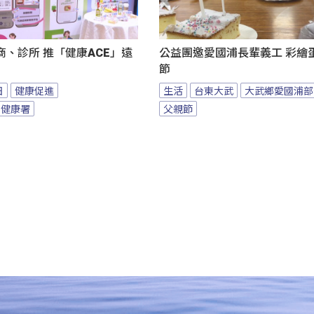
、診所 推「健康ACE」遠
公益團邀愛國浦長輩義工 彩繪
節
日
健康促進
生活
台東大武
大武鄉愛國浦部
民健康署
父親節