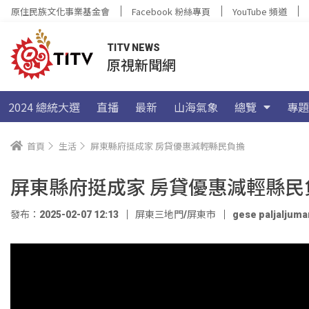
原住民族文化事業基金會
Facebook 粉絲專頁
YouTube 頻道
TITV NEWS
原視新聞網
2024 總統大選
直播
最新
山海氣象
總覽
專題
首頁
生活
屏東縣府挺成家 房貸優惠減輕縣民負擔
屏東縣府挺成家 房貸優惠減輕縣民
發布：2025-02-07 12:13
屏東三地門/屏東市
gese paljaljuma