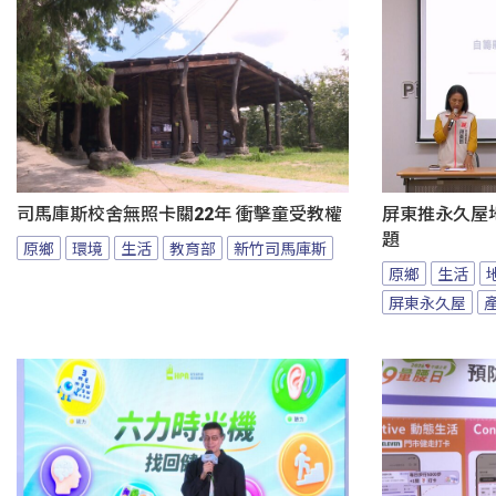
司馬庫斯校舍無照卡關22年 衝擊童受教權
屏東推永久屋
題
原鄉
環境
生活
教育部
新竹司馬庫斯
原鄉
生活
屏東永久屋