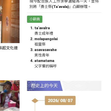
現今配合族人工作求學濃縮為一天，並特
別將「勇士祭(Ta‘avala)」凸顯辦理。
小辭典
ta‘avalra
勇士成年禮
molapangolai
祖靈祭
氛串起文化連
asavasavahe
男性青年
atamatama
父字輩的稱呼
歷史上的今天
2026/ 08/ 07