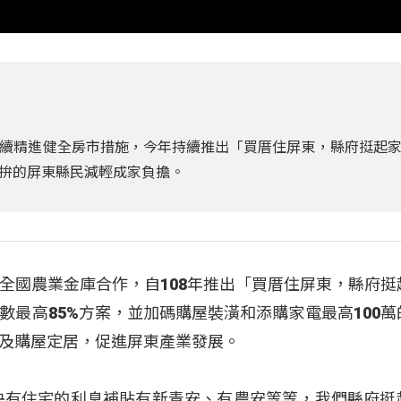
續精進健全房市措施，今年持續推出「買厝住屏東，縣府挺起
拚的屏東縣民減輕成家負擔。
全國農業金庫合作，自108年推出「買厝住屏東，縣府挺
數最高85%方案，並加碼購屋裝潢和添購家電最高100萬
及購屋定居，促進屏東產業發展。
央有住宅的利息補貼有新青安、有農安等等，我們縣府挺