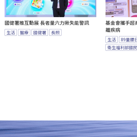
國健署推互動展 長者量六力揪失能警訊
基金會攜手超商
離疾病
生活
醫療
國健署
長照
生活
89量腰
衛生福利部國