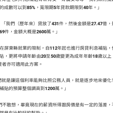
成數可以到85%，寬限期5年貸款期限到40年。」
「我們（歷年來）貸放了431件，然後金額是27.47億，
9件，金額大概是2600萬。」
在屏東縣就業的限制，自112年起也進行房貸利息補貼，
補貼，更將申請年齡由20至50歲變更為成年年齡18歲以上
貸者亦可適用此方案。
們就是讓這個利率能夠比照公務人員，就是逐步地來優化
貼的預算整個調高到1200萬。」
讓我們不敢想，畢竟現在的薪資所得跟房價是有一定的落差，
然是有比較好的幫助。」