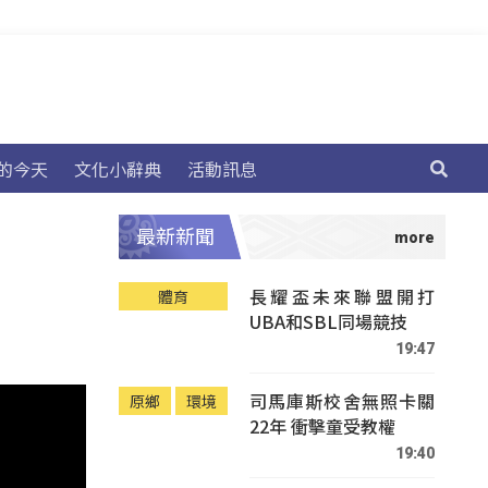
的今天
文化小辭典
活動訊息
最新新聞
長耀盃未來聯盟開打
體育
UBA和SBL同場競技
19:47
司馬庫斯校舍無照卡關
原鄉
環境
22年 衝擊童受教權
19:40