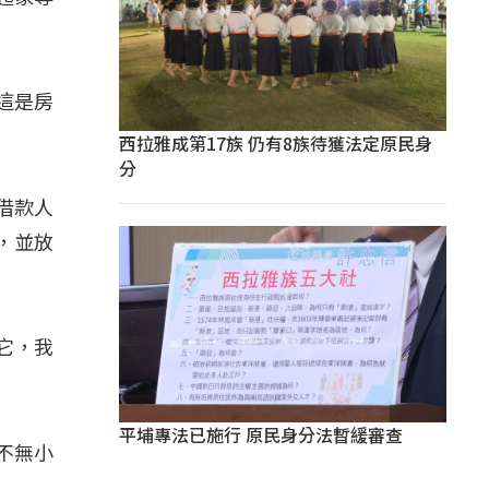
這是房
西拉雅成第17族 仍有8族待獲法定原民身
分
借款人
，並放
它，我
平埔專法已施行 原民身分法暫緩審查
不無小