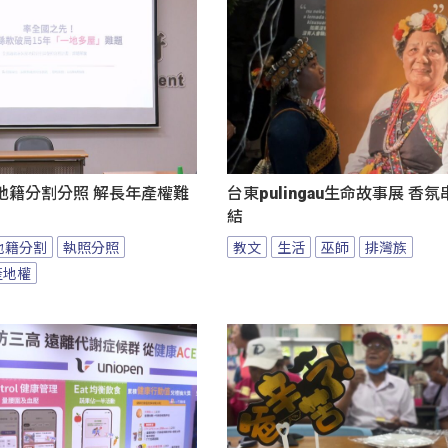
地籍分割分照 解長年產權難
台東pulingau生命故事展 香
結
地籍分割
執照分照
教文
生活
巫師
排灣族
產地權