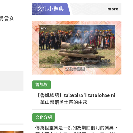
文化小辭典
房貸利
魯凱族
【魯凱族語】ta‘avalra ‘i tatolohae ni
｜萬山部落勇士祭的由來
文化介紹
傳統祖靈祭是一系列為期四個月的祭典，