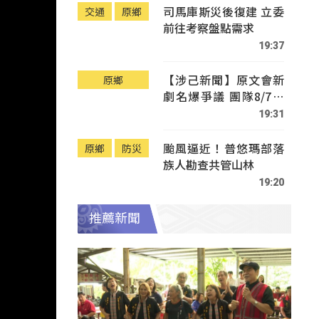
司馬庫斯災後復建 立委
交通
原鄉
前往考察盤點需求
19:37
【涉己新聞】原文會新
原鄉
劇名爆爭議 團隊8/7赴
Tafalong致歉
19:31
颱風逼近！普悠瑪部落
原鄉
防災
族人勘查共管山林
19:20
推薦新聞