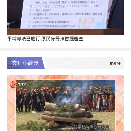
平埔專法已施行 原民身分法暫緩審查
文化小辭典