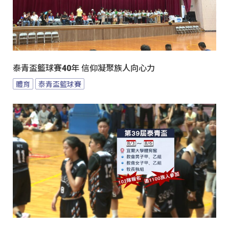
泰青盃籃球賽40年 信仰凝聚族人向心力
體育
泰青盃籃球賽