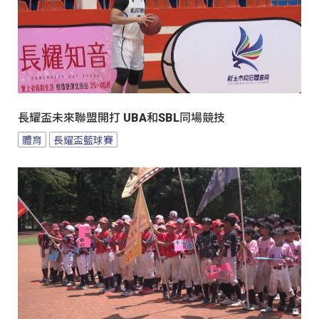
長耀盃未來聯盟開打 UBA和SBL同場競技
體育
長耀盃籃球賽