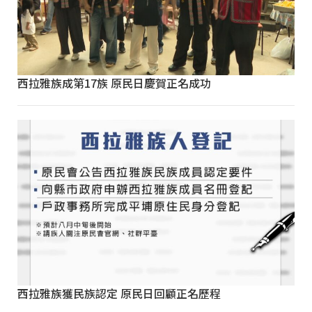
西拉雅族成第17族 原民日慶賀正名成功
西拉雅族獲民族認定 原民日回顧正名歷程