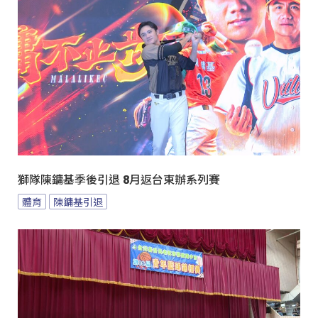
獅隊陳鏞基季後引退 8月返台東辦系列賽
體育
陳鏞基引退