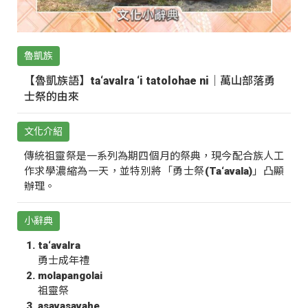
魯凱族
【魯凱族語】ta‘avalra ‘i tatolohae ni｜萬山部落勇
士祭的由來
文化介紹
傳統祖靈祭是一系列為期四個月的祭典，現今配合族人工
作求學濃縮為一天，並特別將「勇士祭(Ta‘avala)」凸顯
辦理。
小辭典
ta‘avalra
勇士成年禮
molapangolai
祖靈祭
asavasavahe