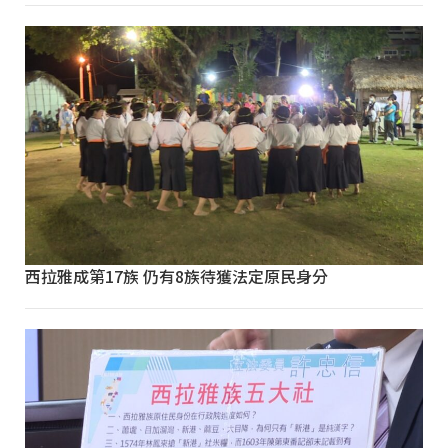
西拉雅成第17族 仍有8族待獲法定原民身分