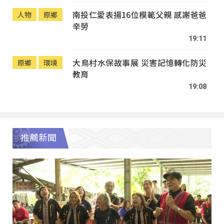
南投仁愛表揚16位模範父親 感謝爸爸
人物
原鄉
辛勞
19:11
大鳥村水保故事展 災害記憶轉化防災
原鄉
環境
教育
19:08
推薦新聞