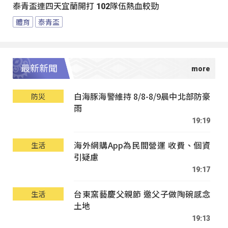
泰青盃連四天宜蘭開打 102隊伍熱血較勁
體育
泰青盃
最新新聞
白海豚海警維持 8/8-8/9晨中北部防豪
防災
雨
19:19
海外網購App為民間營運 收費、個資
生活
引疑慮
19:17
台東窯藝慶父親節 邀父子做陶碗感念
生活
土地
19:13