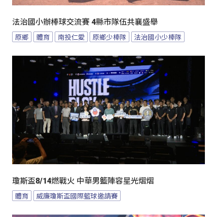
法治國小辦棒球交流賽 4縣市隊伍共襄盛舉
原鄉
體育
南投仁愛
原鄉少棒隊
法治國小少棒隊
瓊斯盃8/14燃戰火 中華男籃陣容星光熠熠
體育
威廉瓊斯盃國際籃球邀請賽