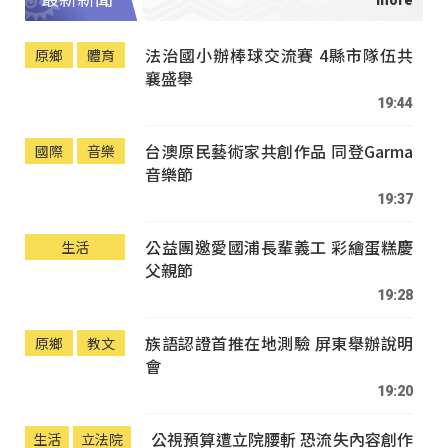
法治國小辦棒球交流賽 4縣市隊伍共
原鄉
體育
襄盛舉
19:44
台澳原民藝術家共創作品 同登Garma
國際
音樂
音樂節
19:37
公益團邀愛國浦長輩義工 彩繪蛋糕慶
生活
父親節
19:28
族語認證首推在地測驗 屏東舉辦說明
原鄉
教文
會
19:20
公視預算遭立院腰斬 恐流失內容創作
生活
立法院