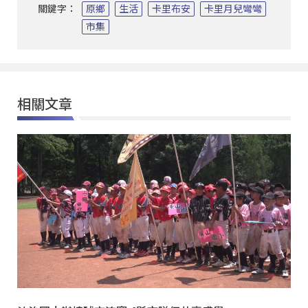
關鍵字：
原鄉
生活
卡里布安
卡里月兒彎彎
市集
相關文章