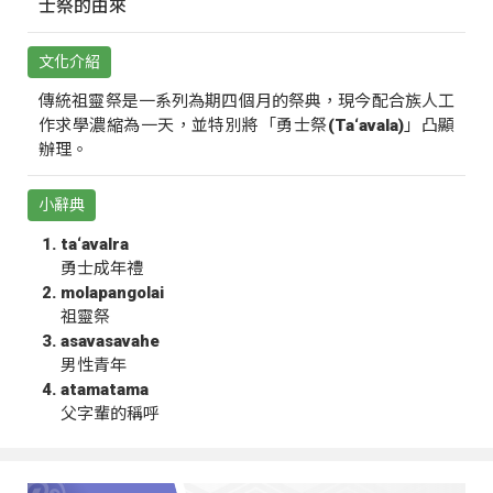
士祭的由來
文化介紹
傳統祖靈祭是一系列為期四個月的祭典，現今配合族人工
作求學濃縮為一天，並特別將「勇士祭(Ta‘avala)」凸顯
辦理。
小辭典
ta‘avalra
勇士成年禮
molapangolai
祖靈祭
asavasavahe
男性青年
atamatama
父字輩的稱呼