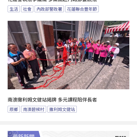
生活
社會
內政部警政署
花蓮聯合豐年節
南澳撒利姆文健站揭牌 多元課程陪伴長者
原鄉
南澳碧候村
撒利姆文健站
最新新聞