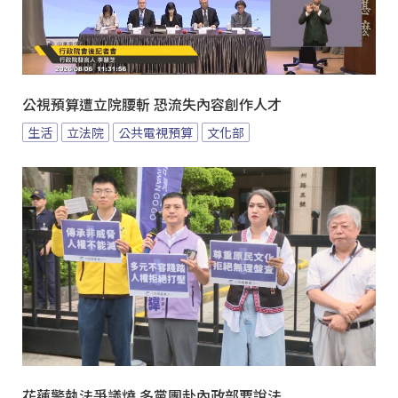
公視預算遭立院腰斬 恐流失內容創作人才
生活
立法院
公共電視預算
文化部
花蓮警執法爭議燒 多黨團赴內政部要說法