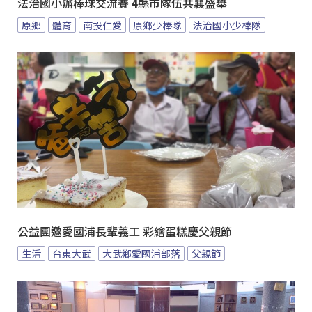
法治國小辦棒球交流賽 4縣市隊伍共襄盛舉
原鄉
體育
南投仁愛
原鄉少棒隊
法治國小少棒隊
公益團邀愛國浦長輩義工 彩繪蛋糕慶父親節
生活
台東大武
大武鄉愛國浦部落
父親節