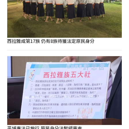
西拉雅成第17族 仍有8族待獲法定原民身分
平埔專法已施行 原民身分法暫緩審查