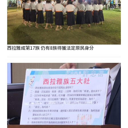
西拉雅成第17族 仍有8族待獲法定原民身分