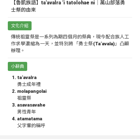
【魯凱族語】ta‘avalra ‘i tatolohae ni｜萬山部落勇
士祭的由來
文化介紹
傳統祖靈祭是一系列為期四個月的祭典，現今配合族人工
作求學濃縮為一天，並特別將「勇士祭(Ta‘avala)」凸顯
辦理。
小辭典
ta‘avalra
勇士成年禮
molapangolai
祖靈祭
asavasavahe
男性青年
atamatama
父字輩的稱呼