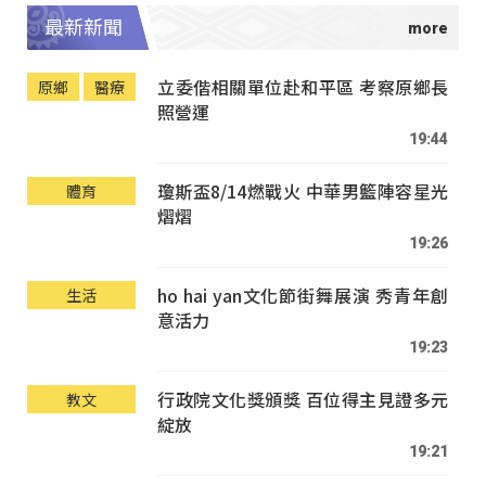
最新新聞
立委偕相關單位赴和平區 考察原鄉長
原鄉
醫療
照營運
19:44
瓊斯盃8/14燃戰火 中華男籃陣容星光
體育
熠熠
19:26
ho hai yan文化節街舞展演 秀青年創
生活
意活力
19:23
行政院文化獎頒獎 百位得主見證多元
教文
綻放
19:21