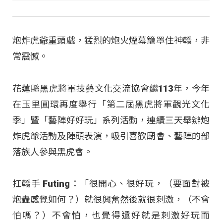
炮炸虎爺重頭戲，猛烈的炮火煙幕籠罩住神轎，非
常震憾。
花蓮縣黑虎將軍技藝文化交流協會繼113年，今年
在玉里圓環再度舉行「第二屆黑虎將軍觀光文化
季」暨「藝陣好好玩」系列活動，連續三天舉辦炮
炸虎爺活動及陣頭表演，吸引喜歡廟會、藝陣的部
落族人參與黑虎會。
扛轎手 Futing：「很開心、很好玩，（要面對被
炮轟感覺如何？）就很興奮然後就很刺激，（不會
怕嗎？）不會怕，也覺得還好就是刺激好玩而