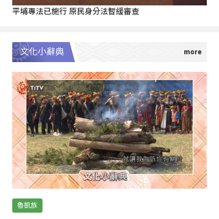
平埔專法已施行 原民身分法暫緩審查
文化小辭典
魯凱族