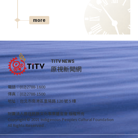
more
TITV NEWS
原視新聞網
電話：(02)2788-1600
傳真：(02)2788-1500
地址：台北市南港區重陽路 120 號 5 樓
財團法人原住民族文化事業基金會 版權所有
Copyright © 2021 Indigenous Peoples Cultural Foundation
All Rights Reserved .