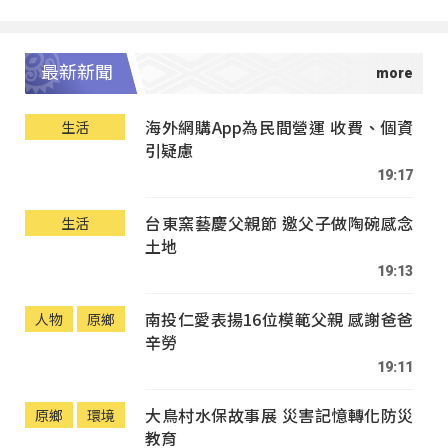
最新新聞
海外網購App為民間營運 收費、個資
生活
引疑慮
19:17
台東窯藝慶父親節 邀父子做陶碗感念
生活
土地
19:13
南投仁愛表揚16位模範父親 感謝爸爸
人物
原鄉
辛勞
19:11
大鳥村水保故事展 災害記憶轉化防災
原鄉
環境
教育