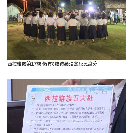
西拉雅成第17族 仍有8族待獲法定原民身分