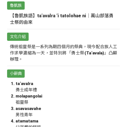
魯凱族
【魯凱族語】ta‘avalra ‘i tatolohae ni｜萬山部落勇
士祭的由來
文化介紹
傳統祖靈祭是一系列為期四個月的祭典，現今配合族人工
作求學濃縮為一天，並特別將「勇士祭(Ta‘avala)」凸顯
辦理。
小辭典
ta‘avalra
勇士成年禮
molapangolai
祖靈祭
asavasavahe
男性青年
atamatama