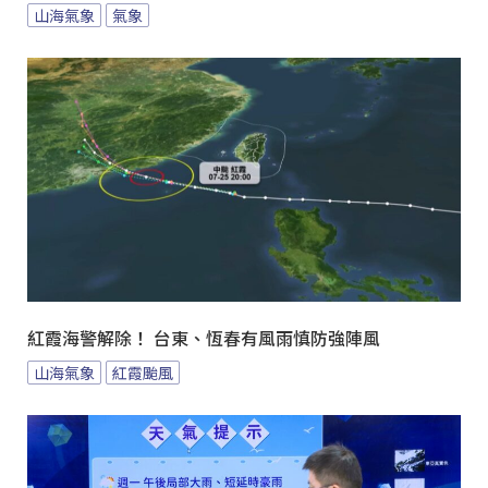
山海氣象
氣象
紅霞海警解除！ 台東、恆春有風雨慎防強陣風
山海氣象
紅霞颱風