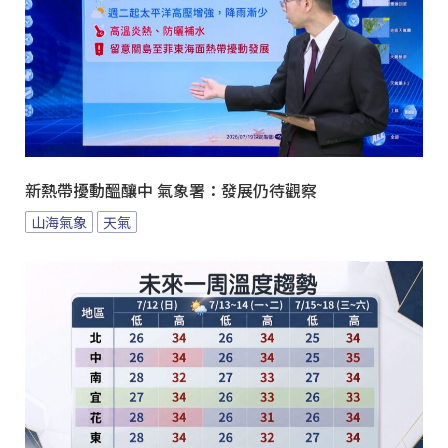
新熱帶擾動醞釀中 氣象署：發展仍待觀察
山海氣象
天氣