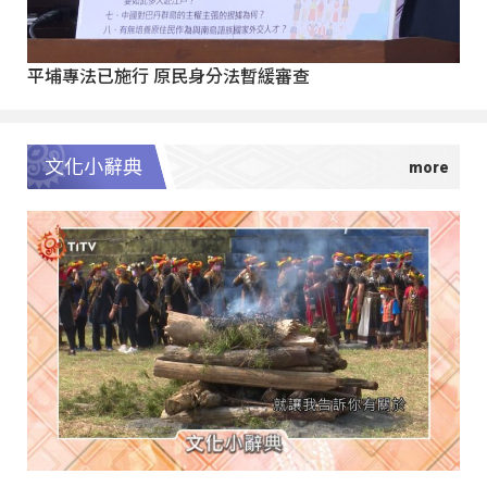
平埔專法已施行 原民身分法暫緩審查
文化小辭典