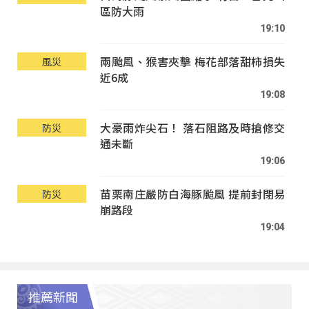
區防大雨
19:10
兩颱風、猴害夾擊 梅花部落甜柿損失
風災
近6成
19:08
大豪雨炸尖石！ 落石阻路及時搶修交
防災
通未斷
19:06
苗栗南庄嚴防白海豚颱風 提前封閉易
防災
崩路段
19:04
推薦新聞