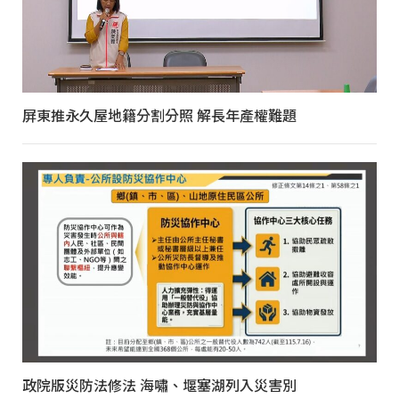
屏東推永久屋地籍分割分照 解長年產權難題
政院版災防法修法 海嘯、堰塞湖列入災害別