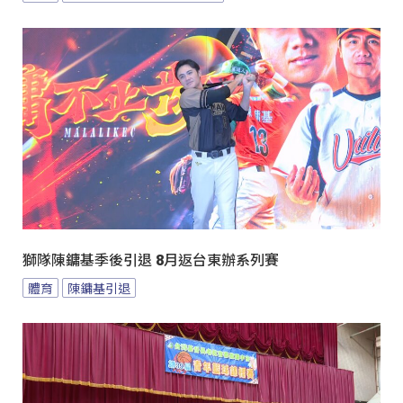
獅隊陳鏞基季後引退 8月返台東辦系列賽
體育
陳鏞基引退