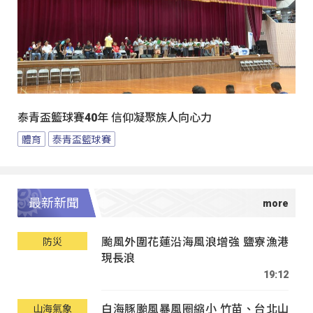
泰青盃籃球賽40年 信仰凝聚族人向心力
體育
泰青盃籃球賽
最新新聞
颱風外圍花蓮沿海風浪增強 鹽寮漁港
防災
現長浪
19:12
白海豚颱風暴風圈縮小 竹苗、台北山
山海氣象