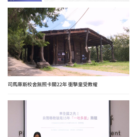
司馬庫斯校舍無照卡關22年 衝擊童受教權