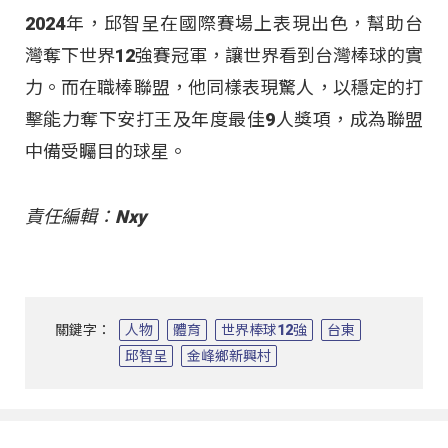
2024年，邱智呈在國際賽場上表現出色，幫助台
灣奪下世界12強賽冠軍，讓世界看到台灣棒球的實
力。而在職棒聯盟，他同樣表現驚人，以穩定的打
擊能力奪下安打王及年度最佳9人獎項，成為聯盟
中備受矚目的球星。
責任編輯：Nxy
關鍵字：
人物
體育
世界棒球12強
台東
邱智呈
金峰鄉新興村