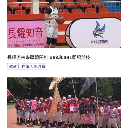
長耀盃未來聯盟開打 UBA和SBL同場競技
體育
長耀盃籃球賽