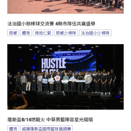
法治國小辦棒球交流賽 4縣市隊伍共襄盛舉
原鄉
體育
南投仁愛
原鄉少棒隊
法治國小少棒隊
瓊斯盃8/14燃戰火 中華男籃陣容星光熠熠
體育
威廉瓊斯盃國際籃球邀請賽