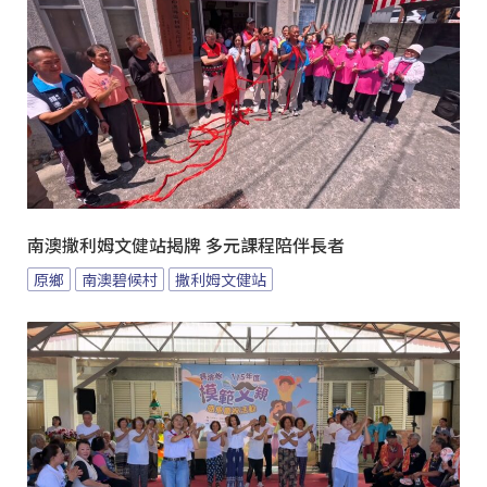
南澳撒利姆文健站揭牌 多元課程陪伴長者
原鄉
南澳碧候村
撒利姆文健站