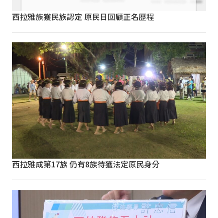
西拉雅族獲民族認定 原民日回顧正名歷程
西拉雅成第17族 仍有8族待獲法定原民身分