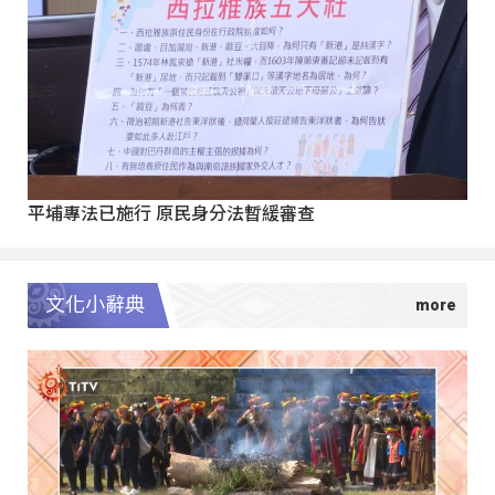
平埔專法已施行 原民身分法暫緩審查
文化小辭典