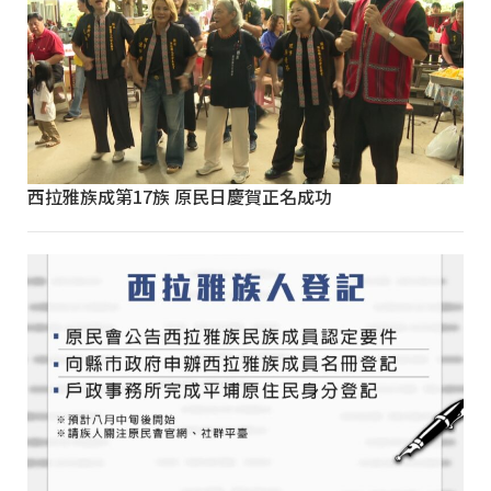
西拉雅族成第17族 原民日慶賀正名成功