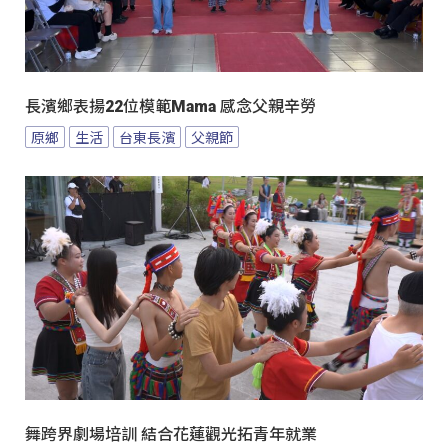
長濱鄉表揚22位模範Mama 感念父親辛勞
原鄉
生活
台東長濱
父親節
舞跨界劇場培訓 結合花蓮觀光拓青年就業