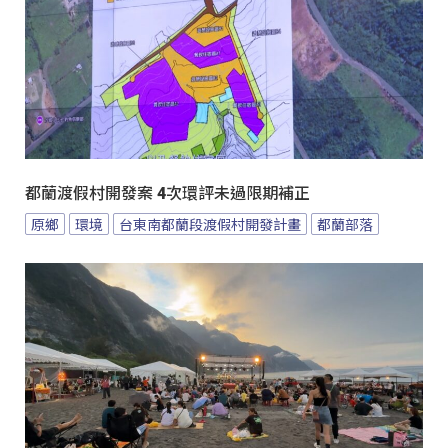
都蘭渡假村開發案 4次環評未過限期補正
原鄉
環境
台東南都蘭段渡假村開發計畫
都蘭部落