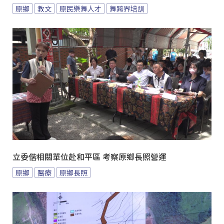
原鄉
教文
原民樂舞人才
舞跨界培訓
立委偕相關單位赴和平區 考察原鄉長照營運
原鄉
醫療
原鄉長照