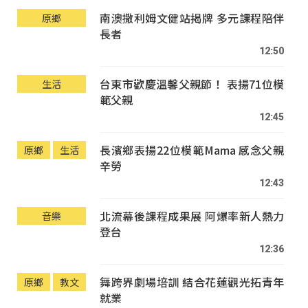
南澳撒利姆文健站揭牌 多元課程陪伴
原鄉
長者
12:50
台東市歡慶溫馨父親節！ 表揚71位模
生活
範父親
12:45
長濱鄉表揚22位模範Mama 感念父親
原鄉
生活
辛勞
12:43
北流幕後課程成果展 阿爆率新人熱力
音樂
登台
12:36
舞跨界劇場培訓 結合花蓮觀光拓青年
原鄉
教文
就業