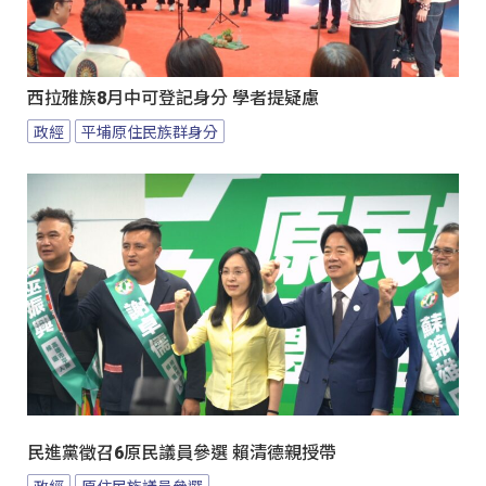
西拉雅族8月中可登記身分 學者提疑慮
政經
平埔原住民族群身分
民進黨徵召6原民議員參選 賴清德親授帶