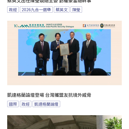
蔡英文出任陳瑩競總主委 劉櫂豪當總幹事
政經
2026九合一選舉
蔡英文
陳瑩
凱達格蘭論壇登場 台灣攜盟友抗境外威脅
國際
政經
凱達格蘭論壇