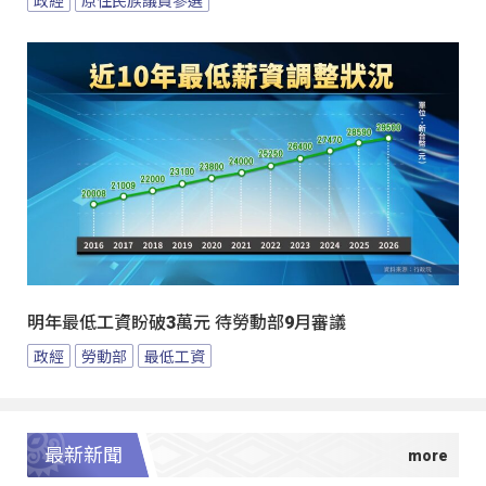
政經
原住民族議員參選
明年最低工資盼破3萬元 待勞動部9月審議
政經
勞動部
最低工資
最新新聞