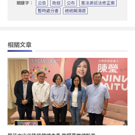
關鍵字：
公告
政經
公布
憲法訴訟法修正案
暫時處分書
總統賴清德
相關文章