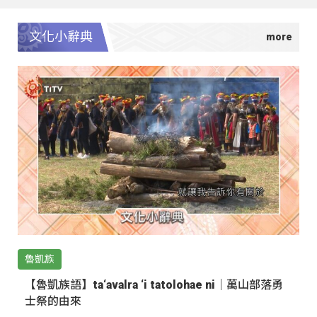
文化小辭典
魯凱族
【魯凱族語】ta‘avalra ‘i tatolohae ni｜萬山部落勇
士祭的由來