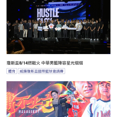
瓊斯盃8/14燃戰火 中華男籃陣容星光熠熠
體育
威廉瓊斯盃國際籃球邀請賽