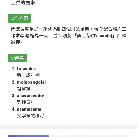
士祭的由來
文化介紹
傳統祖靈祭是一系列為期四個月的祭典，現今配合族人工
作求學濃縮為一天，並特別將「勇士祭(Ta‘avala)」凸顯
辦理。
小辭典
ta‘avalra
勇士成年禮
molapangolai
祖靈祭
asavasavahe
男性青年
atamatama
父字輩的稱呼