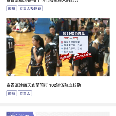
泰青盃籃球賽40年 信仰凝聚族人向心力
體育
泰青盃籃球賽
泰青盃連四天宜蘭開打 102隊伍熱血較勁
體育
泰青盃