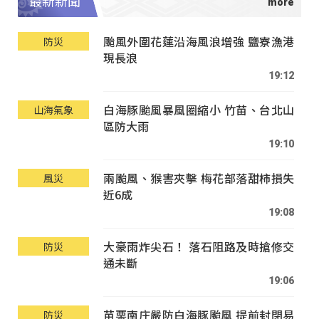
最新新聞
颱風外圍花蓮沿海風浪增強 鹽寮漁港
防災
現長浪
19:12
白海豚颱風暴風圈縮小 竹苗、台北山
山海氣象
區防大雨
19:10
兩颱風、猴害夾擊 梅花部落甜柿損失
風災
近6成
19:08
大豪雨炸尖石！ 落石阻路及時搶修交
防災
通未斷
19:06
苗栗南庄嚴防白海豚颱風 提前封閉易
防災