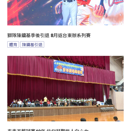
獅隊陳鏞基季後引退 8月返台東辦系列賽
體育
陳鏞基引退