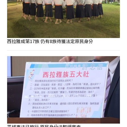
西拉雅成第17族 仍有8族待獲法定原民身分
平埔專法已施行 原民身分法暫緩審查