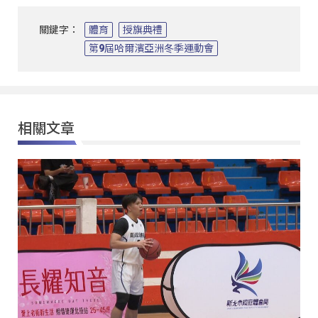
關鍵字：
體育
授旗典禮
第9屆哈爾濱亞洲冬季運動會
相關文章