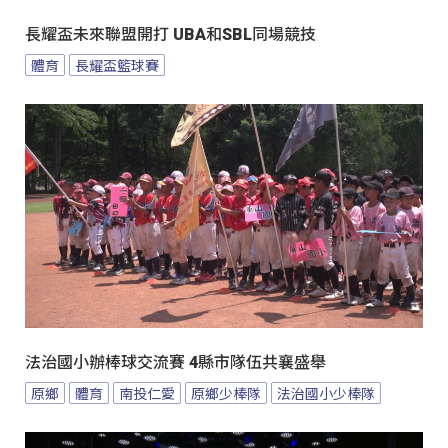
長耀盃未來聯盟開打 UBA和SBL同場競技
體育
長耀盃籃球賽
法治國小辦棒球交流賽 4縣市隊伍共襄盛舉
原鄉
體育
南投仁愛
原鄉少棒隊
法治國小少棒隊