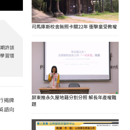
司馬庫斯校舍無照卡關22年 衝擊童受教權
，期許該
學習環
屏東推永久屋地籍分割分照 解長年產權難
行揭牌
題
英語向