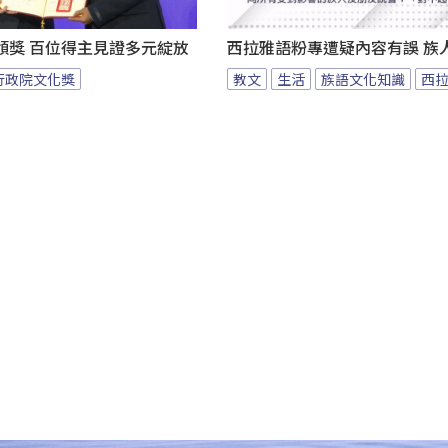
頒獎 百位得主見證多元綻放
西拉雅語粉專遭疑內容有誤 族
行政院文化獎
教文
生活
族語文化知識
西