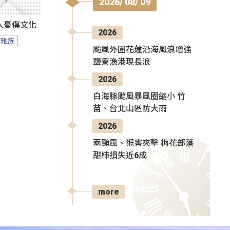
2026/ 08/ 09
人憂傷文化
2026
拉雅族
颱風外圍花蓮沿海風浪增強
鹽寮漁港現長浪
2026
白海豚颱風暴風圈縮小 竹
苗、台北山區防大雨
2026
兩颱風、猴害夾擊 梅花部落
甜柿損失近6成
more