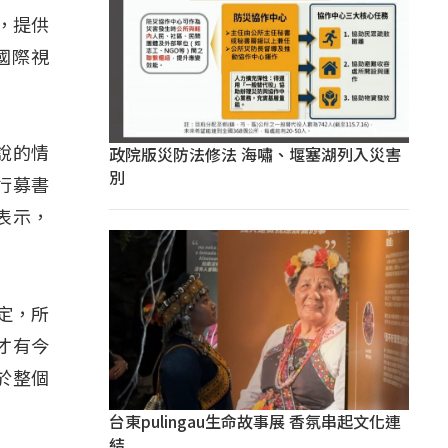
，提供
國際視
政院版災防法修法 海嘯、堰塞湖列入災害
說的情
別
行募書
表示，
定，所
才有今
於整個
台東pulingau生命故事展 香氛串起文化連
結