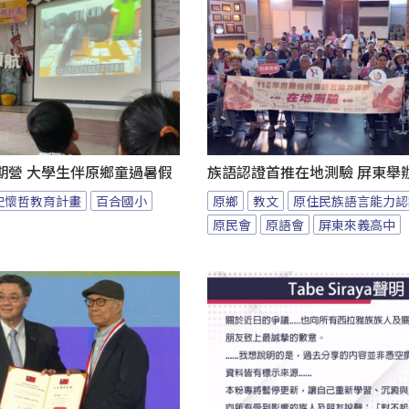
期營 大學生伴原鄉童過暑假
族語認證首推在地測驗 屏東舉
史懷哲教育計畫
百合國小
原鄉
教文
原住民族語言能力認
原民會
原語會
屏東來義高中