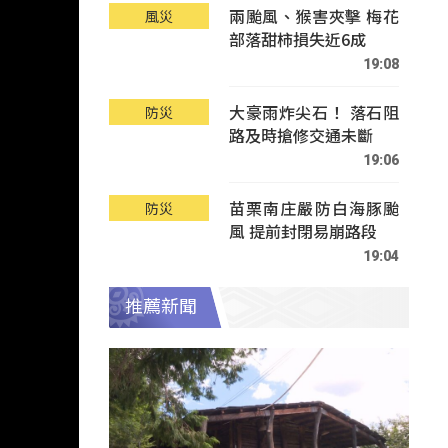
兩颱風、猴害夾擊 梅花
風災
部落甜柿損失近6成
19:08
大豪雨炸尖石！ 落石阻
防災
路及時搶修交通未斷
19:06
苗栗南庄嚴防白海豚颱
防災
風 提前封閉易崩路段
19:04
推薦新聞