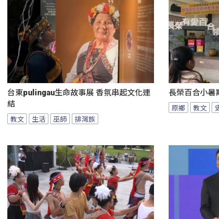
台東pulingau生命故事展 香氛串起文化連
長榮百合小暑
結
原鄉
教文
教文
生活
巫師
排灣族