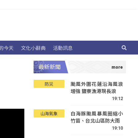
的今天
文化小辭典
活動訊息
最新新聞
颱風外圍花蓮沿海風浪
防災
增強 鹽寮漁港現長浪
19:12
白海豚颱風暴風圈縮小
山海氣象
竹苗、台北山區防大雨
19:10