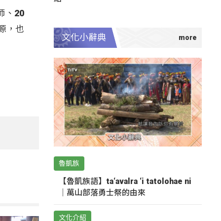
、20
源，也
文化小辭典
魯凱族
【魯凱族語】ta‘avalra ‘i tatolohae ni
｜萬山部落勇士祭的由來
文化介紹