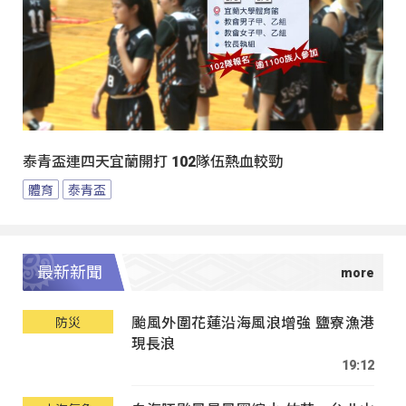
泰青盃連四天宜蘭開打 102隊伍熱血較勁
體育
泰青盃
最新新聞
颱風外圍花蓮沿海風浪增強 鹽寮漁港
防災
現長浪
19:12