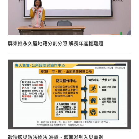
屏東推永久屋地籍分割分照 解長年產權難題
政院版災防法修法 海嘯、堰塞湖列入災害別