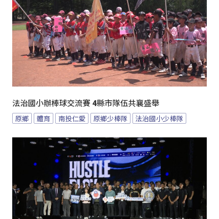
法治國小辦棒球交流賽 4縣市隊伍共襄盛舉
原鄉
體育
南投仁愛
原鄉少棒隊
法治國小少棒隊