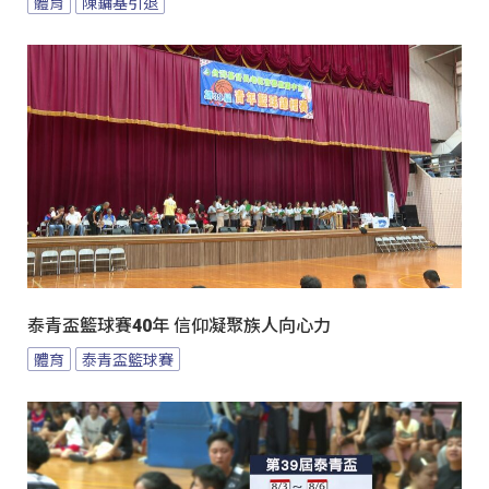
體育
陳鏞基引退
泰青盃籃球賽40年 信仰凝聚族人向心力
體育
泰青盃籃球賽