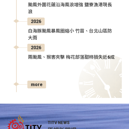
颱風外圍花蓮沿海風浪增強 鹽寮漁港現長
浪
2026
白海豚颱風暴風圈縮小 竹苗、台北山區防
大雨
2026
兩颱風、猴害夾擊 梅花部落甜柿損失近6成
more
TITV NEWS