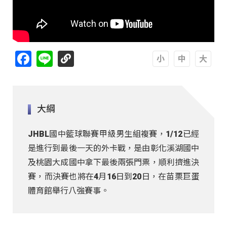
Facebook
Line
A
A
A
大綱
JHBL國中籃球聯賽甲級男生組複賽，1/12已經
是進行到最後一天的外卡戰，是由彰化溪湖國中
及桃園大成國中拿下最後兩張門票，順利擠進決
賽，而決賽也將在4月16日到20日，在苗栗巨蛋
體育館舉行八強賽事。