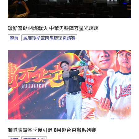
瓊斯盃8/14燃戰火 中華男籃陣容星光熠熠
體育
威廉瓊斯盃國際籃球邀請賽
獅隊陳鏞基季後引退 8月返台東辦系列賽