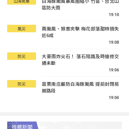
白海豚颱風暴風圈縮小 竹苗、台北山
山海氣象
區防大雨
19:10
兩颱風、猴害夾擊 梅花部落甜柿損失
風災
近6成
19:08
大豪雨炸尖石！ 落石阻路及時搶修交
防災
通未斷
19:06
苗栗南庄嚴防白海豚颱風 提前封閉易
防災
崩路段
19:04
推薦新聞