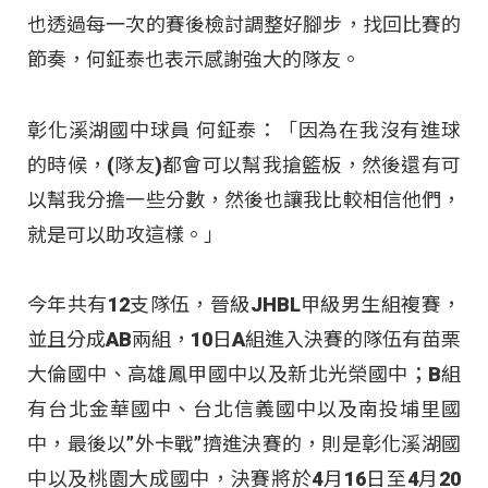
也透過每一次的賽後檢討調整好腳步，找回比賽的
節奏，何鉦泰也表示感謝強大的隊友。
彰化溪湖國中球員 何鉦泰：「因為在我沒有進球
的時候，(隊友)都會可以幫我搶籃板，然後還有可
以幫我分擔一些分數，然後也讓我比較相信他們，
就是可以助攻這樣。」
今年共有12支隊伍，晉級JHBL甲級男生組複賽，
並且分成AB兩組，10日A組進入決賽的隊伍有苗栗
大倫國中、高雄鳳甲國中以及新北光榮國中；B組
有台北金華國中、台北信義國中以及南投埔里國
中，最後以”外卡戰”擠進決賽的，則是彰化溪湖國
中以及桃園大成國中，決賽將於4月16日至4月20