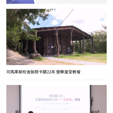
司馬庫斯校舍無照卡關22年 衝擊童受教權