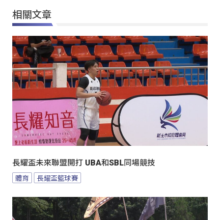
相關文章
長耀盃未來聯盟開打 UBA和SBL同場競技
體育
長耀盃籃球賽