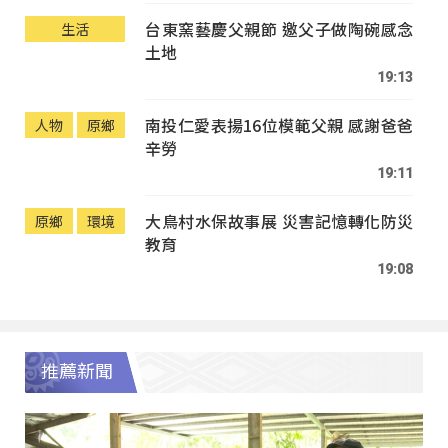
台東窯藝慶父親節 邀父子做陶碗感念
生活
土地
19:13
南投仁愛表揚16位模範父親 感謝爸爸
人物
原鄉
辛勞
19:11
大鳥村水保故事展 災害記憶轉化防災
原鄉
環境
教育
19:08
推薦新聞