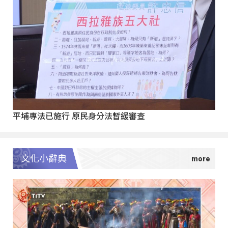
平埔專法已施行 原民身分法暫緩審查
文化小辭典