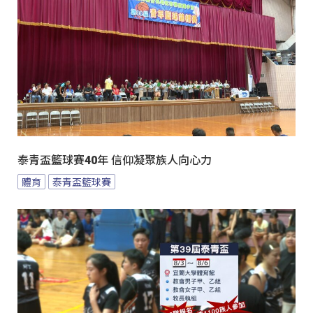
泰青盃籃球賽40年 信仰凝聚族人向心力
體育
泰青盃籃球賽