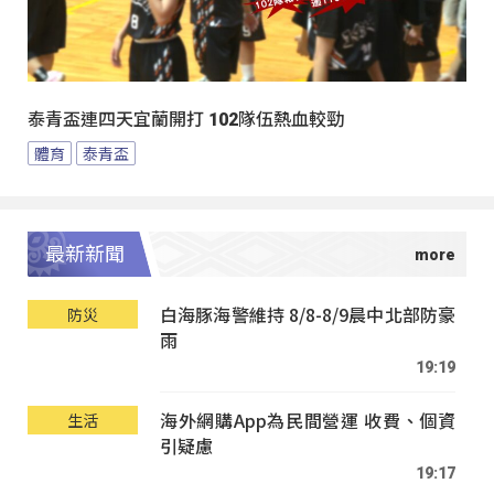
泰青盃連四天宜蘭開打 102隊伍熱血較勁
體育
泰青盃
最新新聞
白海豚海警維持 8/8-8/9晨中北部防豪
防災
雨
19:19
海外網購App為民間營運 收費、個資
生活
引疑慮
19:17