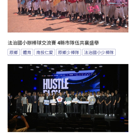
法治國小辦棒球交流賽 4縣市隊伍共襄盛舉
原鄉
體育
南投仁愛
原鄉少棒隊
法治國小少棒隊