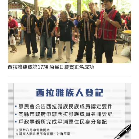
西拉雅族成第17族 原民日慶賀正名成功