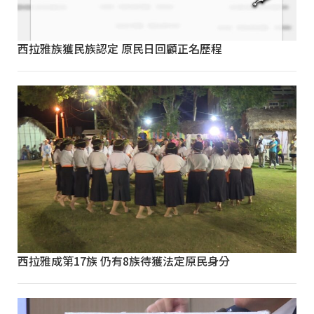
西拉雅族獲民族認定 原民日回顧正名歷程
西拉雅成第17族 仍有8族待獲法定原民身分