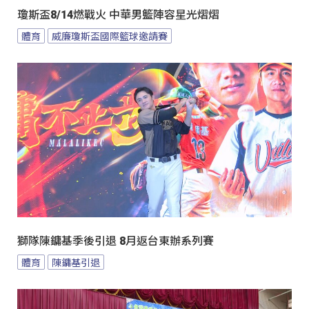
瓊斯盃8/14燃戰火 中華男籃陣容星光熠熠
體育
威廉瓊斯盃國際籃球邀請賽
獅隊陳鏞基季後引退 8月返台東辦系列賽
體育
陳鏞基引退