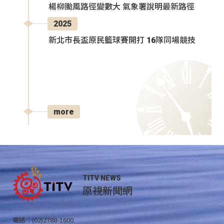
楊柳颱風路徑變數大 氣象署說明最新路徑
2025
新北市長盃原民籃球賽開打 16隊同場競技
more
TITV NEWS
原視新聞網
電話：(02)2788-1600