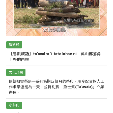
魯凱族
【魯凱族語】ta‘avalra ‘i tatolohae ni｜萬山部落勇
士祭的由來
文化介紹
傳統祖靈祭是一系列為期四個月的祭典，現今配合族人工
作求學濃縮為一天，並特別將「勇士祭(Ta‘avala)」凸顯
辦理。
小辭典