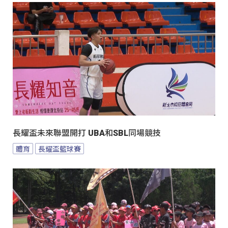
長耀盃未來聯盟開打 UBA和SBL同場競技
體育
長耀盃籃球賽