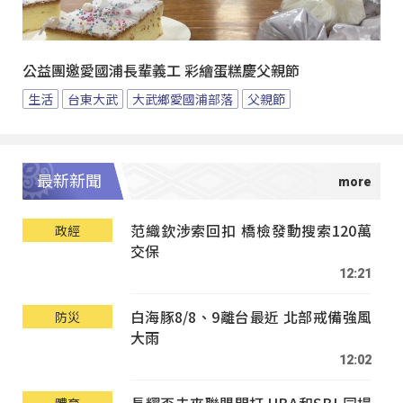
公益團邀愛國浦長輩義工 彩繪蛋糕慶父親節
生活
台東大武
大武鄉愛國浦部落
父親節
最新新聞
范織欽涉索回扣 橋檢發動搜索120萬
政經
交保
12:21
白海豚8/8、9離台最近 北部戒備強風
防災
大雨
12:02