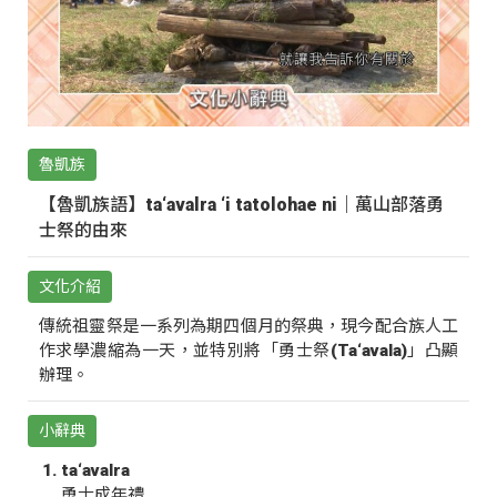
魯凱族
【魯凱族語】ta‘avalra ‘i tatolohae ni｜萬山部落勇
士祭的由來
文化介紹
傳統祖靈祭是一系列為期四個月的祭典，現今配合族人工
作求學濃縮為一天，並特別將「勇士祭(Ta‘avala)」凸顯
辦理。
小辭典
ta‘avalra
勇士成年禮