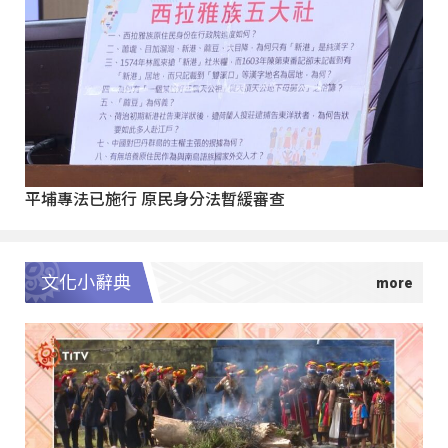
平埔專法已施行 原民身分法暫緩審查
文化小辭典