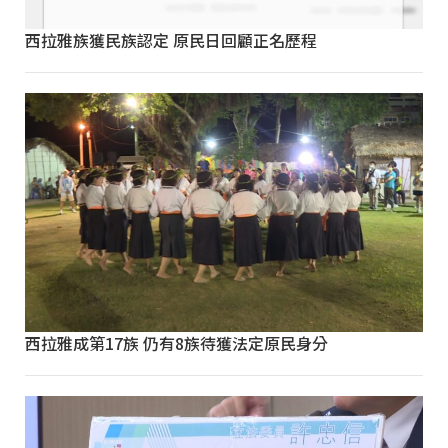
西拉雅族獲民族認定 原民日回顧正名歷程
西拉雅成第17族 仍有8族待獲法定原民身分