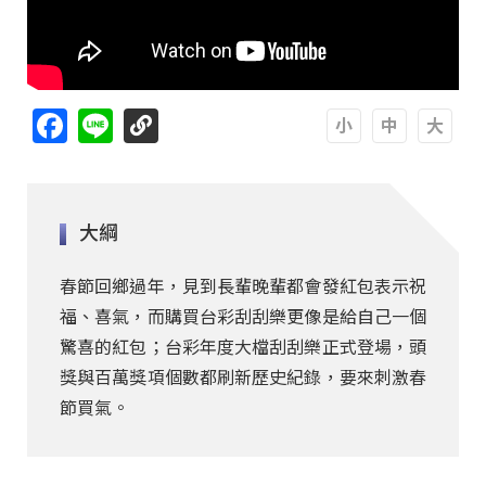
Facebook
Line
A
A
A
大綱
春節回鄉過年，見到長輩晚輩都會發紅包表示祝
福、喜氣，而購買台彩刮刮樂更像是給自己一個
驚喜的紅包；台彩年度大檔刮刮樂正式登場，頭
獎與百萬獎項個數都刷新歷史紀錄，要來刺激春
節買氣。