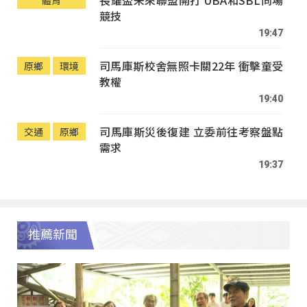
長耀盃未來聯盟開打 UBA和SBL同場
體育
競技
19:47
司馬庫斯校舍無照卡關22年 衝擊童受
原鄉
環境
教權
19:40
司馬庫斯災後復建 立委前往考察盤點
交通
原鄉
需求
19:37
推薦新聞