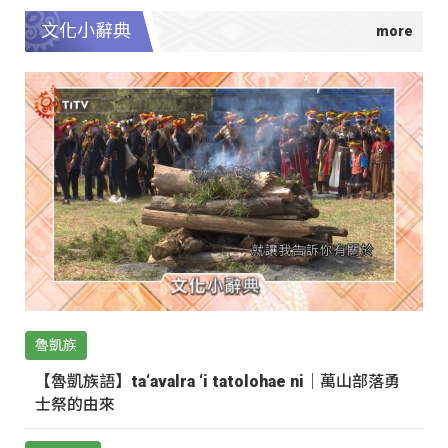
文化小辭典
魯凱族
【魯凱族語】ta‘avalra ‘i tatolohae ni｜萬山部落勇
士祭的由來