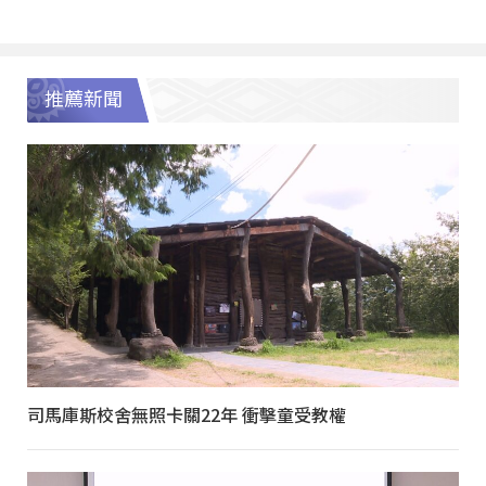
推薦新聞
司馬庫斯校舍無照卡關22年 衝擊童受教權