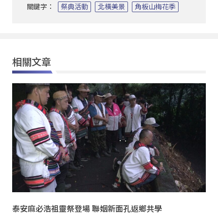
關鍵字：
祭典活動
北橫美景
角板山梅花季
相關文章
泰安麻必浩祖靈祭登場 聯姻新面孔返鄉共學