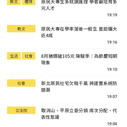
原民大專生多就讀護理 學者籲培育多
教文
體育
元人才
19:19
原民大專在學率落後一般生 差距擴大
教文
近4成
19:16
8月豬價破105元 陳駿季：為節慶短期
生活
社會
現象
19:10
新北原民社宅欠租千萬 將建置系統防
社會
錯漏
19:07
取消山、平原立委分類 席次分配、代
立法院
表性惹議
19:04