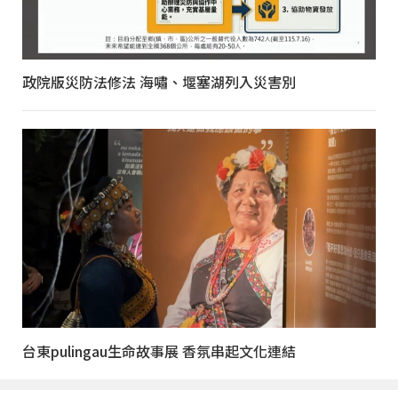
政院版災防法修法 海嘯、堰塞湖列入災害別
台東pulingau生命故事展 香氛串起文化連結