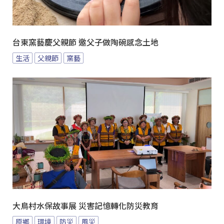
台東窯藝慶父親節 邀父子做陶碗感念土地
生活
父親節
窯藝
大鳥村水保故事展 災害記憶轉化防災教育
原鄉
環境
防災
風災