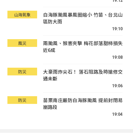
19:12
白海豚颱風暴風圈縮小 竹苗、台北山
山海氣象
區防大雨
19:10
兩颱風、猴害夾擊 梅花部落甜柿損失
風災
近6成
19:08
大豪雨炸尖石！ 落石阻路及時搶修交
防災
通未斷
19:06
苗栗南庄嚴防白海豚颱風 提前封閉易
防災
崩路段
19:04