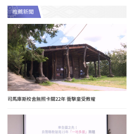
推薦新聞
司馬庫斯校舍無照卡關22年 衝擊童受教權