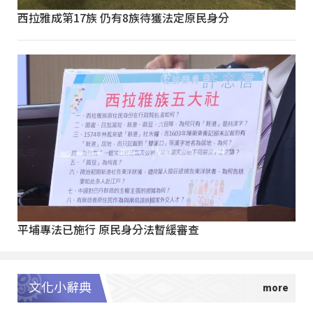
西拉雅成第17族 仍有8族待獲法定原民身分
平埔專法已施行 原民身分法暫緩審查
文化小辭典