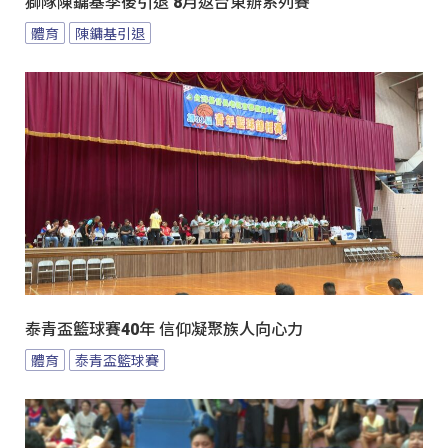
獅隊陳鏞基季後引退 8月返台東辦系列賽
體育
陳鏞基引退
泰青盃籃球賽40年 信仰凝聚族人向心力
體育
泰青盃籃球賽