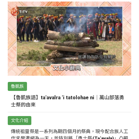
魯凱族
【魯凱族語】ta‘avalra ‘i tatolohae ni｜萬山部落勇
士祭的由來
文化介紹
傳統祖靈祭是一系列為期四個月的祭典，現今配合族人工
作求學濃縮為一天，並特別將「勇士祭(Ta‘avala)」凸顯