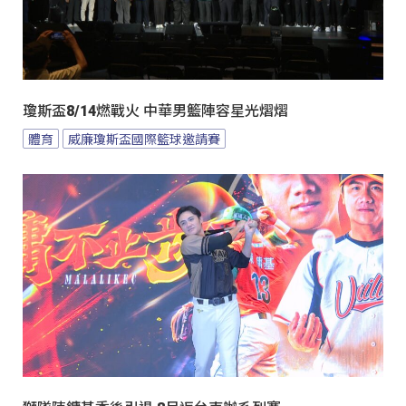
瓊斯盃8/14燃戰火 中華男籃陣容星光熠熠
體育
威廉瓊斯盃國際籃球邀請賽