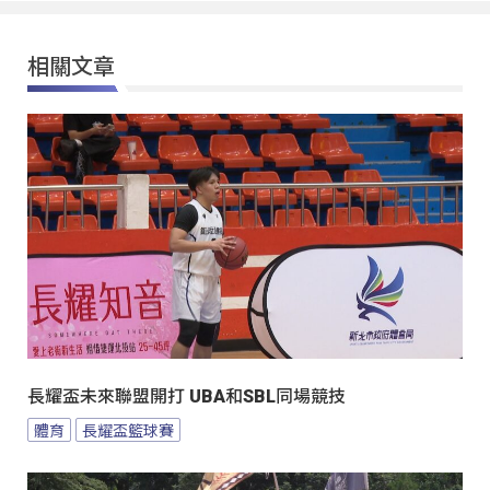
相關文章
長耀盃未來聯盟開打 UBA和SBL同場競技
體育
長耀盃籃球賽