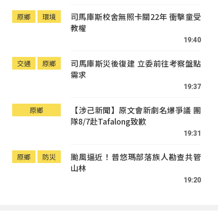
司馬庫斯校舍無照卡關22年 衝擊童受
原鄉
環境
教權
19:40
司馬庫斯災後復建 立委前往考察盤點
交通
原鄉
需求
19:37
【涉己新聞】原文會新劇名爆爭議 團
原鄉
隊8/7赴Tafalong致歉
19:31
颱風逼近！普悠瑪部落族人勘查共管
原鄉
防災
山林
19:20