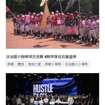
法治國小辦棒球交流賽 4縣市隊伍共襄盛舉
原鄉
體育
南投仁愛
原鄉少棒隊
法治國小少棒隊