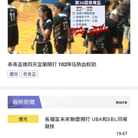
泰青盃連四天宜蘭開打 102隊伍熱血較勁
體育
泰青盃
最新新聞
長耀盃未來聯盟開打 UBA和SBL同場
體育
競技
19:47