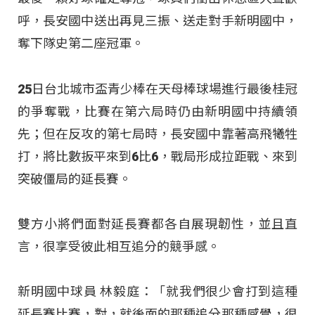
呼，長安國中送出再見三振、送走對手新明國中，
奪下隊史第二座冠軍。
25日台北城市盃青少棒在天母棒球場進行最後桂冠
的爭奪戰，比賽在第六局時仍由新明國中持續領
先；但在反攻的第七局時，長安國中靠著高飛犧牲
打，將比數扳平來到6比6，戰局形成拉距戰、來到
突破僵局的延長賽。
雙方小將們面對延長賽都各自展現韌性，並且直
言，很享受彼此相互追分的競爭感。
新明國中球員 林毅庭：「就我們很少會打到這種
延長賽比賽，對，就後面的那種追分那種感覺，很