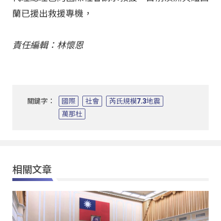
蘭已援出救援專機，
責任編輯：林懷恩
關鍵字：
國際
社會
芮氏規模7.3地震
萬那杜
相關文章