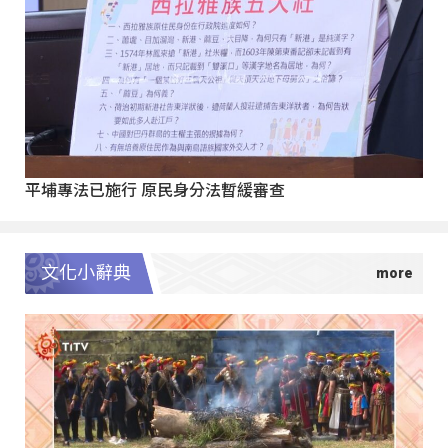
平埔專法已施行 原民身分法暫緩審查
文化小辭典