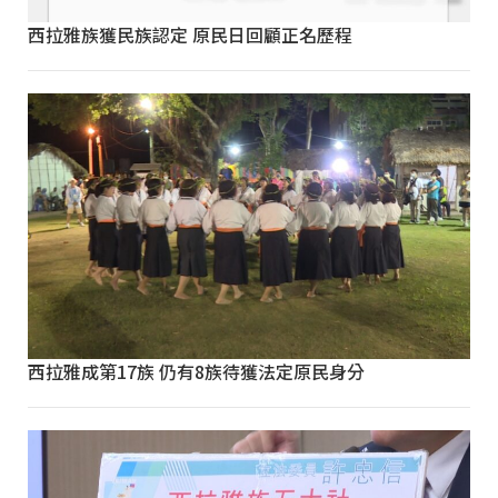
西拉雅族獲民族認定 原民日回顧正名歷程
西拉雅成第17族 仍有8族待獲法定原民身分