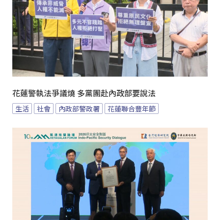
花蓮警執法爭議燒 多黨團赴內政部要說法
生活
社會
內政部警政署
花蓮聯合豐年節