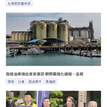
台澳原民藝術家
致癌油案燒出食安漏洞 朝野籲強化通報、品管
環境
社會
癌油事件
衛福部