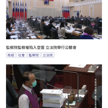
監察院監察權陷入空窗 立法院舉行公聽會
政經
社會
監察院
立法院