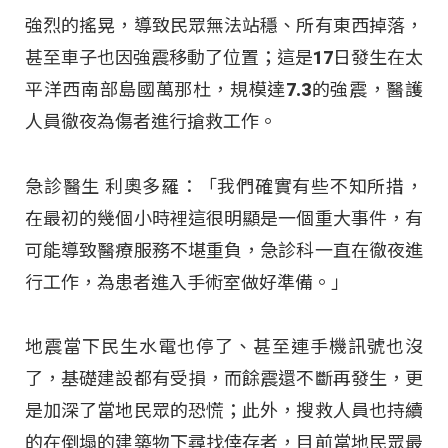
強烈的搖晃，導致民眾無法站穩、所有東西掉落，
甚至車子也因強震移動了位置；這是17日發生在太
平洋西南部島國萬那杜，規模達7.3的強震，醫護
人員徹夜為傷者進行搶救工作。
急診醫生 利奧多羅：「我們確實有些不知所措，
在最初的幾個小時裡這很明顯是一個重大事件，有
可能導致醫療服務不堪重負，急診科一直在徹夜進
行工作，為患者進入手術室做好準備。」
地震當下民生水電也停了、甚至連手機訊號也沒
了，基礎建設都有受損，而餘震還不斷再發生，更
是加深了當地民眾的恐慌；此外，搜救人員也持續
的在倒塌的建築物下尋找倖存者，目前當地民眾最