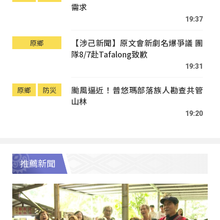
需求
19:37
【涉己新聞】原文會新劇名爆爭議 團
原鄉
隊8/7赴Tafalong致歉
19:31
颱風逼近！普悠瑪部落族人勘查共管
原鄉
防災
山林
19:20
推薦新聞