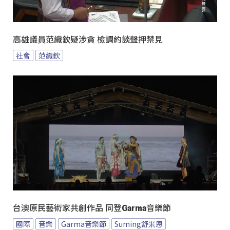
高雄議員范織欽疑涉貪 檢調約談聲押禁見
社會
范織欽
台澳原民藝術家共創作品 同登Garma音樂節
國際
音樂
Garma音樂節
Suming舒米恩