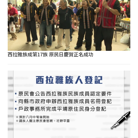
西拉雅族成第17族 原民日慶賀正名成功