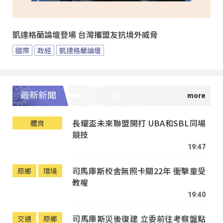
凱達格蘭論壇登場 台灣攜盟友抗境外威脅
國際
政經
凱達格蘭論壇
最新新聞
長耀盃未來聯盟開打 UBA和SBL同場
體育
競技
19:47
司馬庫斯校舍無照卡關22年 衝擊童受
原鄉
環境
教權
19:40
司馬庫斯災後復建 立委前往考察盤點
交通
原鄉