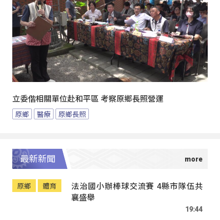
立委偕相關單位赴和平區 考察原鄉長照營運
原鄉
醫療
原鄉長照
最新新聞
法治國小辦棒球交流賽 4縣市隊伍共
原鄉
體育
襄盛舉
19:44