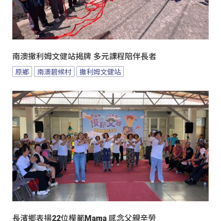
南澳撒利姆文健站揭牌 多元課程陪伴長者
原鄉
南澳碧候村
撒利姆文健站
長濱鄉表揚22位模範Mama 感念父親辛勞