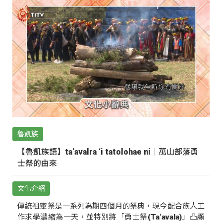
魯凱族
【魯凱族語】ta‘avalra ‘i tatolohae ni｜萬山部落勇
士祭的由來
文化介紹
傳統祖靈祭是一系列為期四個月的祭典，現今配合族人工
作求學濃縮為一天，並特別將「勇士祭(Ta‘avala)」凸顯