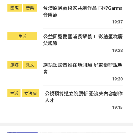
台澳原民藝術家共創作品 同登Garma
國際
音樂
音樂節
19:37
公益團邀愛國浦長輩義工 彩繪蛋糕慶
生活
父親節
19:28
族語認證首推在地測驗 屏東舉辦說明
原鄉
教文
會
19:20
公視預算遭立院腰斬 恐流失內容創作
生活
立法院
人才
19:15