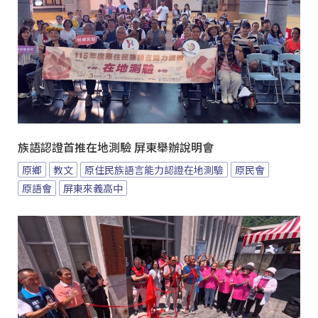
族語認證首推在地測驗 屏東舉辦說明會
原鄉
教文
原住民族語言能力認證在地測驗
原民會
原語會
屏東來義高中