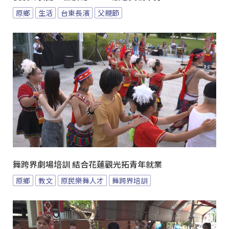
原鄉
生活
台東長濱
父親節
舞跨界劇場培訓 結合花蓮觀光拓青年就業
原鄉
教文
原民樂舞人才
舞跨界培訓