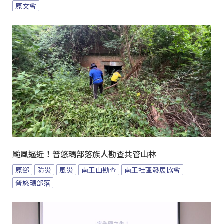
原文會
颱風逼近！普悠瑪部落族人勘查共管山林
原鄉
防災
風災
南王山勘查
南王社區發展協會
普悠瑪部落