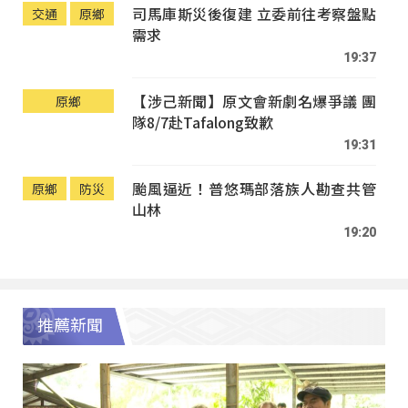
司馬庫斯災後復建 立委前往考察盤點
交通
原鄉
需求
19:37
【涉己新聞】原文會新劇名爆爭議 團
原鄉
隊8/7赴Tafalong致歉
19:31
颱風逼近！普悠瑪部落族人勘查共管
原鄉
防災
山林
19:20
推薦新聞