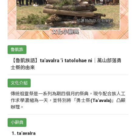
魯凱族
【魯凱族語】ta‘avalra ‘i tatolohae ni｜萬山部落勇
士祭的由來
文化介紹
傳統祖靈祭是一系列為期四個月的祭典，現今配合族人工
作求學濃縮為一天，並特別將「勇士祭(Ta‘avala)」凸顯
辦理。
小辭典
ta‘avalra