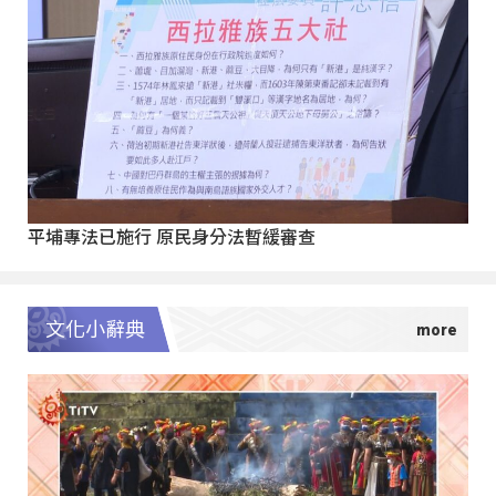
平埔專法已施行 原民身分法暫緩審查
文化小辭典