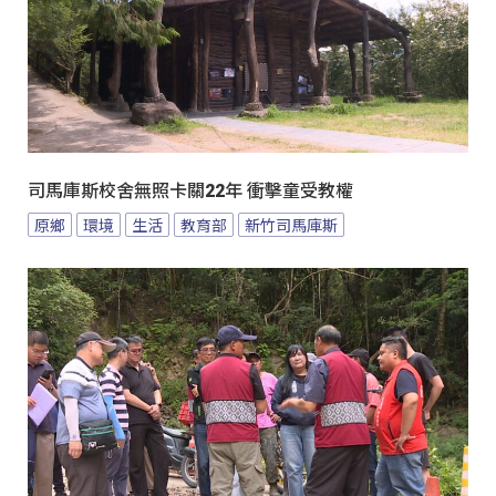
司馬庫斯校舍無照卡關22年 衝擊童受教權
原鄉
環境
生活
教育部
新竹司馬庫斯