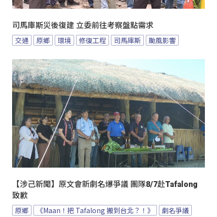
司馬庫斯災後復建 立委前往考察盤點需求
交通
原鄉
環境
修復工程
司馬庫斯
颱風影響
【涉己新聞】原文會新劇名爆爭議 團隊8/7赴Tafalong
致歉
原鄉
《Maan！把 Tafalong 搬到台北？！》
劇名爭議