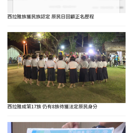
西拉雅族獲民族認定 原民日回顧正名歷程
西拉雅成第17族 仍有8族待獲法定原民身分