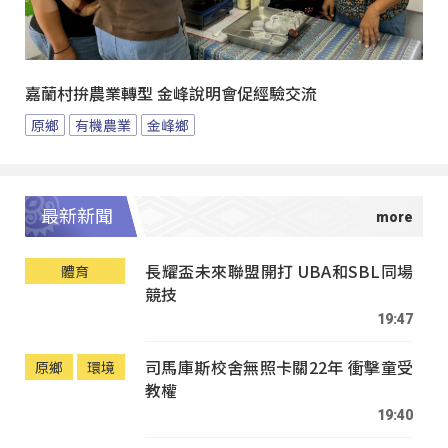
嘉蘭村拚農業轉型 金峰說明會促經驗交流
原鄉
有機農業
金峰鄉
最新新聞
長耀盃未來聯盟開打 UBA和SBL同場
體育
競技
19:47
司馬庫斯校舍無照卡關22年 衝擊童受
原鄉
環境
教權
19:40