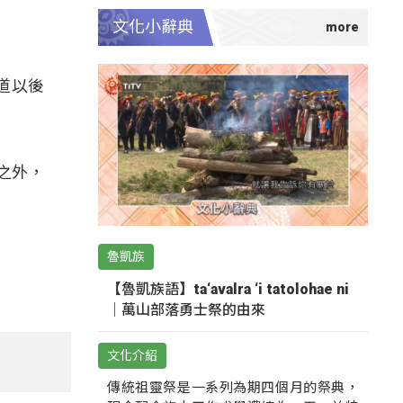
文化小辭典
道以後
之外，
魯凱族
【魯凱族語】ta‘avalra ‘i tatolohae ni
｜萬山部落勇士祭的由來
文化介紹
傳統祖靈祭是一系列為期四個月的祭典，