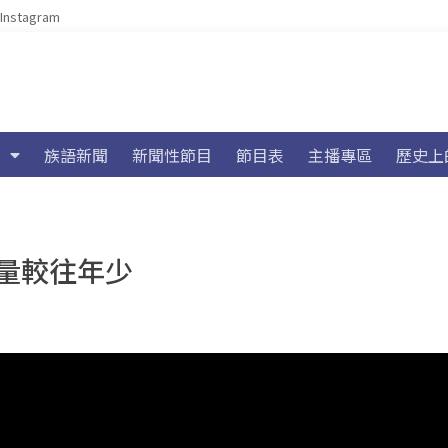
Instagram
族語新聞
新聞性節目
節目表
主播專區
歷史上
量較往年少