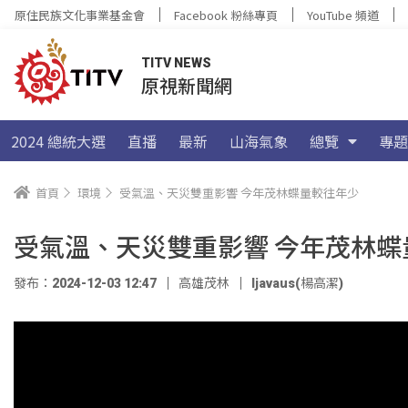
原住民族文化事業基金會
Facebook 粉絲專頁
YouTube 頻道
TITV NEWS
原視新聞網
2024 總統大選
直播
最新
山海氣象
總覽
專題
首頁
環境
受氣溫、天災雙重影響 今年茂林蝶量較往年少
受氣溫、天災雙重影響 今年茂林蝶
發布：2024-12-03 12:47
高雄茂林
ljavaus(楊高潔)