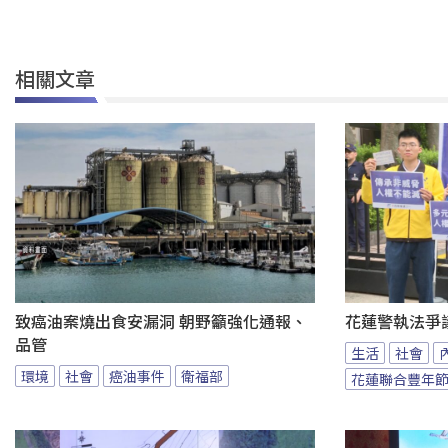
相關文章
致癌油案燒出食安漏洞 朝野籲強化通報、
花蓮警執法爭
品管
生活
社會
環境
社會
癌油事件
衛福部
花蓮聯合豐年