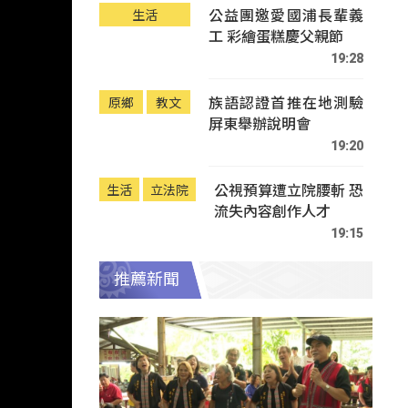
公益團邀愛國浦長輩義
生活
工 彩繪蛋糕慶父親節
19:28
族語認證首推在地測驗
原鄉
教文
屏東舉辦說明會
19:20
公視預算遭立院腰斬 恐
生活
立法院
流失內容創作人才
19:15
推薦新聞