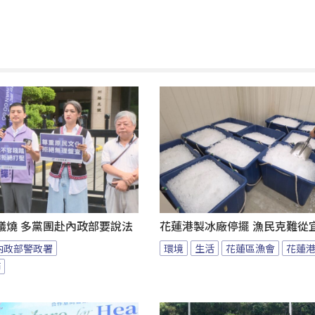
議燒 多黨團赴內政部要說法
花蓮港製冰廠停擺 漁民克難從
內政部警政署
環境
生活
花蓮區漁會
花蓮
節