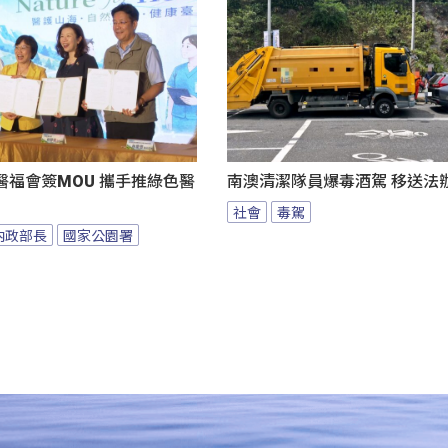
醫福會簽MOU 攜手推綠色醫
南澳清潔隊員爆毒酒駕 移送法
社會
毒駕
內政部長
國家公園署