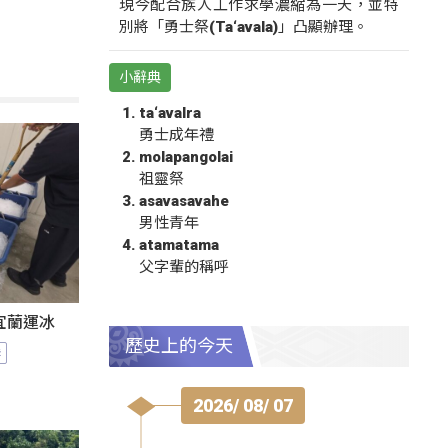
現今配合族人工作求學濃縮為一天，並特
別將「勇士祭(Ta‘avala)」凸顯辦理。
小辭典
ta‘avalra
勇士成年禮
molapangolai
祖靈祭
asavasavahe
男性青年
atamatama
父字輩的稱呼
宜蘭運冰
歷史上的今天
港
2026/ 08/ 07