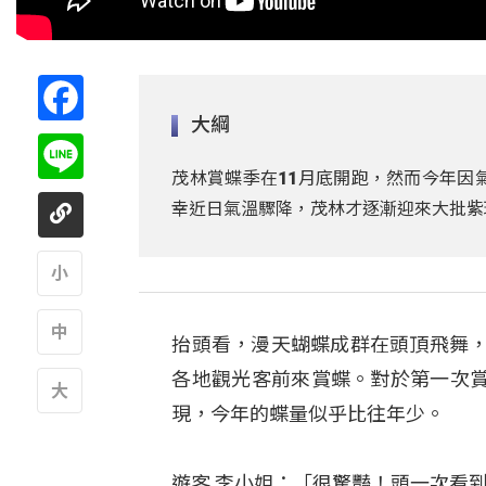
Facebook
大綱
Line
茂林賞蝶季在11月底開跑，然而今年因
幸近日氣溫驟降，茂林才逐漸迎來大批紫
A
抬頭看，漫天蝴蝶成群在頭頂飛舞，
A
各地觀光客前來賞蝶。對於第一次
現，今年的蝶量似乎比往年少。
A
遊客 李小姐：「很驚豔！頭一次看