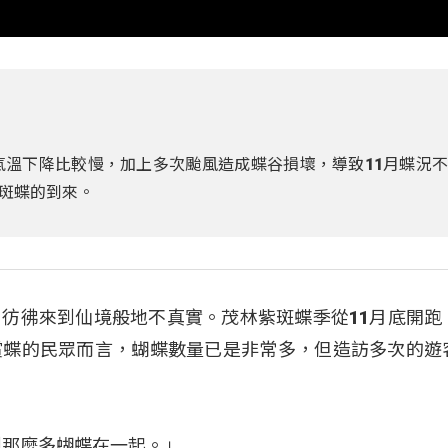
氣溫下降比較慢，加上多次颱風造成蝶谷損壞，導致11月蝶況
斑蝶的到來。
彷彿來到仙境般地不真實。茂林紫斑蝶季從11月底開跑
賞蝶的民眾而言，蝴蝶數量已是非常多，但造訪多次的遊
到那麼多蝴蝶在一起。」