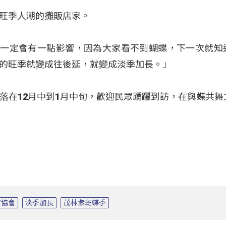
旺季人潮的攤販店家。
得晚，一定會有一點影響，因為大家看不到蝴蝶，下一次就知
1月的旺季就變成往後延，就變成淡季加長。」
落在12月中到1月中旬，歡迎民眾踴躍到訪，在與蝶共舞
育協會
淡季加長
茂林紫斑蝶季