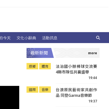
的今天
文化小辭典
活動訊息
最新新聞
法治國小辦棒球交流賽
原鄉
體育
4縣市隊伍共襄盛舉
19:44
台澳原民藝術家共創作
國際
音樂
品 同登Garma音樂節
19:37