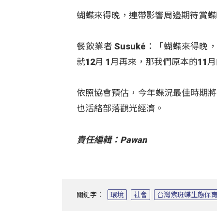
蝴蝶來得晚，連帶影響周邊期待賞蝶
餐飲業者 Susuké：「蝴蝶來
就12月 1月再來，那我們原本的1
依照協會預估，今年蝶況最佳時期將
也活絡部落觀光經濟。
責任編輯：Pawan
關鍵字：
環境
社會
台灣紫斑蝶生態保