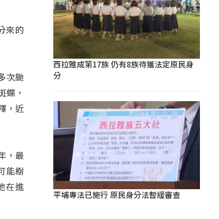
分來的
西拉雅成第17族 仍有8族待獲法定原民身
分
多次颱
斑蝶，
釋，近
年，最
可能樹
地在進
平埔專法已施行 原民身分法暫緩審查