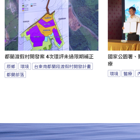
都蘭渡假村開發案 4次環評未過限期補正
國家公園署、
療
原鄉
環境
台東南都蘭段渡假村開發計畫
環境
醫療
都蘭部落