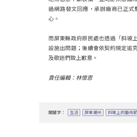
過網路發文回應，承辦廠商已正式
心。
而屏東縣政府原民處也透過「斜坡
設施出問題；後續會依契約規定追
及歌迷們致上歉意。
責任編輯：林懷恩
關鍵字：
生活
屏東潮州
斜坡上的藝術