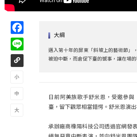
Facebook
大綱
Line
邁入第十年的屏東「斜坡上的藝術節」，
被迫中斷，而倉促下臺的憾事，讓在場的
A
日前阿美族歌手舒米恩，受邀參與
A
臺，留下觀眾相當錯愕。舒米恩演出
A
承辦廠商橡陽科技公司透過官網發
絕無惡意中斷表演，並向舒米恩團