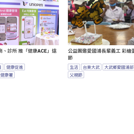
、診所 推「健康ACE」遠
公益團邀愛國浦長輩義工 彩繪
節
日
健康促進
生活
台東大武
大武鄉愛國浦部
民健康署
父親節