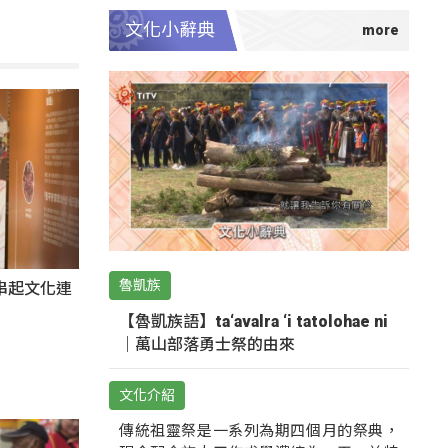
文化小辭典
魯凱族
氛串起文化連
【魯凱族語】ta‘avalra ‘i tatolohae ni
｜萬山部落勇士祭的由來
文化介紹
傳統祖靈祭是一系列為期四個月的祭典，