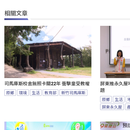
相關文章
司馬庫斯校舍無照卡關22年 衝擊童受教權
屏東推永久屋
題
原鄉
環境
生活
教育部
新竹司馬庫斯
原鄉
生活
屏東永久屋