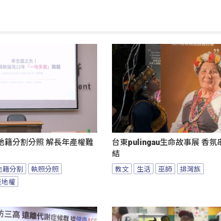
地籍分割分照 解長年產權難
台東pulingau生命故事展 香
結
地籍分割
執照分照
教文
生活
巫師
排灣族
產地權