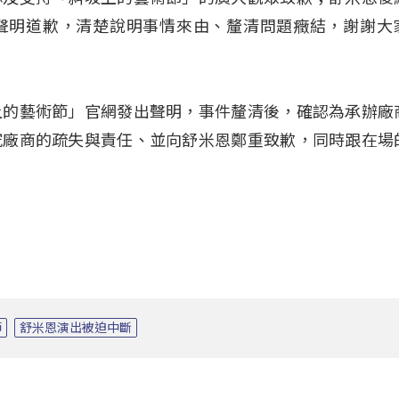
聲明道歉，清楚說明事情來由、釐清問題癥結，謝謝大
上的藝術節」官網發出聲明，事件釐清後，確認為承辦廠
究廠商的疏失與責任、並向舒米恩鄭重致歉，同時跟在場
節
舒米恩演出被迫中斷