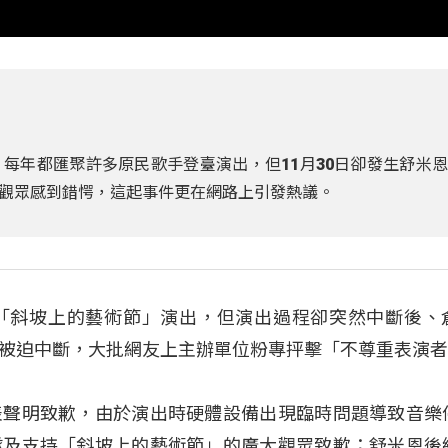
每年都匯聚許多原民歌手登臺演出，但11月30日卻發生舒米
觀眾感到錯愕，這起事件更在網路上引發熱議。
「斜坡上的藝術節」演出，但演出過程卻突然中斷後、
被迫中斷，大批網友上主辦單位粉專抨擊「不尊重表演
表聲明致歉，由於演出時硬體設備出現臨時問題導致音樂
隊及支持「斜坡上的藝術節」的廣大觀眾致歉；舒米恩後