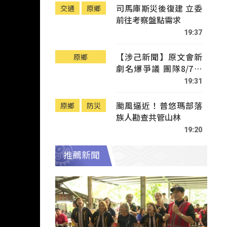
司馬庫斯災後復建 立委
交通
原鄉
前往考察盤點需求
19:37
【涉己新聞】原文會新
原鄉
劇名爆爭議 團隊8/7赴
Tafalong致歉
19:31
颱風逼近！普悠瑪部落
原鄉
防災
族人勘查共管山林
19:20
推薦新聞