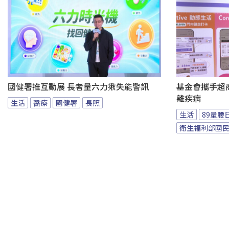
國健署推互動展 長者量六力揪失能警訊
基金會攜手超商
離疾病
生活
醫療
國健署
長照
生活
89量腰
衛生福利部國