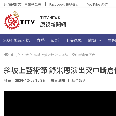
原住民族文化事業基金會
Facebook 粉絲專頁
YouTube 頻道
TITV NEWS
原視新聞網
2024 總統大選
直播
最新
山海氣象
總覽
專題
首頁
生活
斜坡上藝術節 舒米恩演出突中斷倉促下台
斜坡上藝術節 舒米恩演出突中斷倉
發布：2024-12-02 19:36
屏東潮州
綜合報導