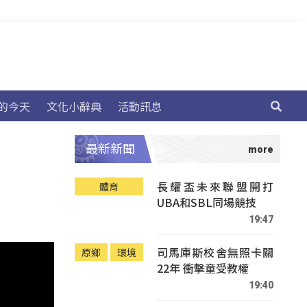
的今天
文化小辭典
活動訊息
最新新聞
長耀盃未來聯盟開打
體育
UBA和SBL同場競技
19:47
司馬庫斯校舍無照卡關
原鄉
環境
22年 衝擊童受教權
19:40