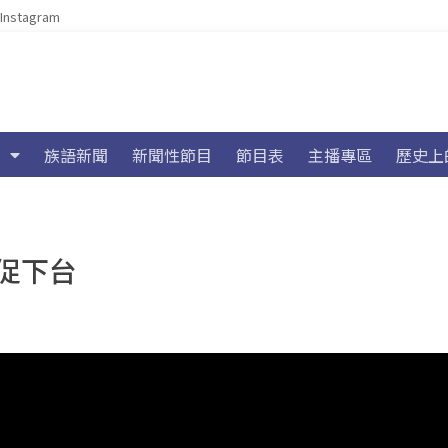
Instagram
族語新聞
新聞性節目
節目表
主播專區
歷史上
促下台