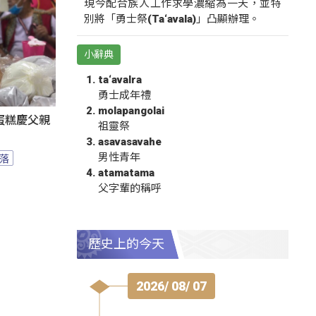
現今配合族人工作求學濃縮為一天，並特
別將「勇士祭(Ta‘avala)」凸顯辦理。
小辭典
ta‘avalra
勇士成年禮
molapangolai
蛋糕慶父親
祖靈祭
asavasavahe
男性青年
落
atamatama
父字輩的稱呼
歷史上的今天
2026/ 08/ 07