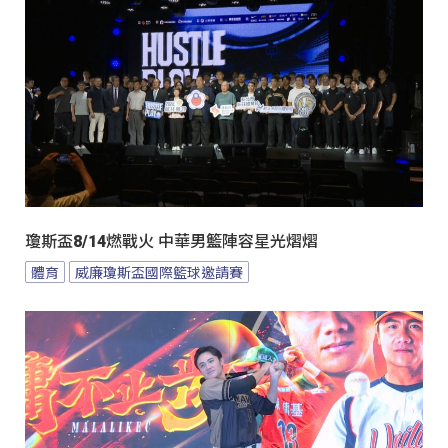
瓊斯盃8/14燃戰火 中華男籃陣容星光熠熠
體育
威廉瓊斯盃國際籃球邀請賽