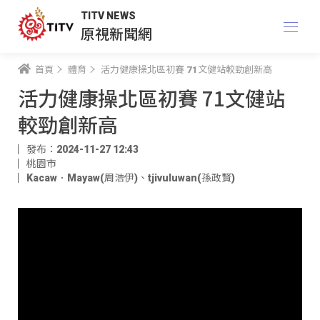
TITV NEWS
原視新聞網
首頁
體育
活力健康操北區初賽 71文健站較勁創新高
活力健康操北區初賽 71文健站
較勁創新高
發布：2024-11-27 12:43
桃園市
Kacaw．Mayaw(周浩伊)
、
tjivuluwan(孫政賢)