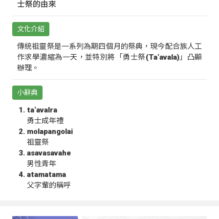
士祭的由來
文化介紹
傳統祖靈祭是一系列為期四個月的祭典，現今配合族人工
作求學濃縮為一天，並特別將「勇士祭(Ta‘avala)」凸顯
辦理。
小辭典
ta‘avalra
勇士成年禮
molapangolai
祖靈祭
asavasavahe
男性青年
atamatama
父字輩的稱呼