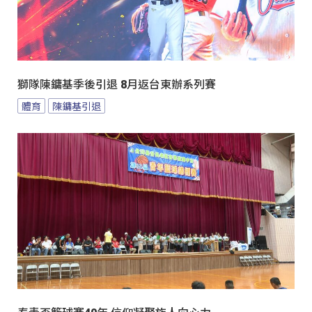
獅隊陳鏞基季後引退 8月返台東辦系列賽
體育
陳鏞基引退