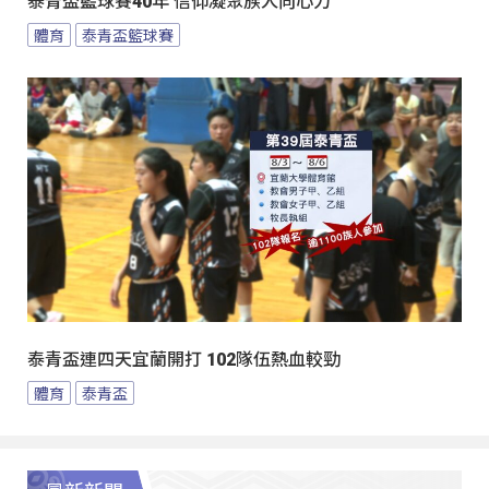
泰青盃籃球賽40年 信仰凝聚族人向心力
體育
泰青盃籃球賽
泰青盃連四天宜蘭開打 102隊伍熱血較勁
體育
泰青盃