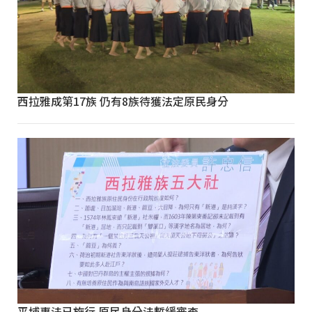
西拉雅成第17族 仍有8族待獲法定原民身分
平埔專法已施行 原民身分法暫緩審查