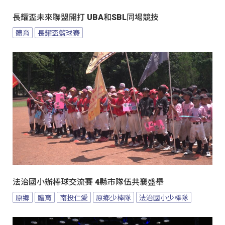
長耀盃未來聯盟開打 UBA和SBL同場競技
體育
長耀盃籃球賽
法治國小辦棒球交流賽 4縣市隊伍共襄盛舉
原鄉
體育
南投仁愛
原鄉少棒隊
法治國小少棒隊