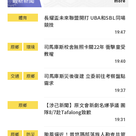
最新新聞
長耀盃未來聯盟開打 UBA和SBL同場
體育
競技
19:47
司馬庫斯校舍無照卡關22年 衝擊童受
原鄉
環境
教權
19:40
司馬庫斯災後復建 立委前往考察盤點
交通
原鄉
需求
19:37
【涉己新聞】原文會新劇名爆爭議 團
原鄉
隊8/7赴Tafalong致歉
19:31
颱風逼近！普悠瑪部落族人勘查共管
原鄉
防災