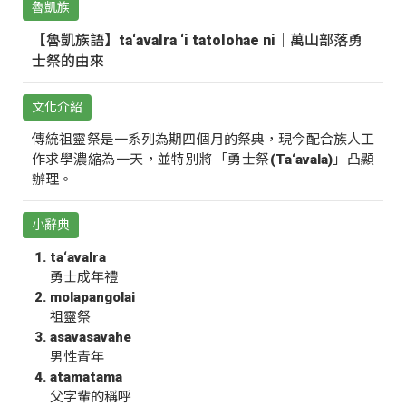
魯凱族
【魯凱族語】ta‘avalra ‘i tatolohae ni｜萬山部落勇
士祭的由來
文化介紹
傳統祖靈祭是一系列為期四個月的祭典，現今配合族人工
作求學濃縮為一天，並特別將「勇士祭(Ta‘avala)」凸顯
辦理。
小辭典
ta‘avalra
勇士成年禮
molapangolai
祖靈祭
asavasavahe
男性青年
atamatama
父字輩的稱呼