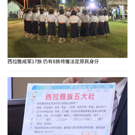
西拉雅成第17族 仍有8族待獲法定原民身分