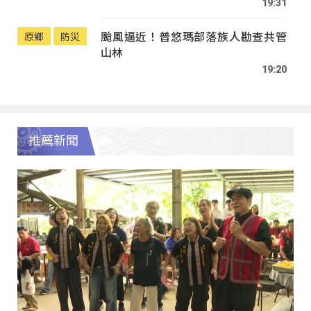
19:31
颱風逼近！普悠瑪部落族人勘查共管
原鄉
防災
山林
19:20
推薦新聞