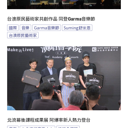
台澳原民藝術家共創作品 同登Garma音樂節
國際
音樂
Garma音樂節
Suming舒米恩
台澳原民藝術家
北流幕後課程成果展 阿爆率新人熱力登台