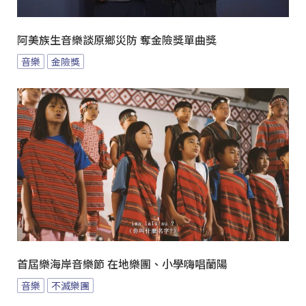
阿美族生音樂談原鄉災防 奪金險獎單曲獎
音樂
金險獎
首屆樂海岸音樂節 在地樂團、小學嗨唱蘭陽
音樂
不滅樂團