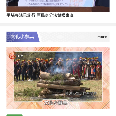
平埔專法已施行 原民身分法暫緩審查
文化小辭典