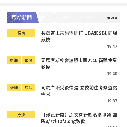
最新新聞
長耀盃未來聯盟開打 UBA和SBL同場
體育
競技
19:47
司馬庫斯校舍無照卡關22年 衝擊童受
原鄉
環境
教權
19:40
司馬庫斯災後復建 立委前往考察盤點
交通
原鄉
需求
19:37
【涉己新聞】原文會新劇名爆爭議 團
原鄉
隊8/7赴Tafalong致歉