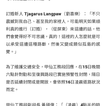
訂婚新人 Tjagarus Langpaw（劉喜樂）：「不只
震撼到我自己、甚至我的家裡人，可能明天如果順
利真的進行（訂婚），（從屏東）來這邊的話，他
們會覺得好不可思議，真的！這裡的人怎麼就是可
以承受這邊這種路斷，然後又變成類似孤島的感
覺。」
為了維護交通安全，甲仙工務段回應，在15日晚間
六點針對勤和至復興路段已實施預警性封閉，隔日
是否延續封閉或是開放，會依照16日凌晨道路狀況
而定。
甲仙工務段副段長 黃碩偉：「（凌晨）4點半的時