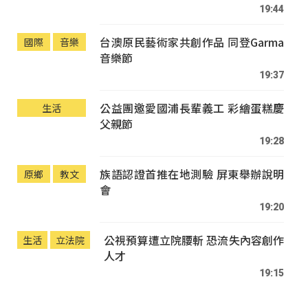
19:44
台澳原民藝術家共創作品 同登Garma
國際
音樂
音樂節
19:37
公益團邀愛國浦長輩義工 彩繪蛋糕慶
生活
父親節
19:28
族語認證首推在地測驗 屏東舉辦說明
原鄉
教文
會
19:20
公視預算遭立院腰斬 恐流失內容創作
生活
立法院
人才
19:15