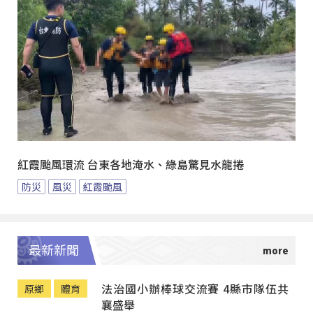
紅霞颱風環流 台東各地淹水、綠島驚見水龍捲
防災
風災
紅霞颱風
最新新聞
法治國小辦棒球交流賽 4縣市隊伍共
原鄉
體育
襄盛舉