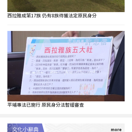
西拉雅成第17族 仍有8族待獲法定原民身分
平埔專法已施行 原民身分法暫緩審查
文化小辭典