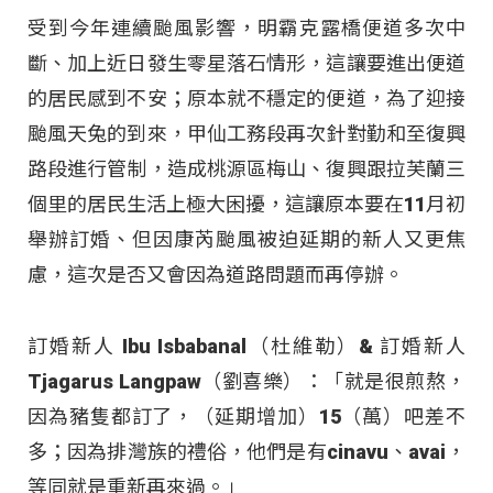
受到今年連續颱風影響，明霸克露橋便道多次中
斷、加上近日發生零星落石情形，這讓要進出便道
的居民感到不安；原本就不穩定的便道，為了迎接
颱風天兔的到來，甲仙工務段再次針對勤和至復興
路段進行管制，造成桃源區梅山、復興跟拉芙蘭三
個里的居民生活上極大困擾，這讓原本要在11月初
舉辦訂婚、但因康芮颱風被迫延期的新人又更焦
慮，這次是否又會因為道路問題而再停辦。
訂婚新人 Ibu Isbabanal（杜維勒）& 訂婚新人
Tjagarus Langpaw（劉喜樂）：「就是很煎熬，
因為豬隻都訂了，（延期增加）15（萬）吧差不
多；因為排灣族的禮俗，他們是有cinavu、avai，
等同就是重新再來過。」