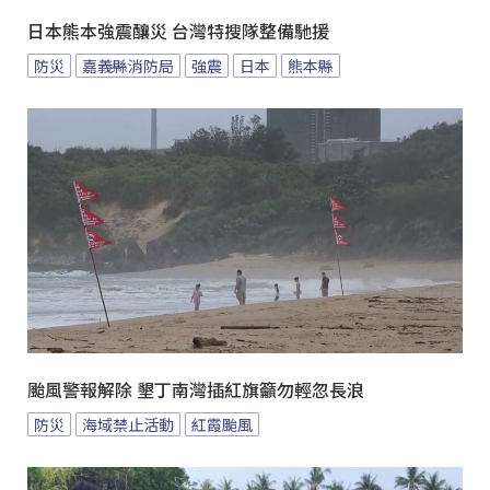
日本熊本強震釀災 台灣特搜隊整備馳援
防災
嘉義縣消防局
強震
日本
熊本縣
颱風警報解除 墾丁南灣插紅旗籲勿輕忽長浪
防災
海域禁止活動
紅霞颱風