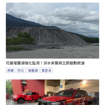
花蓮堰塞湖強化監測！洪水來襲將立即啟動疏濬
原鄉
防災
堰塞湖
萬里溪