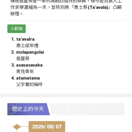
傳統祖靈祭是一系列為期四個月的祭典，現今配合族人工
作求學濃縮為一天，並特別將「勇士祭(Ta‘avala)」凸顯
辦理。
小辭典
ta‘avalra
勇士成年禮
molapangolai
祖靈祭
asavasavahe
男性青年
atamatama
父字輩的稱呼
歷史上的今天
2026/ 08/ 07