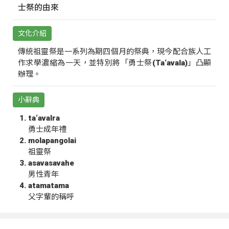
士祭的由來
文化介紹
傳統祖靈祭是一系列為期四個月的祭典，現今配合族人工
作求學濃縮為一天，並特別將「勇士祭(Ta‘avala)」凸顯
辦理。
小辭典
ta‘avalra
勇士成年禮
molapangolai
祖靈祭
asavasavahe
男性青年
atamatama
父字輩的稱呼