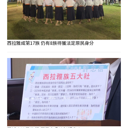
西拉雅成第17族 仍有8族待獲法定原民身分