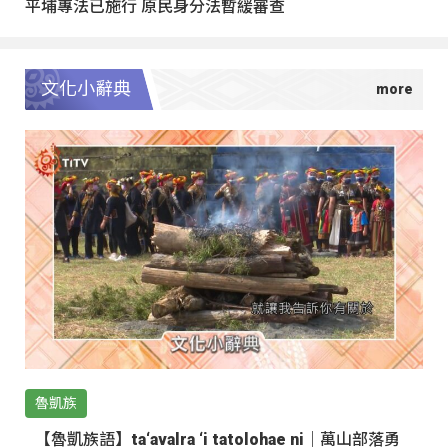
平埔專法已施行 原民身分法暫緩審查
文化小辭典
魯凱族
【魯凱族語】ta‘avalra ‘i tatolohae ni｜萬山部落勇