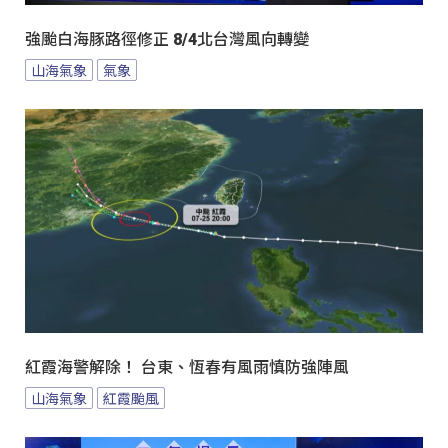
強颱白海豚路徑修正 8/4北台灣風向轉變
山海氣象
氣象
紅霞海警解除！ 台東、恆春有風雨慎防強陣風
山海氣象
紅霞颱風