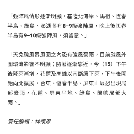
「強陣風情形逐漸明顯，基隆北海岸、馬祖、恆春
半島、綠島、澎湖將有8–9級強陣風，晚上後恆春
半島有9–10級強陣風，須留意。」
「天兔颱風暴風圈之內恐有強風豪雨，目前颱風外
圍環流影響不明顯；隨著逐漸靠近，今（15）下午
後降雨漸增，花蓮及高雄以南斷續下雨，下午後開
始向北擴展，台東、恆春半島、屏東山區恐出現局
部豪雨，花蓮、屏東平地、綠島、蘭嶼局部大
雨。」
責任編輯：林懷恩