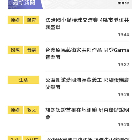
最新新聞
法治國小辦棒球交流賽 4縣市隊伍共
原鄉
體育
襄盛舉
19:44
台澳原民藝術家共創作品 同登Garma
國際
音樂
音樂節
19:37
公益團邀愛國浦長輩義工 彩繪蛋糕慶
生活
父親節
19:28
族語認證首推在地測驗 屏東舉辦說明
原鄉
教文
會
19:20
公視預算遭立院腰斬 恐流失內容創作
生活
立法院