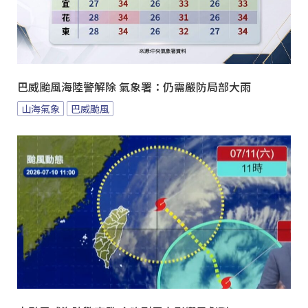
巴威颱風海陸警解除 氣象署：仍需嚴防局部大雨
山海氣象
巴威颱風