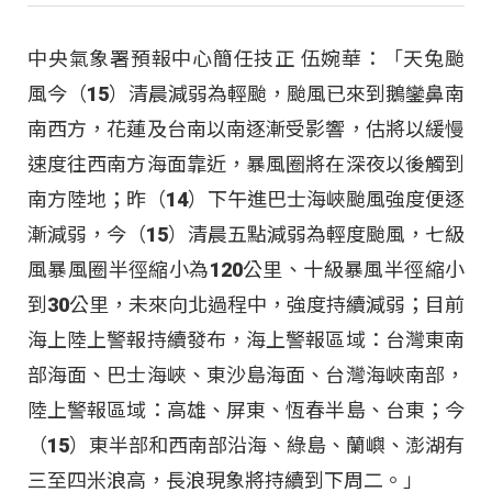
中央氣象署預報中心簡任技正 伍婉華：「天兔颱
風今（15）清晨減弱為輕颱，颱風已來到鵝鑾鼻南
南西方，花蓮及台南以南逐漸受影響，估將以緩慢
速度往西南方海面靠近，暴風圈將在深夜以後觸到
南方陸地；昨（14）下午進巴士海峽颱風強度便逐
漸減弱，今（15）清晨五點減弱為輕度颱風，七級
風暴風圈半徑縮小為120公里、十級暴風半徑縮小
到30公里，未來向北過程中，強度持續減弱；目前
海上陸上警報持續發布，海上警報區域：台灣東南
部海面、巴士海峽、東沙島海面、台灣海峽南部，
陸上警報區域：高雄、屏東、恆春半島、台東；今
（15）東半部和西南部沿海、綠島、蘭嶼、澎湖有
三至四米浪高，長浪現象將持續到下周二。」