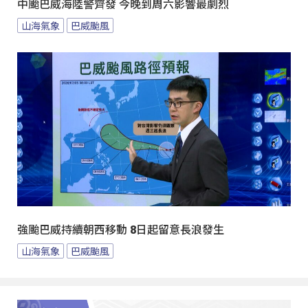
中颱巴威海陸警齊發 今晚到周六影響最劇烈
山海氣象
巴威颱風
強颱巴威持續朝西移動 8日起留意長浪發生
山海氣象
巴威颱風