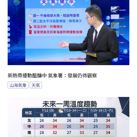
新熱帶擾動醞釀中 氣象署：發展仍待觀察
山海氣象
天氣