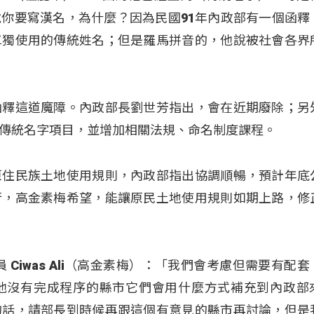
你要寫漢名，為什麼？因為民國91年內政部有一個函釋
單獨使用的傳統姓名；但是羅馬拼音的，他說被社會各界
函釋這道魔障。內政部長劉世芳指出，會在近期廢除；另
傳統名字項目，並增加相關法規、命名制度課程。
原住民族土地使用規則，內政部指出協調順暢，預計年底
行，高金素梅希望，能讓原民土地使用規則如期上路，修
員 Ciwas Ali（高金素梅）：「我們會考慮但需要有配
他沒有完成程序的縣市它們會用什麼方式補充到內政部
的話，請部長到時候再跟這個有意見的縣市再討論，但是