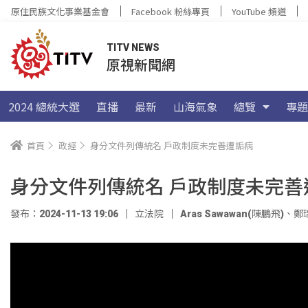
原住民族文化事業基金會
Facebook 粉絲專頁
YouTube 頻道
TITV NEWS
原視新聞網
2024 總統大選
直播
最新
山海氣象
總覽
專題
首頁
政經
身分文件列傳統名 戶政制度未完善遭詬病
身分文件列傳統名 戶政制度未完善
發布：2024-11-13 19:06
立法院
Aras Sawawan(陳鵬飛)
、
鄭