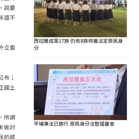
，說要
所還不
西拉雅成第17族 仍有8族待獲法定原民身
分
外立委
公布；
正國土
套，所謂
平埔專法已施行 原民身分法暫緩審查
來做討
我的感