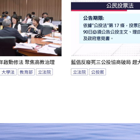
年啟動修法 聚焦高教治理
藍倡反廢死三公投協商破局 趕
大學法
教育部
立法院
立法院
公投案