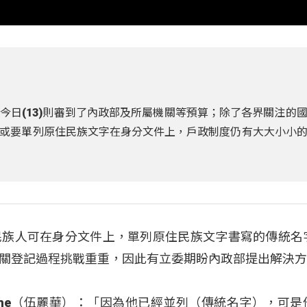
今日(13)則審到了內政部及所屬機關等預算；除了各界關注的
或要單列原住民族文字在身分文件上，戶政制度仍有大大小小
民族人可在身分文件上，單列原住民族文字書寫的傳統名
關登記過程挑戰重重，因此有立委期盼內政部提出解決
ovecahe（伍麗華）：「因為他已經並列（傳統名字），可