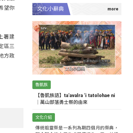
希望你
文化小辭典
土署建
定區三
地方政
魯凱族
【魯凱族語】ta‘avalra ‘i tatolohae ni
｜萬山部落勇士祭的由來
文化介紹
傳統祖靈祭是一系列為期四個月的祭典，