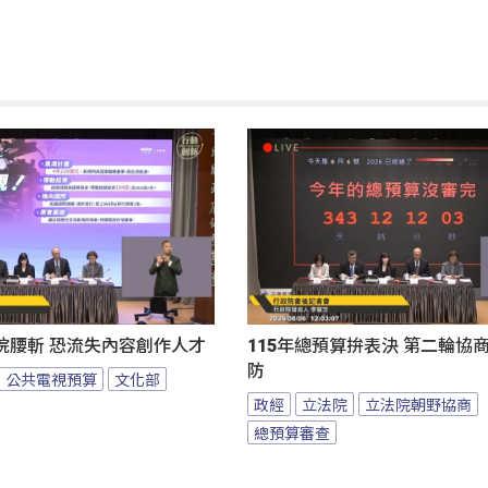
院腰斬 恐流失內容創作人才
115年總預算拚表決 第二輪協
防
公共電視預算
文化部
政經
立法院
立法院朝野協商
總預算審查