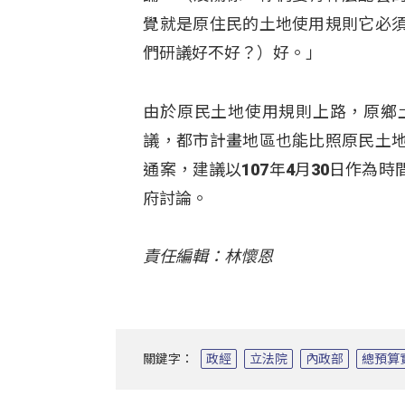
覺就是原住民的土地使用規則它必
們研議好不好？）好。」
由於原民土地使用規則上路，原鄉
議，都市計畫地區也能比照原民土
通案，建議以107年4月30日作
府討論。
責任編輯：林懷恩
關鍵字：
政經
立法院
內政部
總預算