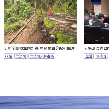
明年度總預算創新高 原民預算分配引關注
大學法暌違20
政經
立法院
立法院預算審議
生活
立法院