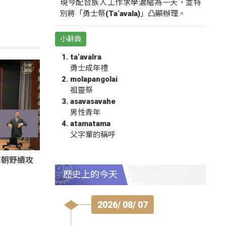
現今配合族人工作求學濃縮為一天，並特
別將「勇士祭(Ta‘avala)」凸顯辦理。
小辭典
ta‘avalra
勇士成年禮
molapangolai
祖靈祭
asavasavahe
男性青年
atamatama
父字輩的稱呼
商朝野續攻
歷史上的今天
2026/ 08/ 07