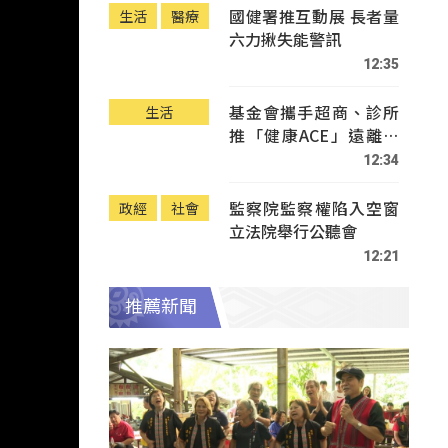
國健署推互動展 長者量
生活
醫療
六力揪失能警訊
12:35
基金會攜手超商、診所
生活
推「健康ACE」遠離疾
病
12:34
監察院監察權陷入空窗
政經
社會
立法院舉行公聽會
12:21
推薦新聞