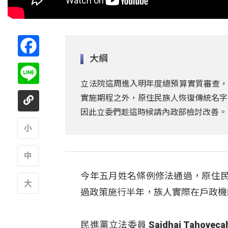
Facebook
大綱
Line
立法院這周進入明年度總預算實質審查，
實施期程之外，原住民族人恢復傳統名字
因此立委們趁這時候請內政部檢討改善。
A
今年五月姓名條例修法通過，原住
A
過政策施行半年，族人實際在戶政機
A
民進黨立法委員 Saidhai Tah