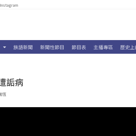
Instagram
族語新聞
新聞性節目
節目表
主播專區
歷史上
遭詬病
瑞恆