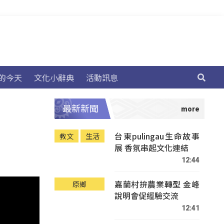
的今天
文化小辭典
活動訊息
最新新聞
台東pulingau生命故事
教文
生活
展 香氛串起文化連結
12:44
嘉蘭村拚農業轉型 金峰
原鄉
說明會促經驗交流
12:41