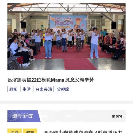
長濱鄉表揚22位模範Mama 感念父親辛勞
原鄉
生活
台東長濱
父親節
最新新聞
法治國小辦棒球交流賽 4縣市隊伍共
原鄉
體育