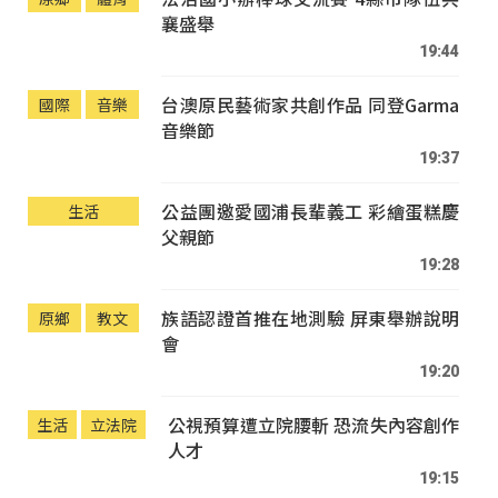
襄盛舉
19:44
台澳原民藝術家共創作品 同登Garma
國際
音樂
音樂節
19:37
公益團邀愛國浦長輩義工 彩繪蛋糕慶
生活
父親節
19:28
族語認證首推在地測驗 屏東舉辦說明
原鄉
教文
會
19:20
公視預算遭立院腰斬 恐流失內容創作
生活
立法院
人才
19:15