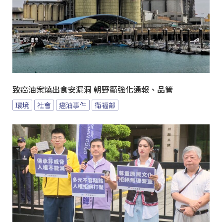
致癌油案燒出食安漏洞 朝野籲強化通報、品管
環境
社會
癌油事件
衛福部