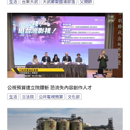
生活
台東大武
大武鄉愛國浦部落
父親節
公視預算遭立院腰斬 恐流失內容創作人才
生活
立法院
公共電視預算
文化部