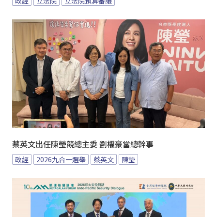
政經
立法院
立法院預算審議
蔡英文出任陳瑩競總主委 劉櫂豪當總幹事
政經
2026九合一選舉
蔡英文
陳瑩