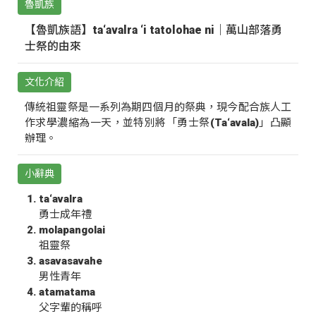
魯凱族
【魯凱族語】ta‘avalra ‘i tatolohae ni｜萬山部落勇
士祭的由來
文化介紹
傳統祖靈祭是一系列為期四個月的祭典，現今配合族人工
作求學濃縮為一天，並特別將「勇士祭(Ta‘avala)」凸顯
辦理。
小辭典
ta‘avalra
勇士成年禮
molapangolai
祖靈祭
asavasavahe
男性青年
atamatama
父字輩的稱呼