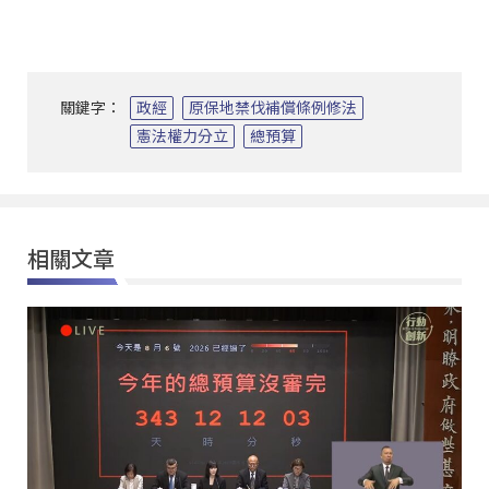
關鍵字：
政經
原保地禁伐補償條例修法
憲法權力分立
總預算
相關文章