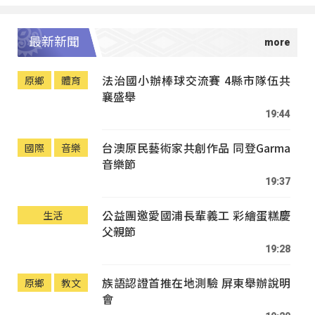
最新新聞
法治國小辦棒球交流賽 4縣市隊伍共
原鄉
體育
襄盛舉
19:44
台澳原民藝術家共創作品 同登Garma
國際
音樂
音樂節
19:37
公益團邀愛國浦長輩義工 彩繪蛋糕慶
生活
父親節
19:28
族語認證首推在地測驗 屏東舉辦說明
原鄉
教文
會