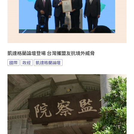
凱達格蘭論壇登場 台灣攜盟友抗境外威脅
國際
政經
凱達格蘭論壇