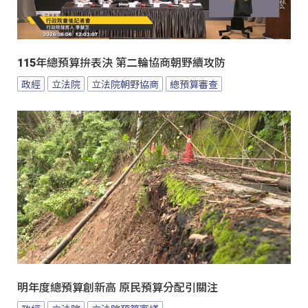
115年總預算拚表決 第二輪協商朝野續攻防
政經
立法院
立法院朝野協商
總預算審查
明年度總預算創新高 原民預算分配引關注