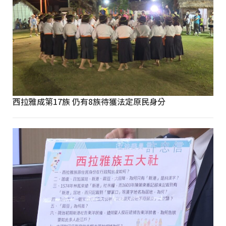
西拉雅成第17族 仍有8族待獲法定原民身分