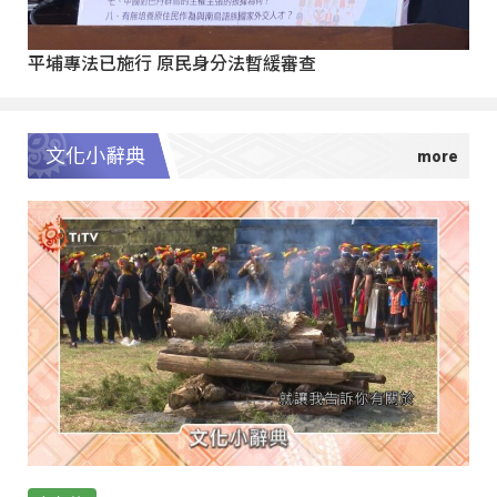
平埔專法已施行 原民身分法暫緩審查
文化小辭典