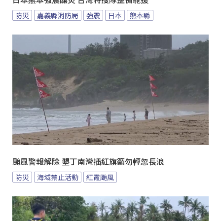
日本熊本強震釀災 台灣特搜隊整備馳援
防災
嘉義縣消防局
強震
日本
熊本縣
颱風警報解除 墾丁南灣插紅旗籲勿輕忽長浪
防災
海域禁止活動
紅霞颱風