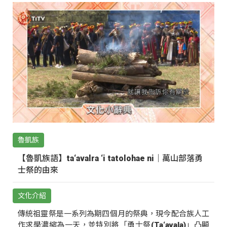
魯凱族
【魯凱族語】ta‘avalra ‘i tatolohae ni｜萬山部落勇
士祭的由來
文化介紹
傳統祖靈祭是一系列為期四個月的祭典，現今配合族人工
作求學濃縮為一天，並特別將「勇士祭(Ta‘avala)」凸顯