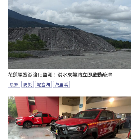
花蓮堰塞湖強化監測！洪水來襲將立即啟動疏濬
原鄉
防災
堰塞湖
萬里溪