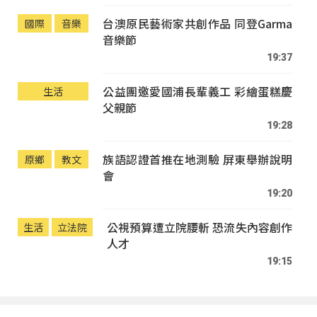
台澳原民藝術家共創作品 同登Garma
國際
音樂
音樂節
19:37
公益團邀愛國浦長輩義工 彩繪蛋糕慶
生活
父親節
19:28
族語認證首推在地測驗 屏東舉辦說明
原鄉
教文
會
19:20
公視預算遭立院腰斬 恐流失內容創作
生活
立法院
人才
19:15