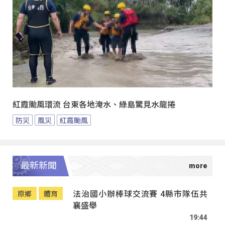
紅霞颱風環流 台東各地淹水、綠島驚見水龍捲
防災
風災
紅霞颱風
最新新聞
法治國小辦棒球交流賽 4縣市隊伍共
原鄉
體育
襄盛舉
19:44