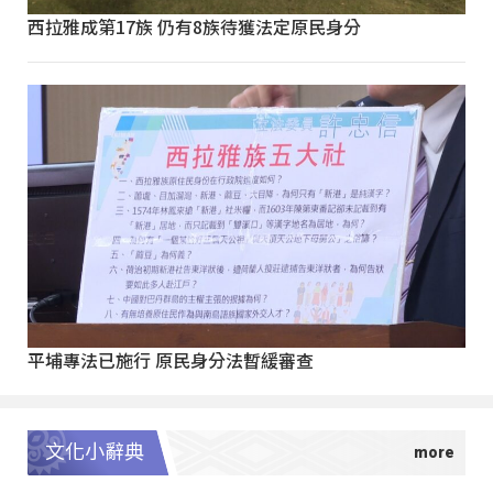
西拉雅成第17族 仍有8族待獲法定原民身分
平埔專法已施行 原民身分法暫緩審查
文化小辭典