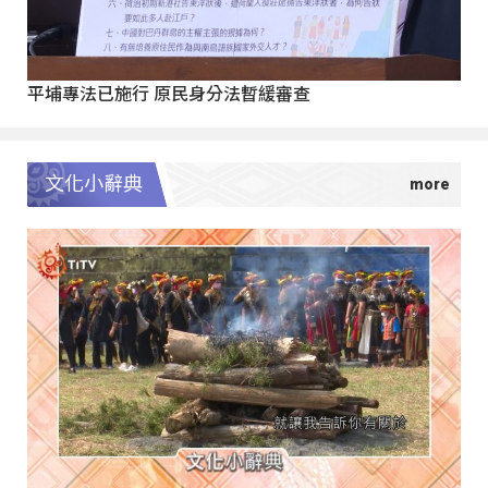
平埔專法已施行 原民身分法暫緩審查
文化小辭典