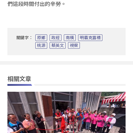
們這段時間付出的辛勞。
關鍵字：
原鄉
政經
南橫
明霸克露橋
桃源
蔡英文
視察
相關文章