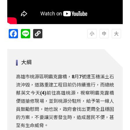
Facebook
Line
A
A
A
大綱
高雄市桃源區明霸克露橋，8月7號遭玉穗溪土石
流沖毀，道路重建工程目前仍持續進行，而總統
蔡英文今天(4)前往高雄桃源，視察明霸克露橋
便道搶修現場，並到桃源分駐所，給予第一線人
員鼓勵慰問，她也說，政府會找出更周全且穩固
的方案，不要讓災害發生時，造成居民不便，甚
至有生命威脅。