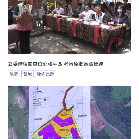
立委偕相關單位赴和平區 考察原鄉長照營運
原鄉
醫療
原鄉長照