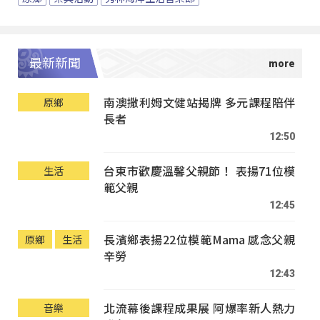
最新新聞
南澳撒利姆文健站揭牌 多元課程陪伴
原鄉
長者
12:50
台東市歡慶溫馨父親節！ 表揚71位模
生活
範父親
12:45
長濱鄉表揚22位模範Mama 感念父親
原鄉
生活
辛勞
12:43
北流幕後課程成果展 阿爆率新人熱力
音樂