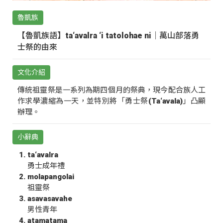
魯凱族
【魯凱族語】ta‘avalra ‘i tatolohae ni｜萬山部落勇
士祭的由來
文化介紹
傳統祖靈祭是一系列為期四個月的祭典，現今配合族人工
作求學濃縮為一天，並特別將「勇士祭(Ta‘avala)」凸顯
辦理。
小辭典
ta‘avalra
勇士成年禮
molapangolai
祖靈祭
asavasavahe
男性青年
atamatama