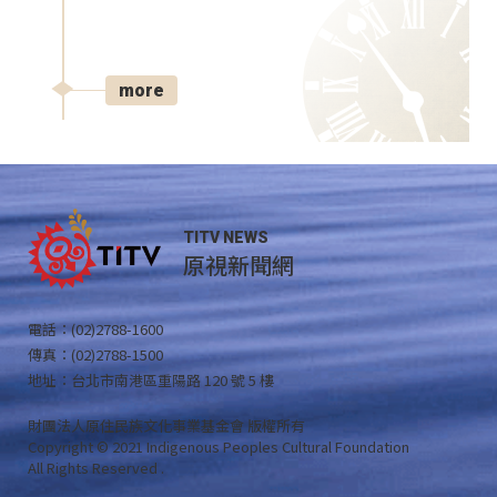
more
TITV NEWS
原視新聞網
電話：(02)2788-1600
傳真：(02)2788-1500
地址：台北市南港區重陽路 120 號 5 樓
財團法人原住民族文化事業基金會 版權所有
Copyright © 2021 Indigenous Peoples Cultural Foundation
All Rights Reserved .