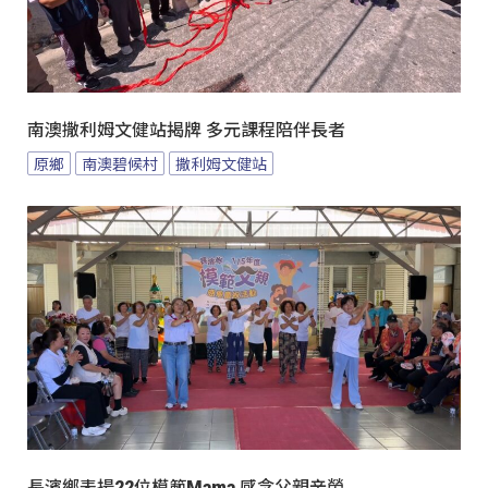
南澳撒利姆文健站揭牌 多元課程陪伴長者
原鄉
南澳碧候村
撒利姆文健站
長濱鄉表揚22位模範Mama 感念父親辛勞