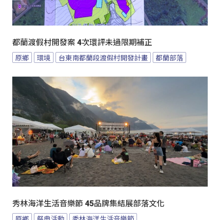
都蘭渡假村開發案 4次環評未過限期補正
原鄉
環境
台東南都蘭段渡假村開發計畫
都蘭部落
秀林海洋生活音樂節 45品牌集結展部落文化
原鄉
祭典活動
秀林海洋生活音樂節