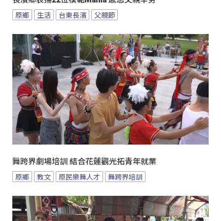
原鄉
生活
台東長濱
父親節
舞跨界劇場培訓 結合花蓮觀光拓青年就業
原鄉
教文
原民樂舞人才
舞跨界培訓