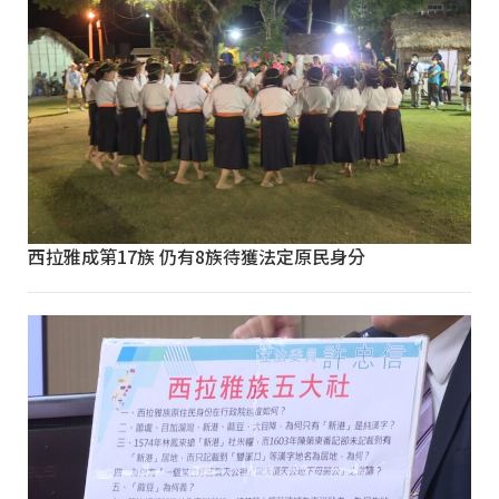
西拉雅成第17族 仍有8族待獲法定原民身分